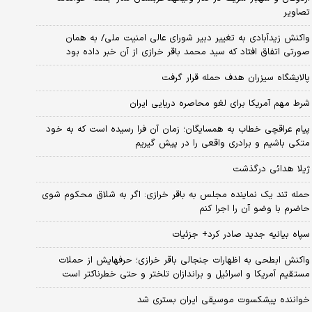
تصاویر
واکنش زیدآبادی به تغییر دبیر شورای عالی امنیت ملی/ به همان
صورتی اتفاق افتاد که سید محمد باقر خرازی از آن خبر داده بود
پالایشگاه سیزران هدف حمله قرار گرفت
شرط مهم آمریکا برای لغو محاصره دریایی ایران
پیام عراقچی خطاب به همسایگان؛ زمان آن فرا رسیده است که به خود
متکی باشیم و برادری واقعی را در پیش گیریم
ژیلا هدائی درگذشت
حمله تند یک نماینده مجلس به باقر خرازی: اگر به شلاق محکوم شوی
حاضرم با وضو آن را اجرا کنم
سپاه بیانیه جدید صادر کرد+ جزئیات
واکنش ابطحی به اظهارات جنجالی باقر خرازی؛ حرفهایش از حملات
مستقیم آمریکا و اسرائیل و براندازان تلختر و حتی خطرناکتر است
خواننده پیشکسوت موسیقی ایران بستری شد