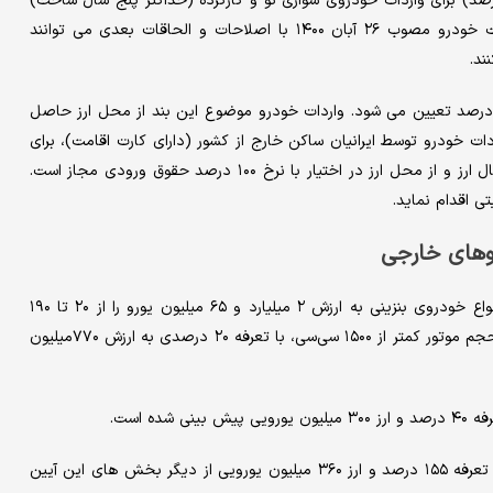
ت و یا سایر منابع مورد تأیید (در هر فصل سال حداقل ۲۰ درصد) برای واردات خودروی سواری نو و کارکرده (حداکثر پنج سال ساخت)
اختصاص دهد. متقاضیان واردات با رعایت قانون ساماندهی صنعت خودرو مصوب ۲۶ آبان ۱۴۰۰ با اصلاحات و الحاقات بعدی می توانند
ند.
وق ورودی خودروهای وارداتی از محل ارز تخصیصی این بند ۱۰۰ درصد تعیین می شود. واردات خودرو موضوع این بند از محل ارز حاصل
ت خودرو توسط ایرانیان ساکن خارج از کشور (دارای کارت اقامت)، برای
هر ایرانی در سال ۱۴۰۴ یک خودرو، خارج از سقف مذکور، بدون انتقال ارز و از محل ارز در اختیار با نرخ ۱۰۰ درصد حقوق ورودی مجاز است.
 اقدام نماید.
آیین نامه جدید واردات خودرو برای امسال، ورود ۹۰ هزار دستگاه انواع خودروی بنزینی به ارزش ۲ میلیارد و ۶۵ میلیون یورو را از ۲۰ تا ۱۹۰
درصد پیش بینی کرده است. بر این اساس، ۵۰ هزار دستگاه خودرو با حجم موتور کمتر از ۱۵۰۰ سی‌سی، با تعرفه ۲۰ درصدی به ارزش ۷۷۰میلیون
واردات ۱۲ هزار دستگاه خودرو با حجم موتور ۲۰۰۰ تا ۲۵۰۰ سی‌سی با تعرفه ۱۵۵ درصد و ارز ۳۶۰ میلیون یورویی از دیگر بخش های این آیین