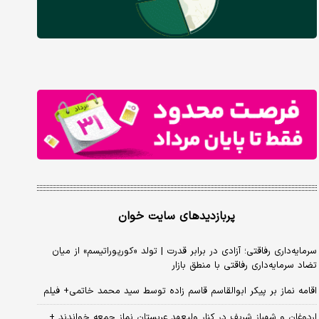
پربازدیدهای سایت خوان
سرمایه‌داری رفاقتی؛ آزادی در برابر قدرت | تولد «کورپوراتیسم» از میان
تضاد سرمایه‌داری رفاقتی با منطق بازار
اقامه نماز بر پیکر ابوالقاسم قاسم زاده توسط سید محمد خاتمی+ فیلم
اردوغان و شهباز شریف در کنار ولیعهد عربستان نماز جمعه خواندند +