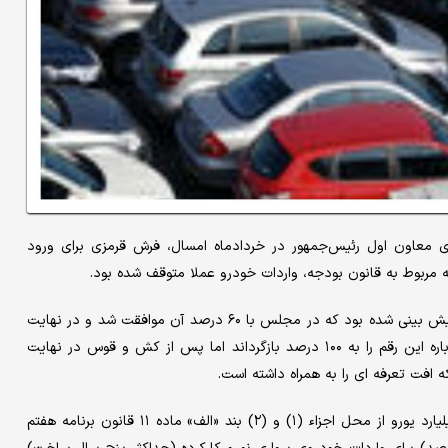
وی معاون اول رئیس‌جمهور در خردادماه امسال، فرش قرمزی برای ورود
مربوط به قانون بودجه، واردات خودرو عملا متوقف شده بود.
تعرفه خودروهای وارداتی در قانون بودجه امسال حدود ۱۰۰ درصد پیش بینی شده بود که در مجلس با ۶۰ درصد آن موافقت شد و در نهایت
شورای عالی نظارت مجمع تشخیص مصلحت نظام با نظر دولت دوباره این رقم را به ۱۰۰ درصد بازگرداند اما پس از کش و قوس در نهایت
بر اساس قانون بودجه امسال، بانک مرکزی مکلف است حداقل ۲ میلیارد یورو از محل اجزاء (۱) و (۲) بند «الف» ماده ۱۱ قانون برنامه هفتم