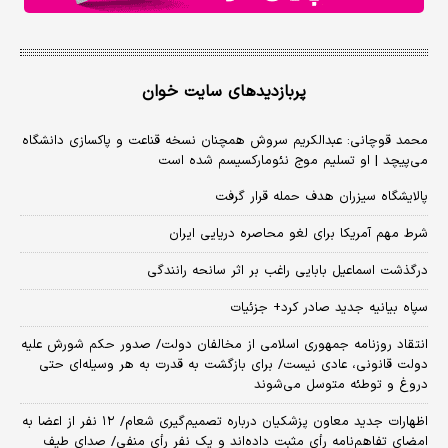
پربازدیدهای سایت خوان
محمد قوچانی: عبدالکریم سروش همچنان نسخه قناعت و پاکسازی دانشگاه
می‌پیچد | او تسلیم موج نئومارکسیسم شده است
پالایشگاه سیزران هدف حمله قرار گرفت
شرط مهم آمریکا برای لغو محاصره دریایی ایران
درگذشت اسماعیل بابایی راغب بر اثر سانحه رانندگی
سپاه بیانیه جدید صادر کرد+ جزئیات
انتقاد روزنامه جمهوری اسلامی از مخالفان دولت/ صدور حکم شورش علیه
دولت قانونی، عادی نیست/ برای بازگشت به قدرت به هر وسیله‌ای حتی
دروغ و توطئه متوسل می‌شوند
اظهارات جدید معاون پزشکیان درباره تصمیم‌گیری شعام/ ۱۲ نفر از اعضا به
امضای تفاهم‌نامه رأی مثبت داده‌اند و یک نفر رأی منفی/ صدای طیف