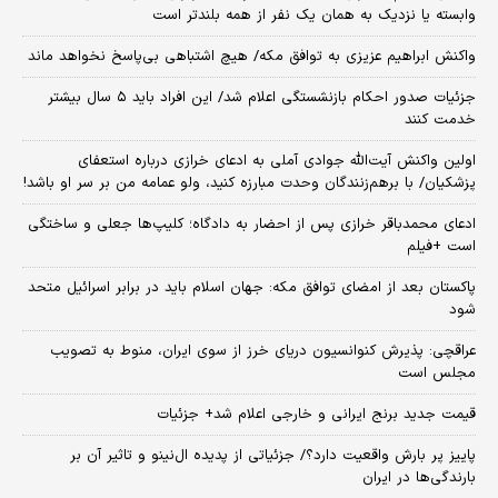
وابسته یا نزدیک به همان یک نفر از همه بلندتر است
واکنش ابراهیم عزیزی به توافق مکه/ هیچ اشتباهی بی‌پاسخ نخواهد ماند
جزئیات صدور احکام بازنشستگی اعلام شد/ این افراد باید ۵ سال بیشتر
خدمت کنند
اولین واکنش آیت‌الله جوادی آملی به ادعای خرازی درباره استعفای
پزشکیان/ با برهم‌زنندگان وحدت مبارزه کنید، ولو عمامه من بر سر او باشد!
ادعای محمدباقر خرازی پس از احضار به دادگاه؛ کلیپ‌ها جعلی و ساختگی
است +فیلم
پاکستان بعد از امضای توافق مکه: جهان اسلام باید در برابر اسرائیل متحد
شود
عراقچی: پذیرش کنوانسیون دریای خرز از سوی ایران، منوط به تصویب
مجلس است
قیمت جدید برنج ایرانی و خارجی اعلام شد+ جزئیات
پاییز پر بارش واقعیت دارد؟/ جزئیاتی از پدیده ال‌نینو و تاثیر آن بر
بارندگی‌ها در ایران