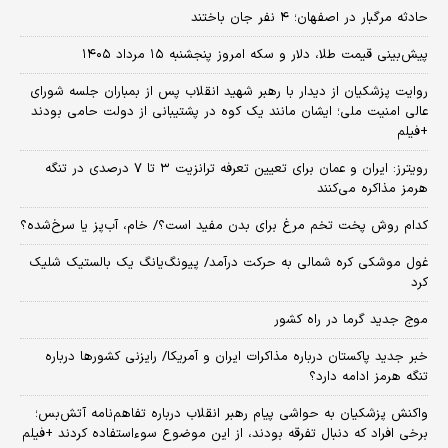
حادثه مرگبار در اصفهان؛ ۴ نفر جان باختند
پیش‌بینی قیمت طلا، دلار و سکه امروز پنجشنبه ۱۵ مرداد ۱۴۰۵
روایت پزشکیان از دیدار با رهبر شهید انقلاب پس از بمباران جلسه شورای
عالی امنیت ملی؛ ایشان مانند یک کوه در پشتیبانی از دولت حامی بودند
+فیلم
رویترز: ایران و عمان برای تعیین تعرفه ترانزیت ۳ تا ۷ درصدی در تنگه
هرمز مذاکره می‌کنند
کدام روش پخت تخم مرغ برای بدن مفید است؟/ خام، آب‌پز یا سرخ‌شده؟
غول موشکی کره شمالی به حرکت درآمد/ پیونگ‌یانگ یک بالستیک شلیک
کرد
موج جدید گرما در راه کشور
خبر جدید پاکستان درباره مذاکرات ایران و آمریکا/ رایزنی کشورها درباره
تنگه هرمز ادامه دارد؟
واکنش پزشکیان به حواشی پیام رهبر انقلاب درباره تفاهم‌نامه آتش‌بس؛
برخی افراد که دنبال تفرقه بودند، از این موضوع سوءاستفاده کردند +فیلم