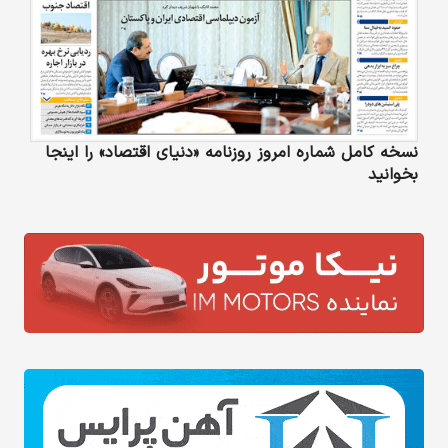
نسخه کامل شماره امروز روزنامه «دنیای‌ اقتصاد» را اینجا
بخوانید