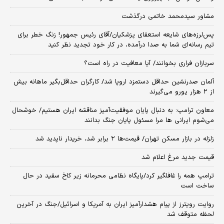
مشاور سیدمحمد خاتمی درگذشت
پس‌لرزه‌های شایعه استعفای پزشکیان/آقای رئیس جمهور! زنگ خطر برای
تیم رسانه‌ای شما به صدا درآمده، در کار خود تجدید نظر کنید
سربازان فراری بخوانند/ آیا معافیت در راه است؟
آلمان صدرنشین حداقل دستمزد اروپا شد/ کارگران حداقل‌بگیر ماهانه بیش
از ۲ هزار یورو می‌گیرند
معاون ترامپ: به دنبال پایان موفقیت‌آمیز مناقشه ایران هستیم/ خوشحال
می‌شوم ایرانی ها مرا مسئول پایان جنگ بدانند
زلزله در بازار مسکن تهران/ قیمت‌ها ۲ برابر شد، خریدار ناپدید شد
قیمت جدید مرغ اعلام شد
ترامپ همه را غافلگیر کرد/پایگاه نظامی محرمانه زیر کاخ سفید در حال
ساخت است
روایت رویترز از پیام هشدارآمیز ایران به آمریکا و اسرائیل/جنگ در آخرین
لحظه متوقف شد