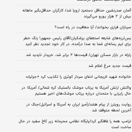
آلمان صدرنشین حداقل دستمزد اروپا شد/ کارگران حداقل‌بگیر ماهانه
بیش از ۲ هزار یورو می‌گیرند
سربازان فراری بخوانند/ آیا معافیت در راه است؟
پس‌لرزه‌های شایعه استعفای پزشکیان/آقای رئیس جمهور! زنگ خطر
برای تیم رسانه‌ای شما به صدا درآمده، در کار خود تجدید نظر کنید
زلزله در بازار مسکن تهران/ قیمت‌ها ۲ برابر شد، خریدار ناپدید شد
قیمت جدید مرغ اعلام شد
خانواده شهید لاریجانی ادعای سردار کوثری را تکذیب کرد +جزئیات
واکنش ارتش آمریکا به پرتاب موشک بالستیک کره شمالی/ آمریکا: در
حال رایزنی با متحدان درباره پرتاب موشک‌های اخیر هستیم
روایت رویترز از پیام هشدارآمیز ایران به آمریکا و اسرائیل/جنگ در
آخرین لحظه متوقف شد
ترامپ همه را غافلگیر کرد/پایگاه نظامی محرمانه زیر کاخ سفید در حال
ساخت است