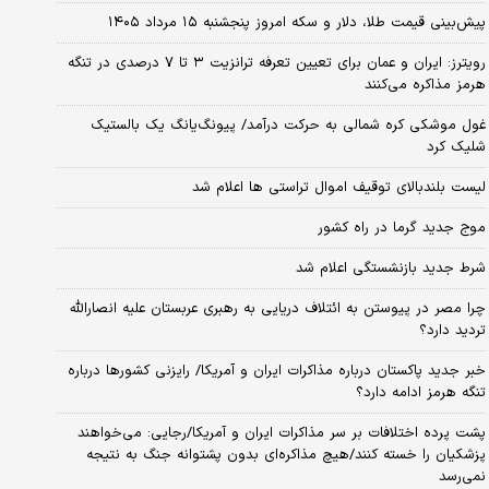
پیش‌بینی قیمت طلا، دلار و سکه امروز پنجشنبه ۱۵ مرداد ۱۴۰۵
رویترز: ایران و عمان برای تعیین تعرفه ترانزیت ۳ تا ۷ درصدی در تنگه
هرمز مذاکره می‌کنند
غول موشکی کره شمالی به حرکت درآمد/ پیونگ‌یانگ یک بالستیک
شلیک کرد
لیست بلندبالای توقیف اموال تراستی ها اعلام شد
موج جدید گرما در راه کشور
شرط جدید بازنشستگی اعلام شد
چرا مصر در پیوستن به ائتلاف دریایی به رهبری عربستان علیه انصارالله
تردید دارد؟
خبر جدید پاکستان درباره مذاکرات ایران و آمریکا/ رایزنی کشورها درباره
تنگه هرمز ادامه دارد؟
پشت پرده اختلافات بر سر مذاکرات ایران و آمریکا/رجایی: می‌خواهند
پزشکیان را خسته کنند/هیچ مذاکره‌ای بدون پشتوانه جنگ به نتیجه
نمی‌رسد