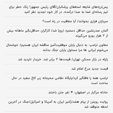
پس‌لرزه‌های شایعه استعفای پزشکیان/آقای رئیس جمهور! زنگ خطر برای
تیم رسانه‌ای شما به صدا درآمده، در کار خود تجدید نظر کنید
سربازان فراری بخوانند/ آیا معافیت در راه است؟
آلمان صدرنشین حداقل دستمزد اروپا شد/ کارگران حداقل‌بگیر ماهانه بیش
از ۲ هزار یورو می‌گیرند
معاون ترامپ: به دنبال پایان موفقیت‌آمیز مناقشه ایران هستیم/ خوشحال
می‌شوم ایرانی ها مرا مسئول پایان جنگ بدانند
زلزله در بازار مسکن تهران/ قیمت‌ها ۲ برابر شد، خریدار ناپدید شد
قیمت جدید مرغ اعلام شد
ترامپ همه را غافلگیر کرد/پایگاه نظامی محرمانه زیر کاخ سفید در حال
ساخت است
حادثه مرگبار در اصفهان؛ ۴ نفر جان باختند
روایت رویترز از پیام هشدارآمیز ایران به آمریکا و اسرائیل/جنگ در آخرین
لحظه متوقف شد