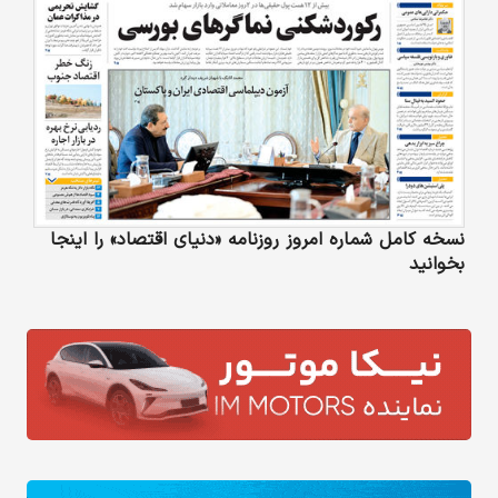
نسخه کامل شماره امروز روزنامه «دنیای‌ اقتصاد» را اینجا
بخوانید