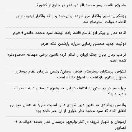
ماجرای اقامت پسر محمدباقر ذوالقدر در خارج از کشور؟
پزشکیان: سایپا واگذار می شود/ ایران‌خودرو را که واگذار کردیم، وزیر
اقتصاد دولت استیضاح شد
اقامه نماز بر پیکر ابوالقاسم قاسم زاده توسط سید محمد خاتمی+ فیلم
توئیت جدید محسن رضایی درباره بازشدن تنگه هرمز
ترامپ زمان پایان جنگ ایران را اعلام کرد/ تامین برخی مهمات «محدودتر»
شده است
اعتراض پرستاران بیمارستان فیاض بخش/ رئیس سازمان نظام پرستاری:
هیچ پرستاری بازداشت یا اخراج نشده است
چرا مصر در پیوستن به ائتلاف دریایی به رهبری عربستان علیه انصارالله
تردید دارد؟
واکنش زیدآبادی به تغییر دبیر شورای عالی امنیت ملی/ به همان صورتی
اتفاق افتاد که سید محمد باقر خرازی از آن خبر داده بود
اردوغان و شهباز شریف در کنار ولیعهد عربستان نماز جمعه خواندند +
تصاویر