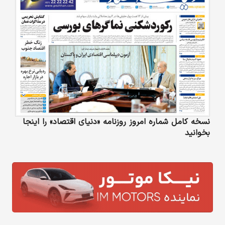
نسخه کامل شماره امروز روزنامه «دنیای‌ اقتصاد» را اینجا
بخوانید