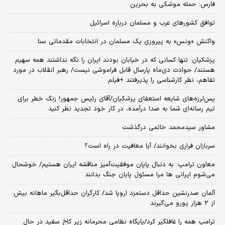
فارس: حمله موشکی به بحرین
توافق کشورهای عرب و مسلمان درباره اسرائیل
واکنش «ونس» به پیروزی یک مسلمان در انتخابات مقدماتی سنا
پزشکیان: تنها کسانی که در خیابان بودند ایران را نگه نداشتند همه سهیم
هستند/ حوادث دی‌ماه پارسال قابل فراموشی نیست/ رهبر انقلاب در مورد
تفاهم، نظر کارشناسی را پذیرفتند +فیلم
پس‌لرزه‌های شایعه استعفای پزشکیان/آقای رئیس جمهور! زنگ خطر برای
تیم رسانه‌ای شما به صدا درآمده، در کار خود تجدید نظر کنید
مشاور سیدمحمد خاتمی درگذشت
سربازان فراری بخوانند/ آیا معافیت در راه است؟
معاون ترامپ: به دنبال پایان موفقیت‌آمیز مناقشه ایران هستیم/ خوشحال
می‌شوم ایرانی ها مرا مسئول پایان جنگ بدانند
آلمان صدرنشین حداقل دستمزد اروپا شد/ کارگران حداقل‌بگیر ماهانه بیش
از ۲ هزار یورو می‌گیرند
ترامپ همه را غافلگیر کرد/پایگاه نظامی محرمانه زیر کاخ سفید در حال