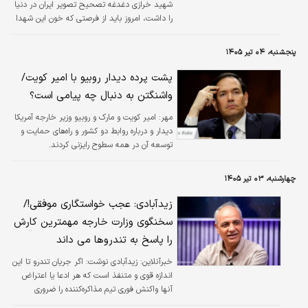
شهید خرازی دغدغه تصحیح تصویر ایران در دنیا
گفت‌وگو را می‌توانید امروز در سایت اقتصاد نیوز
را داشت، امروز باید از فرصتی که خون این شهدا
بخوانید و ویدئوی…
برای کشور ایجاد کرده برای ساختن آینده
فرزندانمان استفاده کنیم. محمدجواد ظریف در
پنجشنبه، ۰۴ تیر ۱۴۰۵
مراسم رونمایی از کتاب یادنامه شهید سیدکمال
خرازی با اشاره به آخرین خاطره با وی یادآور شد:
پشت پرده دیدار روبیو با امیر کویت/
دو هفته مانده به جنگ خدمت شهید خرازی
واشنگتن به دنبال چه پیامی است؟
رفتم؛ یادداشت‌هایی را که زمان حضور در نمایندگی
نیویورک برای مذاکرات خصوصی نوشته بودم به
مهر:
امیر کویت و مارک و روبیو وزیر خارجه آمریکا
من داد و گفت اینها چیست که نوشتی؟ خودم هم
دیدار و درباره روابط دو کشور و راه‌های حمایت و
نمی‌توانستم خط خودم را بخوانم…
توسعه آن در همه سطوح رایزنی کردند.
چهارشنبه، ۰۳ تیر ۱۴۰۵
زیدآبادی: عجب خواستگاری موفقی!/
سخنگوی وزارت خارجه مهمترین کارش
را پاسخ به تندروها می داند
خبرآنلاین:
زیدآبادی نوشت: اگر جریان تندرو تا این
اندازه قوی و متنفذ است که هر ادعا یا اعتراض
آنها واکنش فوری تیم مذاکره‌کننده را ضروری
می‌سازد، دستیابی به توافق نهایی قرار است با