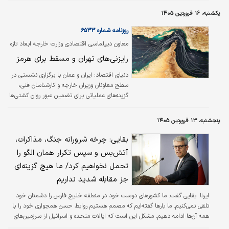
یکشنبه، ۱۶ فروردین ۱۴۰۵
روزنامه شماره ۶۵۳۳
معاون دیپلماسی اقتصادی وزارت خارجه ابعاد تازه
رژیم حقوقی تنگه را تشریح کرد
رایزنی‌های تهران و مسقط برای هرمز
دنیای اقتصاد:
ایران و عمان با برگزاری نشستی در
سطح معاونان وزیران خارجه و کارشناسان فنی،
گزینه‌های عملیاتی برای تضمین عبور روان کشتی‌ها
از تنگه هرمز را مورد بررسی قرار دادند. در این
راستا معاون دیپلماسی اقتصادی به تشریح ابعاد
پنجشنبه، ۱۳ فروردین ۱۴۰۵
تازه رژیم حقوقی این آبراه حیاتی پرداخت.
بقایی: چرخه شرورانه جنگ، مذاکرات،
آتش‌بس و سپس تکرار همان الگو را
تحمل نخواهیم کرد/ ما هیچ گزینه‌ای
جز مقابله شدید نداریم
ایرنا:
بقایی گفت: ما کشورهای دوست خود در منطقه خلیج فارس را دشمنان خود
تلقی نمی‌کنیم. ما بارها گفته‌ایم که مصمم هستیم روابط حسن همجواری خود را با
همه آن‌ها ادامه دهیم. مشکل این است که ایالات متحده و اسرائیل از سرزمین‌های
آن‌ها سوءاستفاده می‌کنند تا تجاوز نظامی خود علیه ایران را انجام دهند.