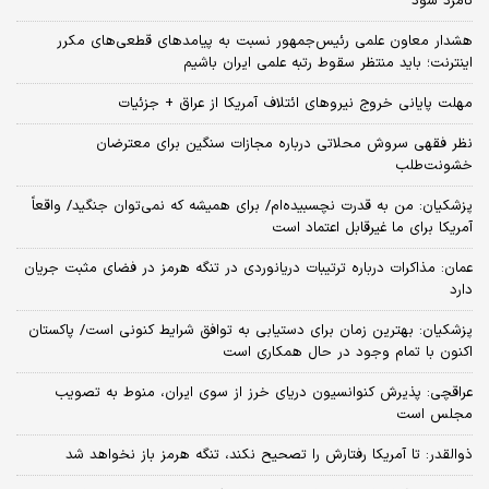
نامزد شود
هشدار معاون علمی رئیس‌جمهور نسبت به پیامدهای قطعی‌های مکرر
اینترنت؛ باید منتظر سقوط رتبه علمی ایران باشیم
مهلت پایانی خروج نیروهای ائتلاف آمریکا از عراق + جزئیات
نظر فقهی سروش محلاتی درباره مجازات سنگین برای معترضان
خشونت‌طلب
پزشکیان: من به قدرت نچسبیده‌ام/ برای همیشه که نمی‌توان جنگید/ واقعاً
آمریکا برای ما غیرقابل اعتماد است
عمان: مذاکرات درباره ترتیبات دریانوردی در تنگه هرمز در فضای مثبت جریان
دارد
پزشکیان‌: بهترین زمان برای دستیابی به توافق شرایط کنونی است/ پاکستان
اکنون با تمام وجود در حال همکاری است
عراقچی: پذیرش کنوانسیون دریای خرز از سوی ایران، منوط به تصویب
مجلس است
ذوالقدر: تا آمریکا رفتارش را تصحیح نکند، تنگه هرمز باز نخواهد شد