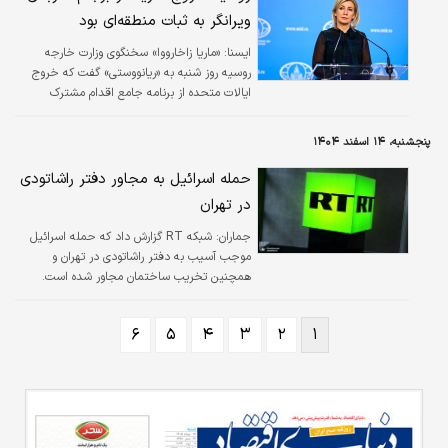
الجزیره انگلیسی نوشت: هر نقطه مبدأ، پایگاه یا
ویرانگر به ثبات منطقه‌ای بود
بستری که از آن اقدامات تجاوزکارانه علیه ایران آغاز
شود ـ صرف‌نظر از آنکه این نیروها در قلمرو کدام
ايسنا:
«ماریا زاخارووا» سخنگوی وزارت خارجه
کشور مستقر باشند، یک هدف نظامی مشروع
روسیه روز شنبه به «ریانووستی» گفت که خروج
تلقی خواهد شد. وی گفت، ما نیازمند تضمین‌های
ایالات متحده از برنامه جامع اقدام مشترک
عینی و قابل اتکایی هستیم مبنی بر اینکه هیچ
(برجام) ضربه‌ای ویرانگر به پایه‌های ثبات و امنیت
تجاوز دیگری…
در خاورمیانه بود.
پنجشنبه، ۱۴ اسفند ۱۴۰۴
حمله اسرائیل به مجاور دفتر راشاتودی
در تهران
جماران:
شبکه RT گزارش داد که حمله اسرائیل
موجب آسیب به دفتر راشاتودی در تهران و
همچنین تخریب ساختمان مجاور شده است.
۶
۵
۴
۳
۲
۱