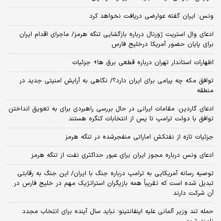
ونس: ایران گفته عوارضی دریافت نخواهد کرد
ادعای وال استریت ژورنال درباره بازگشایی تنگه هرمز/ ماجرای اقدام ایران
برای پایان حضور آمریکا درخلیج فارس
اظهارات استاندار تهران درباره قطعی برق ها+ جزئیات
توافق مکه چه پیامی برای ایران دارد؟/ نگاهی به آرایش امنیتی جدید در
منطقه
ادعای گاردین: مقامات ایرانی در حال بررسی راهبردی برای به تعویق انداختن
توافق با دولت ترامپ تا پس از انتخابات کنگره هستند
جزئیات تازه از نفتکش اماراتی منفجرشده در تنگه هرمز
ادعای ونس درباره مجوز ایران برای عبور حداکثری نفت از تنگه هرمز
توصیه رسانه آمریکایی به ترامپ درباره جنگ با ایران/ این جنگ به رقابتی
تبدیل شده است که تقریباً همه بازیگران استراتژیک مهم در خلیج فارس در
آن شرکت دارند
حمله تند وزیر آلمانی علیه اینفانتینو؛ نباید سال آینده برای انتخاب مجدد