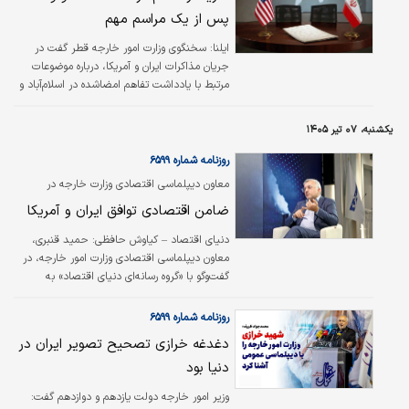
پس از یک مراسم مهم
ایلنا:
سخنگوی وزارت امور خارجه قطر گفت در
جریان مذاکرات ایران و آمریکا، درباره موضوعات
مرتبط با یادداشت تفاهم امضاشده در اسلام‌آباد و
بر اساس دستاوردهای نشست دریاچه لوسرن
سوئیس، پیشرفت‌های مثبتی حاصل شده است.
یکشنبه، ۰۷ تیر ۱۴۰۵
روزنامه شماره ۶۵۹۹
معاون دیپلماسی اقتصادی وزارت خارجه در
گفت‌و‌گو با گروه رسانه‌ای «دنیای اقتصاد» ابعاد فنی
ضامن اقتصادی توافق ایران و آمریکا
و اقتصادی «تفاهم» را تشریح کرد
دنیای اقتصاد – کیاوش حافظی: حمید قنبری،
معاون دیپلماسی اقتصادی وزارت امور خارجه، در
گفت‌وگو با «گروه رسانه‌ای دنیای اقتصاد» به
ضعف‌های اقتصادی توافق برجام اشاره کرد و بر
اهمیت انتفاع اقتصادی ایران و آمریکا در توافق
روزنامه شماره ۶۵۹۹
احتمالی در آینده تاکید کرد. این مقام وزارت خارجه
دغدغه خرازی تصحیح تصویر ایران در
همچنین توسعه مناسبات با ایالات متحده به
دنیا بود
معنای کنار گذاشتن شرکای شرقی مانند چین و
روسیه نیست و هر کشور و منطقه جایگاه خاص
وزیر امور خارجه دولت یازدهم و دوازدهم گفت:
خود را در راهبرد خارجی ایران دارد. مشروح کامل