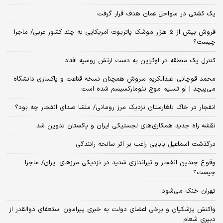
یک کشتی در سواحل عمان هدف قرار گرفت
فروش بیش از ۵ هزار موشک پاتریوت آمریکایی به چند کشور عربی/ ماجرا
چیست؟
کنترل یک منطقه در اوکراین به دست ارتش روسیه افتاد
محمد قوچانی: عبدالکریم سروش همچنان نسخه قناعت و پاکسازی دانشگاه
می‌پیچد | او تسلیم موج نئومارکسیسم شده است
انفجار در خاک بلغارستان نزدیک مرز رومانی/ منشا صدای انفجار چه بود؟
نقشه راه جدید همکاری‌های لجستیکی ایران و پاکستان تدوین شد
درگذشت اسماعیل بابایی راغب بر اثر سانحه رانندگی
وقوع چندین انفجار و تیراندازی شدید در نزدیکی مرز‌های ایران/ ماجرا
چیست؟
تهران خنک می‌شود
واکنش پزشکیان و برخی اعضای دولت به خبری پیرامون استعفای ذوالقدر از
دبیری شعام