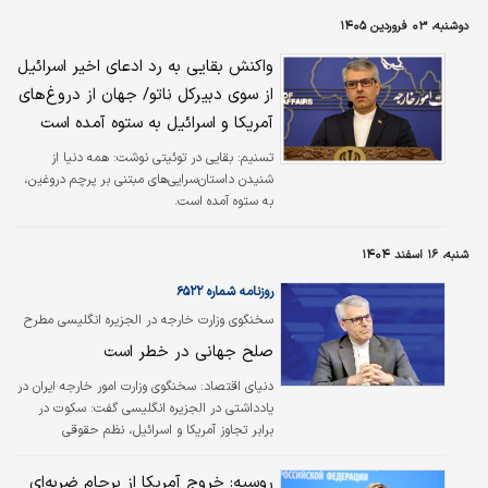
دوشنبه، ۰۳ فروردین ۱۴۰۵
واکنش بقایی به رد ادعای اخیر اسرائیل
از سوی دبیرکل ناتو/ جهان از دروغ‌های
آمریکا و اسرائیل به ستوه آمده است
تسنیم:
بقایی در توئیتی نوشت: همه دنیا از
شنیدن داستان‌سرایی‌های مبتنی بر پرچم دروغین،
به ستوه آمده است.
شنبه، ۱۶ اسفند ۱۴۰۴
روزنامه شماره ۶۵۲۲
سخنگوی وزارت خارجه در الجزیره انگلیسی مطرح
کرد؛
صلح جهانی در خطر است
دنیای اقتصاد: سخنگوی وزارت امور خارجه ایران در
یادداشتی در الجزیره انگلیسی گفت: سکوت در
برابر تجاوز آمریکا و اسرائیل، نظم حقوقی
بین‌المللی را نابود کرده و صلح جهانی را به
مخاطره می‌اندازد. اسماعیل بقایی در یادداشتی در
روسیه: خروج آمریکا از برجام ضربه‌ای