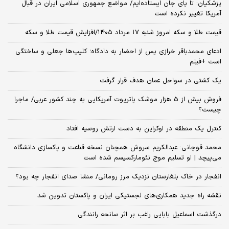
پزشکیان: تا پای جان ایستاده‌ایم/ مواضع جمهوری اسلامی ایران در قبال
آمریکا تغییر نکرده است
قیمت طلا و سکه امروز شنبه ۱۷ مرداد ۱۴۰۵/افزایش قیمت طلا و سکه
ادعای محمدباقر خرازی پس از احضار به دادگاه؛ کلیپ‌ها جعلی و ساختگی
است +فیلم
یک کشتی در سواحل عمان هدف قرار گرفت
فروش بیش از 5 هزار موشک پاتریوت آمریکایی به چند کشور عربی/ ماجرا
چیست؟
کنترل یک منطقه در اوکراین به دست ارتش روسیه افتاد
محمد قوچانی: عبدالکریم سروش همچنان نسخه قناعت و پاکسازی دانشگاه
می‌پیچد | او تسلیم موج نئومارکسیسم شده است
انفجار در خاک بلغارستان نزدیک مرز رومانی/ منشا صدای انفجار چه بود؟
نقشه راه جدید همکاری‌های لجستیکی ایران و پاکستان تدوین شد
درگذشت اسماعیل بابایی راغب بر اثر سانحه رانندگی