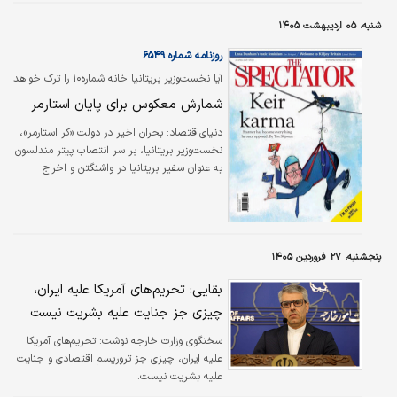
عضویت در اتحادیه اوراسیا و توسعه مسیرهای شمالی گرفته تا تقویت ذخایر
شنبه، ۰۵ اردیبهشت ۱۴۰۵
راهبردی و خودکفایی در کالاهای اساسی. «حمید قنبری» در گفت‌وگو با مجموعه
رسانه‌ای «دنیای اقتصاد»، تاکید می‌کند که هرچند وابستگی به خلیج فارس و برخی
روزنامه شماره ۶۵۴۹
گلوگاه‌ها…
آیا نخست‌وزیر بریتانیا خانه شماره۱۰ را ترک خواهد
کرد؟
شمارش معکوس برای پایان استارمر
دنیای‌اقتصاد: بحران اخیر در دولت «کر استارمر»،
نخست‌وزیر بریتانیا، بر سر انتصاب پیتر مندلسون
به عنوان سفیر بریتانیا در واشنگتن و اخراج
جنجالی سر الیور رابینز، قائم‌مقام وزارت خارجه،
به نقطه عطفی در فروپاشی اعتماد میان بدنه
دولت و شخص نخست‌وزیر تبدیل شده است.
«تیم شیپمن» در مجله «اسپکتیتر» نوشت: استارمر
تنها قائم‌مقام سابق (پستی که او به‌عنوان مدیر
پنجشنبه، ۲۷ فروردین ۱۴۰۵
دادستانی عمومی در اختیار داشت) است که به
بقایی: تحریم‌های آمریکا علیه ایران،
مقام نخست‌وزیری رسیده است؛ اما درک ظاهرا
نادرست او از همان روندی که خود مدافع آن است،
چیزی جز جنایت علیه بشریت نیست
مقامات را به این…
سخنگوی وزارت خارجه نوشت: تحریم‌های آمریکا
علیه ایران، چیزی جز تروریسم اقتصادی و جنایت
علیه بشریت نیست.