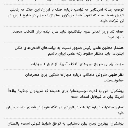
توصیه رسانه آمریکایی به ترامپ درباره جنگ با ایران/ این جنگ به رقابتی
تبدیل شده است که تقریباً همه بازیگران استراتژیک مهم در خلیج فارس در
آن شرکت دارند
حمله تند وزیر آلمانی علیه اینفانتینو؛ نباید سال آینده برای انتخاب مجدد
نامزد شود
هشدار معاون علمی رئیس‌جمهور نسبت به پیامدهای قطعی‌های مکرر
اینترنت؛ باید منتظر سقوط رتبه علمی ایران باشیم
مهلت پایانی خروج نیروهای ائتلاف آمریکا از عراق + جزئیات
نظر فقهی سروش محلاتی درباره مجازات سنگین برای معترضان
خشونت‌طلب
پزشکیان: من به قدرت نچسبیده‌ام/ برای همیشه که نمی‌توان جنگید/ واقعاً
آمریکا برای ما غیرقابل اعتماد است
عمان: مذاکرات درباره ترتیبات دریانوردی در تنگه هرمز در فضای مثبت جریان
دارد
پزشکیان‌: بهترین زمان برای دستیابی به توافق شرایط کنونی است/ پاکستان