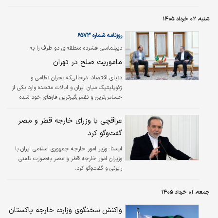
شنبه، ۰۲ خرداد ۱۴۰۵
روزنامه شماره ۶۵۷۳
دیپلماسی فشرده منطقه‌ای دو طرف را به
پیش‌نویس تفاهم اولیه نزدیک کرد
ماموریت صلح در تهران
دنیای اقتصاد:
درحالی‌که بحران نظامی و
ژئوپلیتیک میان ایران و ایالات متحده وارد یکی از
حساس‌ترین و نفس‌گیرترین فازهای خود شده
است، پایتخت‌های جهان چشم به میانجی‌گری‌های
فشرده‌ای دوخته‌اند که در ۴۸ ساعت گذشته در
عراقچی با وزرای خارجه قطر و مصر
گستره منطقه طنین‌انداز و به اوج خود رسیده
گفت‌وگو کرد
است. آتش‌بس شکننده‌ای که از اوایل آوریل برقرار
شده، اکنون روی لبه تیغ حرکت می‌کند؛ از یک سو
ایسنا:
وزیر امور خارجه جمهوری اسلامی ایران با
سایه سنگین از سرگیری یک جنگ دوباره بر خلیج
وزیران امور خارجه قطر و مصر به‌صورت تلفنی
فارس سنگینی می‌کند و از سوی دیگر، تحرکات
رایزنی و گفت‌وگو کرد.
فشرده دیپلماتیک با محوریت پاکستان و همچنین
قطر، امید به خروج از این بن‌بست نظامی را…
جمعه، ۰۱ خرداد ۱۴۰۵
واکنش سخنگوی وزارت خارجه پاکستان