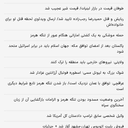
طوفان قیمت در بازار لبنیات/ قیمت شیر عجیب شد
ربایش و قتل حمیدرضا رجب‌زاده تایید شد/ ارسال ویدئوی لحظه قتل او برای
خانواده‌اش
حمله موشکی به یک کشتی اماراتی هنگام عبور از تنگه هرمز
پاکستان بعد از امضای توافق مکه: جهان اسلام باید در برابر اسرائیل متحد
شود
ولایتی: نیروهای خارجی باید منطقه را ترک کنند
شوک بزرگ به لیونل مسی؛ اسطوره فوتبال آرژانتین عزادار شد
عراقچی: توافق با عمان نزدیک است/ باز شدن تنگه هرمز تابع شرایط دیگری
است
آخرین وضعیت مسدود بودن تنگه هرمز و الزامات بازگشایی آن از زبان
سخنگوی سپاه
وکیل شخصی سابق ترامپ دادستان کل آمریکا شد
فروش بلیت اتوبوس تهران-مشهد آغاز شد + جزئیات