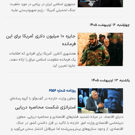
جمهوری اسلامی ایران در پیامی در مورد ماهیت
جنگ تحمیلی آمریکا - رژیم صهیونیستی علیه
ملت ایران تاکید کرد که آنچه بر ملت صلح‌دوست
ایران تحمیل شده است، یک جنگ متعارف نیست.
چهارشنبه، ۱۶ اردیبهشت ۱۴۰۵
جایزه ۱۰ میلیون دلاری آمریکا برای این
فرمانده
همشهری آنلاین:
آمریکا برای افرادی که اطلاعات
یک فرمانده مقاومت اسلامی عراق را ارائه دهند،
جایزه تعیین کرد.
یکشنبه، ۱۳ اردیبهشت ۱۴۰۵
روزنامه شماره ۶۵۵۶
معاون وزارت خارجه در گفت‌‌وگو با گروه رسانه‌ای
«دنیای‌اقتصاد» مطرح کرد
استراتژی شکست محاصره دریایی
دنیای اقتصاد:
در میانه تشدید فشارهای اقتصادی و محاصره دریایی، معاون
دیپلماسی اقتصادی وزارت امور خارجه با تاکید بر قرار داشتن کشور در جنگ
اقتصادی، از وجود سناریوهای پیش‌بینی‌شده اما غیرقابل‌ انتشار سخن می‌گوید و
ریشه تاب‌آوری امروز را در سیاستگذاری‌های سال‌های گذشته می‌داند؛ از تلاش برای