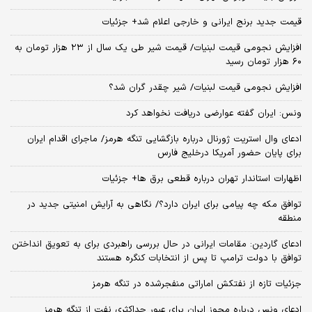
قیمت جدید برنج ایرانی و خارجی اعلام شد+ جزئیات
افزایش نجومی قیمت لبنیات/ قیمت شیر طی یک سال از ۲۳ هزار تومان به
۶۰ هزار تومان رسید
افزایش نجومی قیمت لبنیات/ شیر چقدر گران شد؟
ونس: ایران گفته عوارضی دریافت نخواهد کرد
ادعای وال استریت ژورنال درباره بازگشایی تنگه هرمز/ ماجرای اقدام ایران
برای پایان حضور آمریکا درخلیج فارس
اظهارات استاندار تهران درباره قطعی برق ها+ جزئیات
توافق مکه چه پیامی برای ایران دارد؟/ نگاهی به آرایش امنیتی جدید در
منطقه
ادعای گاردین: مقامات ایرانی در حال بررسی راهبردی برای به تعویق انداختن
توافق با دولت ترامپ تا پس از انتخابات کنگره هستند
جزئیات تازه از نفتکش اماراتی منفجرشده در تنگه هرمز
ادعای ونس درباره مجوز ایران برای عبور حداکثری نفت از تنگه هرمز