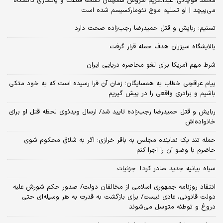
محمد قوچانی: عبدالکریم سروش همچنان نسخه قناعت و پاکسازی دانشگاه
می‌پیچد | او تسلیم موج نئومارکسیسم شده است
تسنیم: ربایش و قتل حمیدرضا رجب‌زاده صحت دارد
پالایشگاه سیزران هدف حمله قرار گرفت
شرط مهم آمریکا برای لغو محاصره دریایی ایران
پیام عراقچی خطاب به همسایگان؛ زمان آن فرا رسیده است که به خود متکی
باشیم و برادری واقعی را در پیش گیریم
ربایش و قتل حمیدرضا رجب‌زاده تایید شد/ ارسال ویدئوی لحظه قتل او برای
خانواده‌اش
حمله تند یک نماینده مجلس به باقر خرازی: اگر به شلاق محکوم شوی
حاضرم با وضو آن را اجرا کنم
سپاه بیانیه جدید صادر کرد+ جزئیات
انتقاد روزنامه جمهوری اسلامی از مخالفان دولت/ صدور حکم شورش علیه
دولت قانونی، عادی نیست/ برای بازگشت به قدرت به هر وسیله‌ای حتی
دروغ و توطئه متوسل می‌شوند