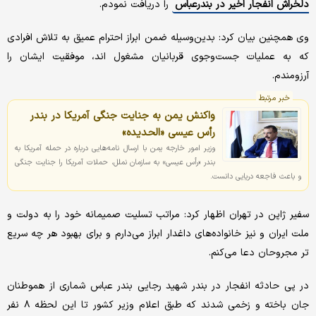
دلخراش انفجار اخیر در بندرعباس
را دریافت نمودم.
وی همچنین بیان کرد: بدین‌وسیله ضمن ابراز احترام عمیق به تلاش افرادی
که به عملیات جست‌وجوی قربانیان مشغول اند، موفقیت ایشان را
آرزومندم.
خبر مرتبط
واکنش یمن به جنایت جنگی آمریکا در بندر
رأس عیسی «الحدیده»
وزیر امور خارجه یمن با ارسال نامه‌هایی درباره در حمله آمریکا به
بندر «رأس عیسی» به سازمان نملل، حملات آمریکا را جنایت جنگی
و باعث فاجعه دریایی دانست.
سفیر ژاپن در تهران اظهار کرد: مراتب تسلیت صمیمانه خود را به دولت و
ملت ایران و نیز خانواده‌های داغدار ابراز می‌دارم و برای بهبود هر چه سریع
تر مجروحان دعا می‌کنم.
در پی حادثه انفجار در بندر شهید رجایی بندر عباس شماری از هموطنان
جان باخته و زخمی شدند که طبق اعلام وزیر کشور تا این لحظه ۸ نفر