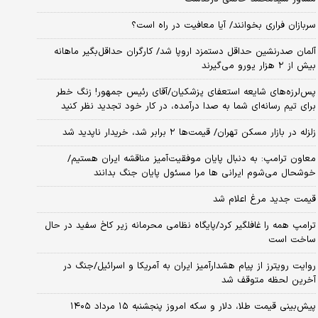
سربازان فراری بخوانند/ آیا معافیت در راه است؟
آلمان صدرنشین حداقل دستمزد اروپا شد/ کارگران حداقل‌بگیر ماهانه
بیش از ۲ هزار یورو می‌گیرند
پس‌لرزه‌های شایعه استعفای پزشکیان/آقای رئیس جمهور! زنگ خطر
برای تیم رسانه‌ای شما به صدا درآمده، در کار خود تجدید نظر کنید
زلزله در بازار مسکن تهران/ قیمت‌ها ۲ برابر شد، خریدار ناپدید شد
معاون ترامپ: به دنبال پایان موفقیت‌آمیز مناقشه ایران هستیم/
خوشحال می‌شوم ایرانی ها مرا مسئول پایان جنگ بدانند
قیمت جدید مرغ اعلام شد
ترامپ همه را غافلگیر کرد/پایگاه نظامی محرمانه زیر کاخ سفید در حال
ساخت است
روایت رویترز از پیام هشدارآمیز ایران به آمریکا و اسرائیل/جنگ در
آخرین لحظه متوقف شد
پیش‌بینی قیمت طلا، دلار و سکه امروز پنجشنبه ۱۵ مرداد ۱۴۰۵