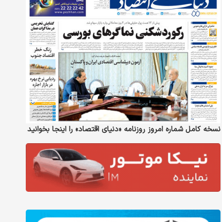
نسخه کامل شماره امروز روزنامه «دنیای‌ اقتصاد» را اینجا بخوانید