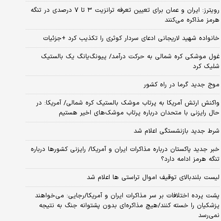
رویترز: ایران و عمان برای تعیین تعرفه ترانزیت ۳ تا ۷ درصدی در تنگه
هرمز مذاکره می‌کنند
خانواده شهید لاریجانی ادعای سردار کوثری را تکذیب کرد +جزئیات
غول موشکی کره شمالی به حرکت درآمد/ پیونگ‌یانگ یک بالستیک
شلیک کرد
موج جدید گرما در راه کشور
واکنش ارتش آمریکا به پرتاب موشک بالستیک کره شمالی/ آمریکا: در
حال رایزنی با متحدان درباره پرتاب موشک‌های اخیر هستیم
شرط جدید بازنشستگی اعلام شد
خبر جدید پاکستان درباره مذاکرات ایران و آمریکا/ رایزنی کشورها درباره
تنگه هرمز ادامه دارد؟
لیست بلندبالای توقیف اموال تراستی ها اعلام شد
پشت پرده اختلافات بر سر مذاکرات ایران و آمریکا/رجایی: می‌خواهند
پزشکیان را خسته کنند/هیچ مذاکره‌ای بدون پشتوانه جنگ به نتیجه
نمی‌رسد