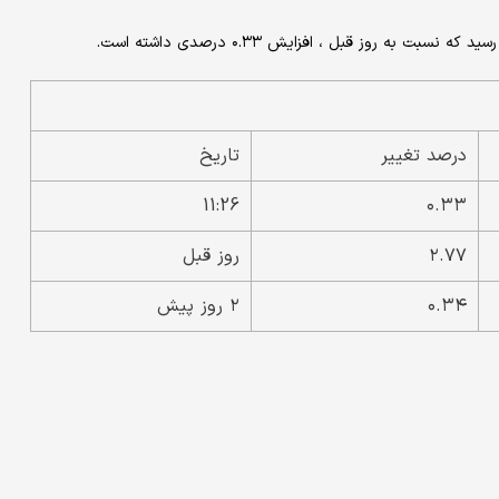
درصد تغییر
تاریخ
11:26
۰.۳۳
۲.۷۷
روز قبل
۰.۳۴
۲ روز پیش