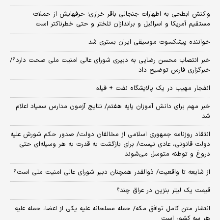
واکنش ابطحی به اظهارات جنجالی باقر خرازی؛ حرفهایش از حملات
مستقیم آمریکا و اسرائیل و براندازان تلختر و حتی خطرناکتر است
خواننده پیشکسوت موسیقی ایران بستری شد
خبر انتصاب محسن رضایی به دبیری شورای عالی امنیت ملی صحت دارد؟/
خبرگزاری فارس توضیح داد
انفجار مهیب در یک پالایشگاه نفت + فیلم
خبر مهم برای دانش آموزان پایه هفتم/ نتایج آزمون مدارس سمپاد اعلام
شد
انتقاد روزنامه جمهوری اسلامی از مخالفان دولت/ صدور حکم شورش علیه
دولت قانونی، عادی نیست/ برای بازگشت به قدرت به هر وسیله‌ای حتی
دروغ و توطئه متوسل می‌شوند
از شایعه تا واقعیت/ ذوالقدر همچنان دبیر شورای ‌عالی امنیت ملی است؟
قیمت یک لیتر بنزین در عراق چند؟
انتشار متن کامل توافق مکه/ حمله مسلحانه علیه یکی از اعضا، حمله علیه
هر سه کشور است