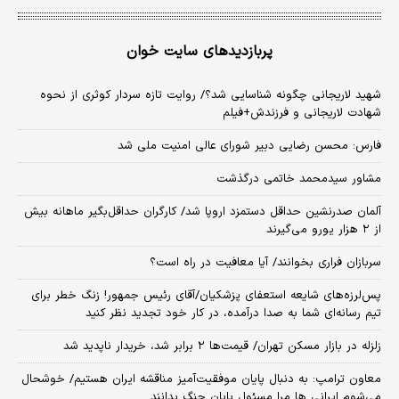
پربازدیدهای سایت خوان
شهید لاریجانی چگونه شناسایی شد؟/ روایت تازه سردار کوثری از نحوه
شهادت لاریجانی و فرزندش+فیلم
فارس: محسن رضایی دبیر شورای عالی امنیت ملی شد
مشاور سیدمحمد خاتمی درگذشت
آلمان صدرنشین حداقل دستمزد اروپا شد/ کارگران حداقل‌بگیر ماهانه بیش
از ۲ هزار یورو می‌گیرند
سربازان فراری بخوانند/ آیا معافیت در راه است؟
پس‌لرزه‌های شایعه استعفای پزشکیان/آقای رئیس جمهور! زنگ خطر برای
تیم رسانه‌ای شما به صدا درآمده، در کار خود تجدید نظر کنید
زلزله در بازار مسکن تهران/ قیمت‌ها ۲ برابر شد، خریدار ناپدید شد
معاون ترامپ: به دنبال پایان موفقیت‌آمیز مناقشه ایران هستیم/ خوشحال
می‌شوم ایرانی ها مرا مسئول پایان جنگ بدانند