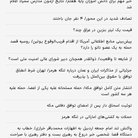
خبر مهم برای دانش آموزان پایه هفتم/ نتایج آزمون مدارس سمپاد اعلام
شد
تصادف شدید در این محور/ ۴ نفر جان باختند
قیمت یک لیتر بنزین در عراق چند؟
پیش‌بینی منابع اطلاعاتی آمریکا از اقدام قریب‌الوقوع پوتین/ روسیه قصد
حمله به یک عضو ناتو را دارد؟
از شایعه تا واقعیت/ ذوالقدر همچنان دبیر شورای ‌عالی امنیت ملی است؟
جزئیاتی از مذاکرات ایران و عمان درباره تنگه هرمز/ تهران شرط انطباق
توافق با حقوق بین‌الملل را پذیرفت
انتشار متن کامل توافق مکه/ حمله مسلحانه علیه یکی از اعضا، حمله علیه
هر سه کشور است
توئیت اسحاق دار پس از امضای توافق دفاعی مکه
حملات به کشتی‌های اماراتی در تنگه هرمز
واکنش تند امام جمعه اردبیل به اظهارات محمدباقر خرازی/ خطاب به
دستگاه قضا: شخصی خبر دروغ به رهبری بست و دفتر رهبری با صراحت