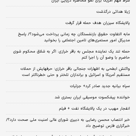
شرط مهم آمریکا برای لغو محاصره دریایی ایران
ژیلا هدائی درگذشت
پالایشگاه سیزران هدف حمله قرار گرفت
مابه التفاوت حقوق بازنشستگان چه زمانی پرداخت می‌شود؟/ پاسخ
مدیرکل امور مستمری‌های تامین اجتماعی را بخوانید
حمله تند یک نماینده مجلس به باقر خرازی: اگر به شلاق محکوم شوی
حاضرم با وضو آن را اجرا کنم
واکنش ابطحی به اظهارات جنجالی باقر خرازی؛ حرفهایش از حملات
مستقیم آمریکا و اسرائیل و براندازان تلختر و حتی خطرناکتر است
سپاه بیانیه جدید صادر کرد+ جزئیات
خواننده پیشکسوت موسیقی ایران بستری شد
انفجار مهیب در یک پالایشگاه نفت + فیلم
خبر انتصاب محسن رضایی به دبیری شورای عالی امنیت ملی صحت دارد؟/
خبرگزاری فارس توضیح داد