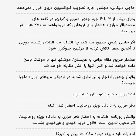
حاجی دلیگانی: مجلس اجازه تصویب کنوانسیون دریای خزر را نمی‌دهد
ردپای بیش از ۳ یا ۴ جرم جدی امنیتی و کیفری در گفته های
محمدباقر خرازی/ هشدار برای آن‌هایی که می‌خواهند به ۲۵۰ هزار نفر
بپیوندند
اگر جلیلی رئیس جمهور می شد، چه اتفاقی می افتاد؟/ رشیدی کوچی:
تا آخرین لحظه تلاش کردیم از درگیری جلوگیری شود
هشدار صریح مقام عراقی به عربستان/ موشکها تنها با موشک پاسخ
داده خواهد شد و آتش تنها با آتش مقابله خواهد شد
وقوع چندین انفجار و تیراندازی شدید در نزدیکی مرز‌های ایران/ ماجرا
چیست؟
ادعای وزارت خارجه عربستان علیه ایران
باقر خرازی به دادگاه ویژه روحانیت احضار شد+ فیلم
واکنش روزنامه اطلاعات به احضار باقر خرازی به دادگاه ویژه روحانیت/
اگر معیار، قانون است، قانون نباید خودی و غیرخودی بشناسد
اظهارات تازه ظریف درباره مذاکرات ایران و آمریکا