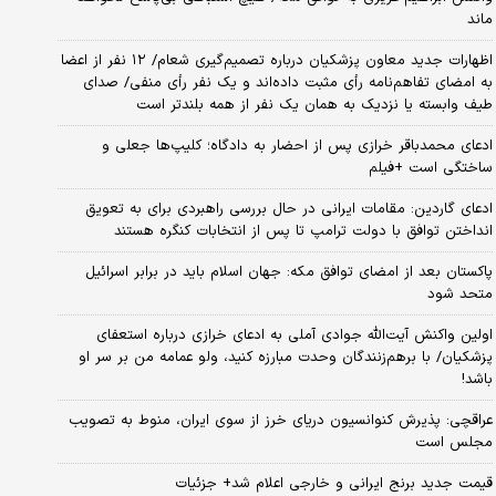
ماند
اظهارات جدید معاون پزشکیان درباره تصمیم‌گیری شعام/ ۱۲ نفر از اعضا
به امضای تفاهم‌نامه رأی مثبت داده‌اند و یک نفر رأی منفی/ صدای
طیف وابسته یا نزدیک به همان یک نفر از همه بلندتر است
ادعای محمدباقر خرازی پس از احضار به دادگاه؛ کلیپ‌ها جعلی و
ساختگی است +فیلم
ادعای گاردین: مقامات ایرانی در حال بررسی راهبردی برای به تعویق
انداختن توافق با دولت ترامپ تا پس از انتخابات کنگره هستند
پاکستان بعد از امضای توافق مکه: جهان اسلام باید در برابر اسرائیل
متحد شود
اولین واکنش آیت‌الله جوادی آملی به ادعای خرازی درباره استعفای
پزشکیان/ با برهم‌زنندگان وحدت مبارزه کنید، ولو عمامه من بر سر او
باشد!
عراقچی: پذیرش کنوانسیون دریای خرز از سوی ایران، منوط به تصویب
مجلس است
قیمت جدید برنج ایرانی و خارجی اعلام شد+ جزئیات