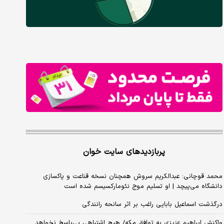
پربازدیدهای سایت خوان
محمد قوچانی: عبدالکریم سروش همچنان نسخه قناعت و پاکسازی
دانشگاه می‌پیچد | او تسلیم موج نئومارکسیسم شده است
درگذشت اسماعیل بابایی راغب بر اثر سانحه رانندگی
واکنش ابراهیم عزیزی به توافق مکه/ هیچ اشتباهی بی‌پاسخ نخواهد