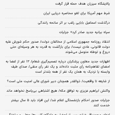
پالایشگاه سیزران هدف حمله قرار گرفت
شرط مهم آمریکا برای لغو محاصره دریایی ایران
درگذشت اسماعیل بابایی راغب بر اثر سانحه رانندگی
سپاه بیانیه جدید صادر کرد+ جزئیات
انتقاد روزنامه جمهوری اسلامی از مخالفان دولت/ صدور حکم شورش علیه
دولت قانونی، عادی نیست/ برای بازگشت به قدرت به هر وسیله‌ای حتی
دروغ و توطئه متوسل می‌شوند
اظهارات جدید معاون پزشکیان درباره تصمیم‌گیری شعام/ ۱۲ نفر از اعضا به
امضای تفاهم‌نامه رأی مثبت داده‌اند و یک نفر رأی منفی/ صدای طیف
وابسته یا نزدیک به همان یک نفر از همه بلندتر است
از شایعه تا واقعیت/ ذوالقدر همچنان دبیر شورای ‌عالی امنیت ملی است؟
واکنش ابراهیم عزیزی به توافق مکه/ هیچ اشتباهی بی‌پاسخ نخواهد ماند
جزئیات صدور احکام بازنشستگی اعلام شد/ این افراد باید ۵ سال بیشتر
خدمت کنند