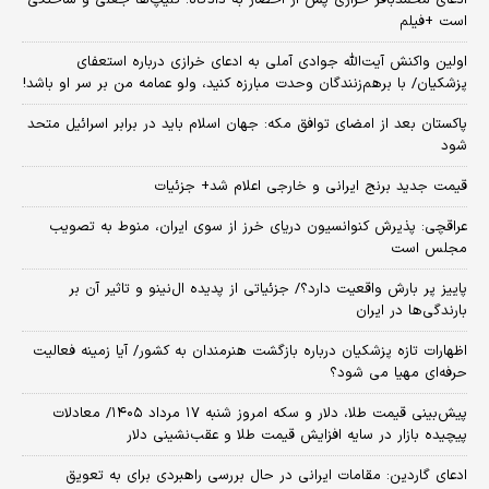
ادعای محمدباقر خرازی پس از احضار به دادگاه؛ کلیپ‌ها جعلی و ساختگی
است +فیلم
اولین واکنش آیت‌الله جوادی آملی به ادعای خرازی درباره استعفای
پزشکیان/ با برهم‌زنندگان وحدت مبارزه کنید، ولو عمامه من بر سر او باشد!
پاکستان بعد از امضای توافق مکه: جهان اسلام باید در برابر اسرائیل متحد
شود
قیمت جدید برنج ایرانی و خارجی اعلام شد+ جزئیات
عراقچی: پذیرش کنوانسیون دریای خرز از سوی ایران، منوط به تصویب
مجلس است
پاییز پر بارش واقعیت دارد؟/ جزئیاتی از پدیده ال‌نینو و تاثیر آن بر
بارندگی‌ها در ایران
اظهارات تازه پزشکیان درباره بازگشت هنرمندان به کشور/ آیا زمینه فعالیت
حرفه‌ای مهیا می شود؟
پیش‌بینی قیمت طلا، دلار و سکه امروز شنبه ۱۷ مرداد ۱۴۰۵/ معادلات
پیچیده بازار در سایه افزایش قیمت طلا و عقب‌نشینی دلار
ادعای گاردین: مقامات ایرانی در حال بررسی راهبردی برای به تعویق