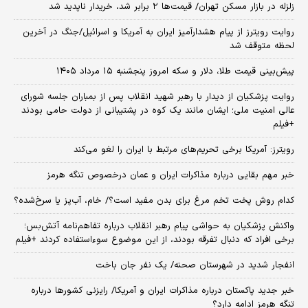
زلزله در بازار مسکن تهران/ قیمت‌ها ۲ برابر شد، خریدار ناپدید شد
روایت رویترز از پیام هشدارآمیز ایران به آمریکا و اسرائیل/جنگ در آخرین
لحظه متوقف شد
پیش‌بینی قیمت طلا، دلار و سکه امروز پنجشنبه ۱۵ مرداد ۱۴۰۵
روایت پزشکیان از دیدار با رهبر شهید انقلاب پس از بمباران جلسه شورای
عالی امنیت ملی؛ ایشان مانند یک کوه در پشتیبانی از دولت حامی بودند
+فیلم
رویترز: آمریکا برخی تحریم‌های مرتبط با ایران را لغو می‌کند
خبر مهم بقایی درباره مذاکرات ایران و عمان درخصوص تنگه هرمز
کدام روش پخت تخم مرغ برای بدن مفید است؟/ خام، آب‌پز یا سرخ‌شده؟
واکنش پزشکیان به حواشی پیام رهبر انقلاب درباره تفاهم‌نامه آتش‌بس؛
برخی افراد که دنبال تفرقه بودند، از این موضوع سوءاستفاده کردند +فیلم
انفجار شدید در شهرستان صحنه/ یک نفر جان باخت
خبر جدید پاکستان درباره مذاکرات ایران و آمریکا/ رایزنی کشورها درباره
تنگه هرمز ادامه دارد؟