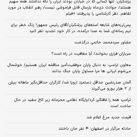
پزشکیان: تنها کسانی که در خیابان بودند ایران را نگه نداشتند همه سهیم
هستند/ حوادث دی‌ماه پارسال قابل فراموشی نیست/ رهبر انقلاب در مورد
تفاهم، نظر کارشناسی را پذیرفتند +فیلم
پس‌لرزه‌های شایعه استعفای پزشکیان/آقای رئیس جمهور! زنگ خطر برای
تیم رسانه‌ای شما به صدا درآمده، در کار خود تجدید نظر کنید
مشاور سیدمحمد خاتمی درگذشت
سربازان فراری بخوانند/ آیا معافیت در راه است؟
معاون ترامپ: به دنبال پایان موفقیت‌آمیز مناقشه ایران هستیم/ خوشحال
می‌شوم ایرانی ها مرا مسئول پایان جنگ بدانند
آلمان صدرنشین حداقل دستمزد اروپا شد/ کارگران حداقل‌بگیر ماهانه بیش
از ۲ هزار یورو می‌گیرند
ترامپ همه را غافلگیر کرد/پایگاه نظامی محرمانه زیر کاخ سفید در حال
ساخت است
قیمت جدید مرغ اعلام شد
حادثه مرگبار در اصفهان؛ ۴ نفر جان باختند