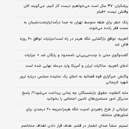
پزشکیان: ۴۷ سال است می‌خواهیم درست کار کنیم، می‌گویند الان
وقتش نیست +فیلم
زنگ خطر برای طبقه متوسط تهران به صدا درآمد/پایتخت‌نشینان به
سمت فقر رانده می‌شوند
العربیه: توافق بازگشایی تنگه هرمز در راه است/جزئیات توافق ۶۰ روزه
فاش شد
گفت‌وگوی متنی با چت‌جی‌پی‌تی نامحدود و رایگان شد + جزئیات
ادعای العربیه: مذاکرات ایران و آمریکا وارد مرحله نهایی شده است
واکنش خبرگزاری قوه قضائیه به ادعای یک نماینده مجلس درباره ترور
شهید لاریجانی
مابه التفاوت حقوق بازنشستگان چه زمانی پرداخت می‌شود؟/ پاسخ
مدیرکل امور مستمری‌های تامین اجتماعی را بخوانید
جزئیاتی از طرح راهبردی امنیت تنگه هرمز/جریمه ۲۰ درصدی برای
شناورهای متخلف
تسنیم: منشأ صدای انفجار در قشم، هدف قرار دادن اهداف متخاصم