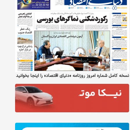
نسخه کامل شماره امروز روزنامه «دنیای‌ اقتصاد» را اینجا بخوانید