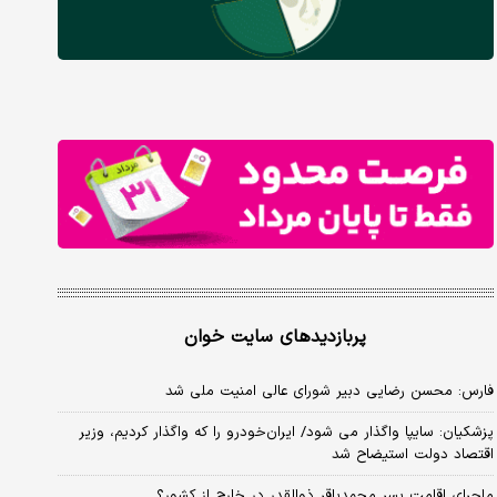
پربازدیدهای سایت خوان
فارس: محسن رضایی دبیر شورای عالی امنیت ملی شد
پزشکیان: سایپا واگذار می شود/ ایران‌خودرو را که واگذار کردیم، وزیر
اقتصاد دولت استیضاح شد
ماجرای اقامت پسر محمدباقر ذوالقدر در خارج از کشور؟