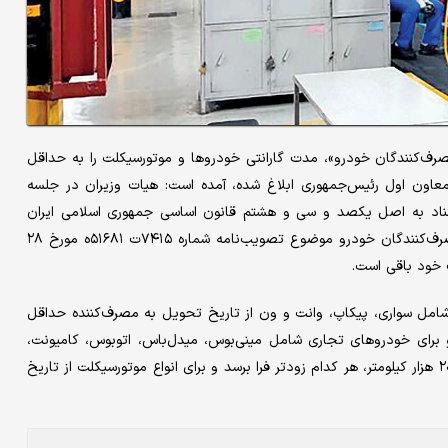
رف‌کنندگان خودرو»، مدت گارانتی خودروها و موتورسیکلت را به حداقل
اون اول رئیس‌جمهوری ابلاغ شده، آمده است: هیات وزیران در جلسه
و با استناد به اصل یکصد و سی و هشتم قانون اساسی جمهوری اسلامی ایران
تصویب کرد: «ماده (۱۲) آیین‌نامه اجرایی قانون حمایت از حقوق مصرف‌کنندگان خودرو موضوع تصویب‌نامه شماره ۷۴۱۵ت ۵۱۶۸۱ه مورخ ۲۸
سبک شامل سواری، پیکاپ، وانت و ون از تاریخ تحویل به مصرف‌کننده حداقل
م زودتر فرا برسد و برای خودروهای تجاری شامل مینی‌بوس، میدل‌باس، اتوبوس، کامیونت،
کامیون و کشنده از تاریخ تحویل حداقل سه سال یا پیمایش برابر ۲۰۰ هزار کیلومتر، هر کدام زودتر فرا برسد و برای انواع موتورسیکلت از تاریخ