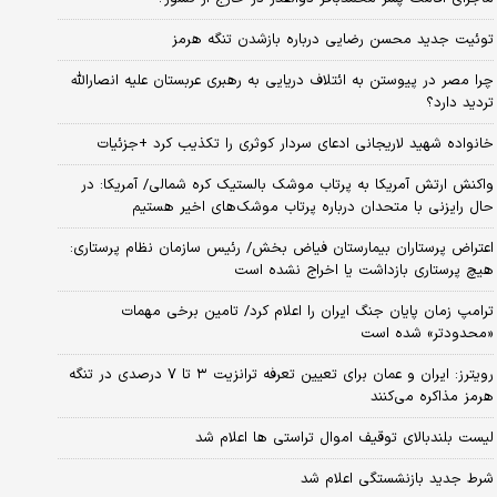
توئیت جدید محسن رضایی درباره بازشدن تنگه هرمز
چرا مصر در پیوستن به ائتلاف دریایی به رهبری عربستان علیه انصارالله
تردید دارد؟
خانواده شهید لاریجانی ادعای سردار کوثری را تکذیب کرد +جزئیات
واکنش ارتش آمریکا به پرتاب موشک بالستیک کره شمالی/ آمریکا: در
حال رایزنی با متحدان درباره پرتاب موشک‌های اخیر هستیم
اعتراض پرستاران بیمارستان فیاض بخش/ رئیس سازمان نظام پرستاری:
هیچ پرستاری بازداشت یا اخراج نشده است
ترامپ زمان پایان جنگ ایران را اعلام کرد/ تامین برخی مهمات
«محدودتر» شده است
رویترز: ایران و عمان برای تعیین تعرفه ترانزیت ۳ تا ۷ درصدی در تنگه
هرمز مذاکره می‌کنند
لیست بلندبالای توقیف اموال تراستی ها اعلام شد
شرط جدید بازنشستگی اعلام شد