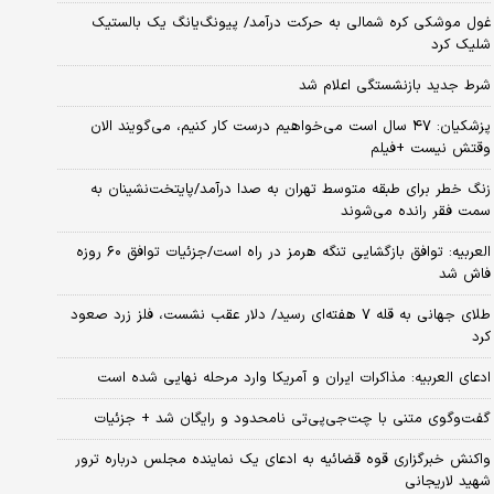
غول موشکی کره شمالی به حرکت درآمد/ پیونگ‌یانگ یک بالستیک
شلیک کرد
شرط جدید بازنشستگی اعلام شد
پزشکیان: ۴۷ سال است می‌خواهیم درست کار کنیم، می‌گویند الان
وقتش نیست +فیلم
زنگ خطر برای طبقه متوسط تهران به صدا درآمد/پایتخت‌نشینان به
سمت فقر رانده می‌شوند
العربیه: توافق بازگشایی تنگه هرمز در راه است/جزئیات توافق ۶۰ روزه
فاش شد
طلای جهانی به قله ۷ هفته‌ای رسید/ دلار عقب نشست، فلز زرد صعود
کرد
ادعای العربیه: مذاکرات ایران و آمریکا وارد مرحله نهایی شده است
گفت‌وگوی متنی با چت‌جی‌پی‌تی نامحدود و رایگان شد + جزئیات
واکنش خبرگزاری قوه قضائیه به ادعای یک نماینده مجلس درباره ترور
شهید لاریجانی