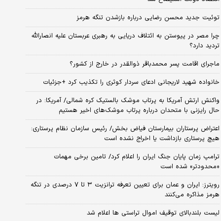
توئیت جدید محسن رضایی درباره بازشدن تنگه هرمز
چرا مصر در پیوستن به ائتلاف دریایی به رهبری عربستان علیه انصارالله
تردید دارد؟
ماجرای اقامت پسر محمدباقر ذوالقدر در خارج از کشور؟
خانواده شهید لاریجانی ادعای سردار کوثری را تکذیب کرد +جزئیات
واکنش ارتش آمریکا به پرتاب موشک بالستیک کره شمالی/ آمریکا: در
حال رایزنی با متحدان درباره پرتاب موشک‌های اخیر هستیم
اعتراض پرستاران بیمارستان فیاض بخش/ رئیس سازمان نظام پرستاری:
هیچ پرستاری بازداشت یا اخراج نشده است
ترامپ زمان پایان جنگ ایران را اعلام کرد/ تامین برخی مهمات
«محدودتر» شده است
رویترز: ایران و عمان برای تعیین تعرفه ترانزیت ۳ تا ۷ درصدی در تنگه
هرمز مذاکره می‌کنند
لیست بلندبالای توقیف اموال تراستی ها اعلام شد