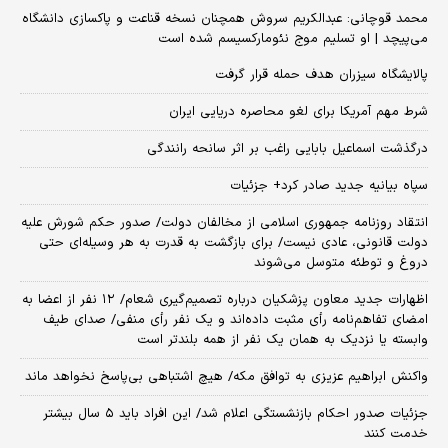
محمد قوچانی: عبدالکریم سروش همچنان نسخه قناعت و پاکسازی دانشگاه
می‌پیچد | او تسلیم موج نئومارکسیسم شده است
پالایشگاه سیزران هدف حمله قرار گرفت
شرط مهم آمریکا برای لغو محاصره دریایی ایران
درگذشت اسماعیل بابایی راغب بر اثر سانحه رانندگی
سپاه بیانیه جدید صادر کرد+ جزئیات
انتقاد روزنامه جمهوری اسلامی از مخالفان دولت/ صدور حکم شورش علیه
دولت قانونی، عادی نیست/ برای بازگشت به قدرت به هر وسیله‌ای حتی
دروغ و توطئه متوسل می‌شوند
اظهارات جدید معاون پزشکیان درباره تصمیم‌گیری شعام/ ۱۲ نفر از اعضا به
امضای تفاهم‌نامه رأی مثبت داده‌اند و یک نفر رأی منفی/ صدای طیف
وابسته یا نزدیک به همان یک نفر از همه بلندتر است
واکنش ابراهیم عزیزی به توافق مکه/ هیچ اشتباهی بی‌پاسخ نخواهد ماند
جزئیات صدور احکام بازنشستگی اعلام شد/ این افراد باید ۵ سال بیشتر
خدمت کنند