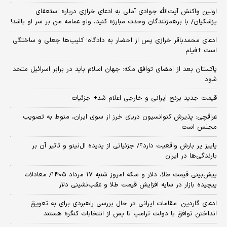
اولین واکنش آیت‌الله جوادی آملی به ادعای خرازی درباره استعفای
پزشکیان/ با برهم‌زنندگان وحدت مبارزه کنید، ولو عمامه من بر سر او باشد!
ادعای محمدباقر خرازی پس از احضار به دادگاه؛ کلیپ‌ها جعلی و ساختگی
است +فیلم
پاکستان بعد از امضای توافق مکه: جهان اسلام باید در برابر اسرائیل متحد
شود
قیمت جدید برنج ایرانی و خارجی اعلام شد+ جزئیات
عراقچی: پذیرش کنوانسیون دریای خرز از سوی ایران، منوط به تصویب
مجلس است
پاییز پر بارش واقعیت دارد؟/ جزئیاتی از پدیده ال‌نینو و تاثیر آن بر
بارندگی‌ها در ایران
پیش‌بینی قیمت طلا، دلار و سکه امروز شنبه ۱۷ مرداد ۱۴۰۵/ معادلات
پیچیده بازار در سایه افزایش قیمت طلا و عقب‌نشینی دلار
ادعای گاردین: مقامات ایرانی در حال بررسی راهبردی برای به تعویق
انداختن توافق با دولت ترامپ تا پس از انتخابات کنگره هستند