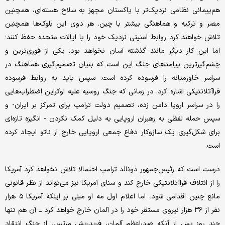
هم‌پیمانی نظامی نزدیک‌تر با پاکستان مجهز به سلاح هسته‌ای، همچنین
مصر و ترکیه و هماهنگی بیشتر با چین. هر دوی این بلوک‌ها همچنین
تلاش خواهند کرد روابط امنیتی نزدیک خود را با ایالات متحده حفظ کنند؛
اما این کار دیگر مانند گذشته آسان نخواهد بود. یکی از فوری‌ترین و
چشم‌گیرترین پیامدهای جنگ این است که بنیان تصمیم‌گیری هماهنگ در
سراسر خاورمیانه را فرسوده کرده است. سپس باید به روابط فرسوده
فراآتلانتیکی اشاره کرد. در زمانی که جنگ روسیه علیه اوکراین اضطراب‌هایی
را در سراسر اروپا دامن زده، تصمیم دولت ترامپ برای تمرکز بر ایران- و
سپس حمله لفظی به رهبران اروپایی به دلیل کمک نکردن - انگیزه تازه‌ای
برای شکل‌گیری یک سازوکار دفاع جمعی اروپایی خارج از ناتو ایجاد کرده
است.
درست است که رئیس‌جمهور دونالد ترامپ احتمالا تلاش نخواهد کرد آمریکا
را از ائتلاف فراآتلانتیکی خارج کند و سنای آمریکا نیز می‌تواند از نظر قانونی
مانع چنین اقدامی شود، اما اعلام اول مه او مبنی بر اینکه آمریکا ۵ هزار
نفر از ۳۶ هزار نیروی مستقر خود را در آلمان خارج خواهد کرد ــ آن هم تنها
چند روز پس از آنکه صدراعظم آلمان، فریدریش مرتس، از جنگ انتقاد