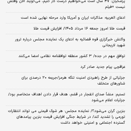
پزشکیان: ۴۷ سال است می‌خواهیم درست کار کنیم، می‌گویند الان وقتش
نیست +فیلم
ادعای العربیه: مذاکرات ایران و آمریکا وارد مرحله نهایی شده است
قیمت طلا امروز جمعه ۱۶ مرداد ۱۴۰۵/ افزایش قیمت طلا
واکنش خبرگزاری قوه قضائیه به ادعای یک نماینده مجلس درباره ترور
شهید لاریجانی
توافق مهم در جده/ ۳ کشور منطقه توافقنامه نظامی امضا می‌کنند
عراقچی پیام جدید صادر کرد
جزئیاتی از طرح راهبردی امنیت تنگه هرمز/جریمه ۲۰ درصدی برای
شناورهای متخلف
تسنیم: منشأ صدای انفجار در قشم، هدف قرار دادن اهداف متخاصم بود/
جزئیات اعلام می‌شود
بنزین گران می‌شود؟/ نماینده مجلس: هر شوک قیمتی می تواند انتظارات
تورمی را تشدید کند/ در شرایط جنگی افزایش قیمت بنزین پیامدهای
گسترده اجتماعی و امنیتی خواهد داشت