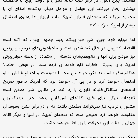
هستند. چین اکنون در برابر حزب حاکم تایوان و دولت ژاپن با قاطعیت
بیشتری رفتار می‌کند. این عوامل و عوامل دیگر، به‌شدت امکان آن را
محدود می‌کند که متحدان آسیایی آمریکا مانند اروپایی‌ها به‌سوی استقلال
بیشتر از آمریکا حرکت کنند.
اما درباره خود چین، شی جین‌پینگ، رئیس‌جمهور چین، که آگاه است
اقتصاد کشورش در حال کند شدن است و ماجراجویی‌های ترامپ و پوتین
نیز سودی برای آنها و کشورهایشان نداشته، از استفاده از لحظه حواس‌پرتی
آمریکا برای پذیرش خطرات تازه خودداری کرده است. در عوض، احتمالا
هنگام سفر ترامپ به پکن در همین ماه، با تشریفات و احترام فراوان از او
استقبال خواهد کرد و در پی آن خواهد بود که آمریکا به‌طور صریح
ادعاهای استقلال‌طلبانه تایوان را رد کند. در مقابل، شی ممکن است
تعهدات بزرگی برای خرید کالاهای آمریکایی بدهد. حتی نزدیک‌ترین
مشاوران ترامپ نیز نمی‌توانند مطمئن باشند که او در برابر چنین وسوسه‌ای
مقاومت خواهد کرد. طبیعی است که متحدان آمریکا در آسیا و دیگر نقاط
جهان با دقت این تحولات را زیر نظر خواهند داشت.
جنگ ایران همچنین تغییر مهم دیگری را که به چین مربوط می‌شود تسریع