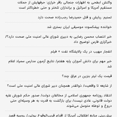
واکنش ابطحی به اظهارات جنجالی باقر خرازی؛ حرفهایش از حملات
مستقیم آمریکا و اسرائیل و براندازان تلختر و حتی خطرناکتر است
تسنیم: ربایش و قتل حمیدرضا رجب‌زاده صحت دارد
خواننده پیشکسوت موسیقی ایران بستری شد
خبر انتصاب محسن رضایی به دبیری شورای عالی امنیت ملی صحت دارد؟/
خبرگزاری فارس توضیح داد
انفجار مهیب در یک پالایشگاه نفت + فیلم
خبر مهم برای دانش آموزان پایه هفتم/ نتایج آزمون مدارس سمپاد اعلام
شد
قیمت یک لیتر بنزین در عراق چند؟
از شایعه تا واقعیت/ ذوالقدر همچنان دبیر شورای ‌عالی امنیت ملی است؟
انتقاد روزنامه جمهوری اسلامی از مخالفان دولت/ صدور حکم شورش علیه
دولت قانونی، عادی نیست/ برای بازگشت به قدرت به هر وسیله‌ای حتی
دروغ و توطئه متوسل می‌شوند
پیش‌بینی منابع اطلاعاتی آمریکا از اقدام قریب‌الوقوع پوتین/ روسیه قصد