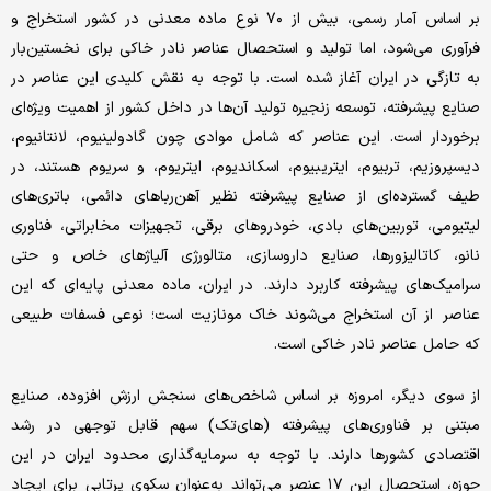
بر اساس آمار رسمی، بیش از ۷۰ نوع ماده معدنی در کشور استخراج و
فرآوری می‌شود، اما تولید و استحصال عناصر نادر خاکی برای نخستین‌بار
به تازگی در ایران آغاز شده است. با توجه به نقش کلیدی این عناصر در
صنایع پیشرفته، توسعه زنجیره تولید آن‌ها در داخل کشور از اهمیت ویژه‌ای
برخوردار است. این عناصر که شامل موادی چون گادولینیوم، لانتانیوم،
دیسپروزیم، تربیوم، ایتریبیوم، اسکاندیوم، ایتریوم، و سریوم هستند، در
طیف گسترده‌ای از صنایع پیشرفته نظیر آهن‌رباهای دائمی، باتری‌های
لیتیومی، ‌توربین‌های بادی، خودروهای برقی، تجهیزات مخابراتی، فناوری‌
نانو، کاتالیزورها، صنایع داروسازی، متالورژی آلیاژهای خاص و حتی
سرامیک‌های پیشرفته کاربرد دارند. در ایران، ماده معدنی پایه‌ای که این
عناصر از آن استخراج می‌شوند خاک مونازیت است؛ نوعی فسفات طبیعی
که حامل عناصر نادر خاکی است.
از سوی دیگر، امروزه بر اساس شاخص‌های سنجش ارزش افزوده، صنایع
مبتنی بر فناوری‌های پیشرفته (های‌تک) سهم قابل توجهی در رشد
اقتصادی کشورها دارند. با توجه به سرمایه‌گذاری محدود ایران در این
حوزه‌، استحصال این ۱۷ عنصر می‌تواند به‌عنوان سکوی پرتابی برای ایجاد