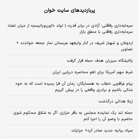
پربازدیدهای سایت خوان
سرمایه‌داری رفاقتی؛ آزادی در برابر قدرت | تولد «کورپوراتیسم» از میان تضاد
سرمایه‌داری رفاقتی با منطق بازار
اردوغان و شهباز شریف در کنار ولیعهد عربستان نماز جمعه خواندند +
تصاویر
پالایشگاه سیزران هدف حمله قرار گرفت
شرط مهم آمریکا برای لغو محاصره دریایی ایران
پیام عراقچی خطاب به همسایگان؛ زمان آن فرا رسیده است که به خود
متکی باشیم و برادری واقعی را در پیش گیریم
ژیلا هدائی درگذشت
حمله تند یک نماینده مجلس به باقر خرازی: اگر به شلاق محکوم شوی
حاضرم با وضو آن را اجرا کنم
سپاه بیانیه جدید صادر کرد+ جزئیات