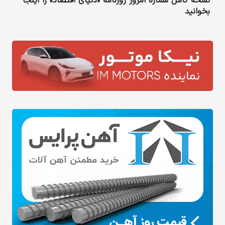
نسخه کامل شماره امروز روزنامه «دنیای‌ اقتصاد» را اینجا
بخوانید