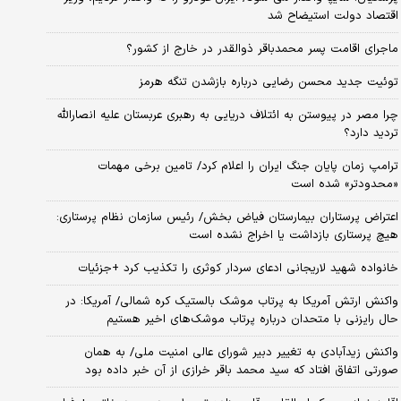
اقتصاد دولت استیضاح شد
ماجرای اقامت پسر محمدباقر ذوالقدر در خارج از کشور؟
توئیت جدید محسن رضایی درباره بازشدن تنگه هرمز
چرا مصر در پیوستن به ائتلاف دریایی به رهبری عربستان علیه انصارالله
تردید دارد؟
ترامپ زمان پایان جنگ ایران را اعلام کرد/ تامین برخی مهمات
«محدودتر» شده است
اعتراض پرستاران بیمارستان فیاض بخش/ رئیس سازمان نظام پرستاری:
هیچ پرستاری بازداشت یا اخراج نشده است
خانواده شهید لاریجانی ادعای سردار کوثری را تکذیب کرد +جزئیات
واکنش ارتش آمریکا به پرتاب موشک بالستیک کره شمالی/ آمریکا: در
حال رایزنی با متحدان درباره پرتاب موشک‌های اخیر هستیم
واکنش زیدآبادی به تغییر دبیر شورای عالی امنیت ملی/ به همان
صورتی اتفاق افتاد که سید محمد باقر خرازی از آن خبر داده بود