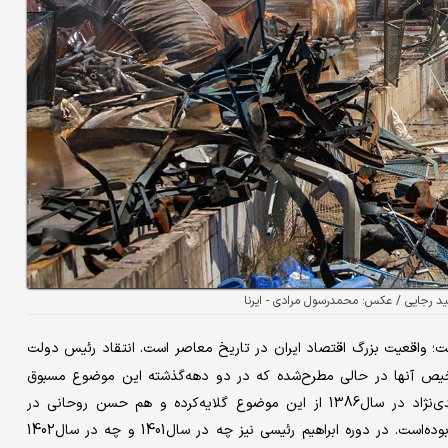
ید رجایی / عکس: محمدرسول مرادی - ایرنا
ت؛ واقعیت بزرگ اقتصاد ایران در تاریخ معاصر است. انتقاد رئیس دولت
درجایی و عدم‌ترخیص آنها در حالی مطرح‌شده که در دو دهه‌گذشته این موضوع مسبوق
به‌سابقه است؛ در واقع پیش از مسعود پزشکیان‌ هم محمود احمدی‌‌‌‌‌نژاد در سال‌1386 از این موضوع گلایه‌کرده و هم حسن روحانی در
سال‌های 1398، 1399 و 1400 از دپوی 8‌میلیون‌تن کالا در گمرکات بوده‌است. در دوره ابراهیم رئیسی نیز چه در سال‌1401 و چه در سال‌1402