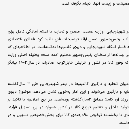
 معیشت و زیست آنها، انجام نگرفته است.
ر شهیدرجایی، وزارت صنعت، معدن و تجارت با اعلام آمادگی کامل برای
اکید رئیس‌جمهور، ضمن ارائه توضیحات فنی تاکید کرد: فعالان اقتصادی
ثه غمبار اسکله شهیدرجایی و دپوی کانتینرها نداشته‌است. در اطلاعیه‌ای که
رخی رسانه‌ها از سخنان رئیس‌جمهور محترم آمده است: وظیفه اصلی وزارت
صمت در فرآیند تجارت کشور صدور مجوز واردات و صادرات است که وفور کالا در کشور و افزایش قابل‌توجه صادرات در سال‌۱۴۰۳ بیانگر
وزارت صنعت، معدن و تجارت با استناد به آمار رسمی درخصوص میزان تخلیه و بارگیری کانتینرها در بندر شهیدرجایی طی ۳ سال‌گذشته
جایی سالانه بیش از ۲‌میلیون کانتینر تخلیه و بارگیری می‌شوند و این آمار به‌خوبی نشان می‌دهد؛ موضوع دپوی
کانتینرها اتفاق جدیدی نیست که طی ماه‌های اخیر بروز کرده‌باشد و روند آن کاملا مطابق ۳سال‌گذشته بوده‌است. در این اطلاعیه با تاکید بر
لید داخل و تنظیم توزیع کالا در کشور همواره در پی تسهیل فرآیند
ترخیص‌کالا بوده و خواهد بود، تصریح شده: فرآیند ترخیص‌کالای تولیدی با بخشنامه ترخیص ۹۰‌درصدی کالا برای بخش‌خصوصی تسهیل و در