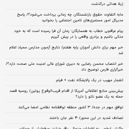
ژیلا هدائی درگذشت
مابه التفاوت حقوق بازنشستگان چه زمانی پرداخت می‌شود؟/ پاسخ
مدیرکل امور مستمری‌های تامین اجتماعی را بخوانید
پیام عراقچی خطاب به همسایگان؛ زمان آن فرا رسیده است که به خود
متکی باشیم و برادری واقعی را در پیش گیریم
خبر مهم برای دانش آموزان پایه هفتم/ نتایج آزمون مدارس سمپاد اعلام
شد
خبر انتصاب محسن رضایی به دبیری شورای عالی امنیت ملی صحت دارد؟/
خبرگزاری فارس توضیح داد
انفجار مهیب در یک پالایشگاه نفت + فیلم
پیش‌بینی منابع اطلاعاتی آمریکا از اقدام قریب‌الوقوع پوتین/ روسیه قصد
حمله به یک عضو ناتو را دارد؟
توافق مهم در جده/ ۳ کشور منطقه توافقنامه نظامی امضا می‌کنند
تصادف شدید در این محور/ ۴ نفر جان باختند
واکنش ابطحی به اظهارات جنجالی باقر خرازی؛ حرفهایش از حملات