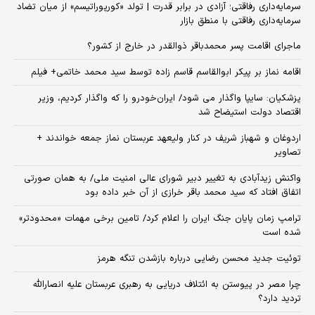
سرمایه‌داری رفاقتی؛ آزادی در برابر قدرت | تولد «کورپوراتیسم» از میان تضاد
سرمایه‌داری رفاقتی با منطق بازار
ماجرای اقامت پسر محمدباقر ذوالقدر در خارج از کشور؟
اقامه نماز بر پیکر ابوالقاسم قاسم زاده توسط سید محمد خاتمی+ فیلم
پزشکیان: سایپا واگذار می شود/ ایران‌خودرو را که واگذار کردیم، وزیر
اقتصاد دولت استیضاح شد
اردوغان و شهباز شریف در کنار ولیعهد عربستان نماز جمعه خواندند +
تصاویر
واکنش زیدآبادی به تغییر دبیر شورای عالی امنیت ملی/ به همان صورتی
اتفاق افتاد که سید محمد باقر خرازی از آن خبر داده بود
ترامپ زمان پایان جنگ ایران را اعلام کرد/ تامین برخی مهمات «محدودتر»
شده است
توئیت جدید محسن رضایی درباره بازشدن تنگه هرمز
چرا مصر در پیوستن به ائتلاف دریایی به رهبری عربستان علیه انصارالله
تردید دارد؟