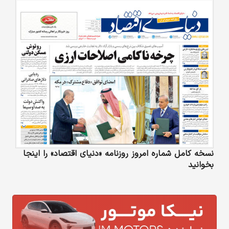
نسخه کامل شماره امروز روزنامه «دنیای‌ اقتصاد» را اینجا
بخوانید