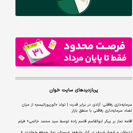
پربازدیدهای سایت خوان
سرمایه‌داری رفاقتی؛ آزادی در برابر قدرت | تولد «کورپوراتیسم» از میان
تضاد سرمایه‌داری رفاقتی با منطق بازار
اقامه نماز بر پیکر ابوالقاسم قاسم زاده توسط سید محمد خاتمی+ فیلم
اردوغان و شهباز شریف در کنار ولیعهد عربستان نماز جمعه خواندند +