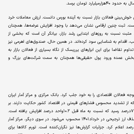
یش خوش‌بینی فعالان بازار نسبت به آینده بورس دانست. ارزش معاملات خرد
ار‌میلیارد تومان قرار گرفته است. ثبت چنین ارقامی نشان می‌دهد با وجود افزایش عرضه‌ها، همچنان
مثبت نسبت به روزهای ابتدایی رشد بازار، بیانگر آن است که بخشی از
، اقدام به شناسایی سود کرده‌اند. در همین حال، صندوق‌های اهرمی نیز
وم تقاضا برای این ابزارهای پرریسک از نگاه بسیاری از فعالان بازار به
ن بخش عمده ورود پول حقیقی‌ها همچنان به سمت شرکت‌های بزرگ و
 توجه فعالان اقتصادی را به خود جلب کرد. بانک مرکزی و مرکز آمار ایران
ی که از تشدید محسوس فشارهای قیمتی در اقتصاد کشور حکایت دارند. بر
اساس گزارش بانک مرکزی، تورم نقطه‌ به‌ نقطه اردیبهشت‌ماه به ۷۷.۲درصد رسید که نسبت به ماه قبل ۱۰.۲واحد درصد افزایش یافته است.
همچنین تورم ماهانه به ۸.۵درصد رسید که بالاترین سطح از زمان حذف ارز ترجیحی در خرداد۱۴۰۱ محسوب می‌شود. در سوی دیگر، مرکز آمار
ران نیز تورم نقطه‌ به ‌نقطه را ۸۳.۴درصد و تورم ماهانه را ۸.۸درصد اعلام کرد. جزئیات گزارش‌ها نیز نگران‌کننده است. تورم کالاها برای