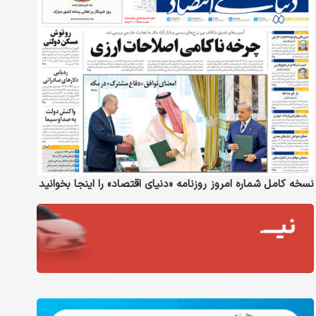
نسخه کامل شماره امروز روزنامه «دنیای‌ اقتصاد» را اینجا بخوانید