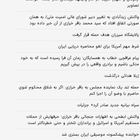
تصاویر
واکنش زیدآبادی به تغییر دبیر شورای عالی امنیت ملی/ به همان
صورتی اتفاق افتاد که سید محمد باقر خرازی از آن خبر داده بود
پالایشگاه سیزران هدف حمله قرار گرفت
شرط مهم آمریکا برای لغو محاصره دریایی ایران
پیام عراقچی خطاب به همسایگان؛ زمان آن فرا رسیده است که به خود
متکی باشیم و برادری واقعی را در پیش گیریم
ژیلا هدائی درگذشت
حمله تند یک نماینده مجلس به باقر خرازی: اگر به شلاق محکوم شوی
حاضرم با وضو آن را اجرا کنم
سپاه بیانیه جدید صادر کرد+ جزئیات
واکنش ابطحی به اظهارات جنجالی باقر خرازی؛ حرفهایش از حملات
مستقیم آمریکا و اسرائیل و براندازان تلختر و حتی خطرناکتر است
خواننده پیشکسوت موسیقی ایران بستری شد