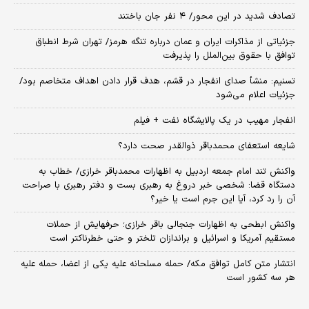
تصادف شدید در این محور/ ۴ نفر جان باختند
جزئیاتی از مذاکرات ایران و عمان درباره تنگه هرمز/ تهران شرط انطباق
توافق با حقوق بین‌الملل را پذیرفت
تسنیم: منشأ صدای انفجار در قشم، هدف قرار دادن اهداف متخاصم بود/
جزئیات اعلام می‌شود
انفجار مهیب در یک پالایشگاه نفت + فیلم
شایعه استعفای محمدباقر ذوالقدر صحت دارد؟
واکنش تند امام جمعه اردبیل به اظهارات محمدباقر خرازی/ خطاب به
دستگاه قضا: شخصی خبر دروغ به رهبری بست و دفتر رهبری با صراحت
آن را رد کرد، آیا این جرم است یا خیر؟
واکنش ابطحی به اظهارات جنجالی باقر خرازی؛ حرفهایش از حملات
مستقیم آمریکا و اسرائیل و براندازان تلختر و حتی خطرناکتر است
انتشار متن کامل توافق مکه/ حمله مسلحانه علیه یکی از اعضا، حمله علیه
هر سه کشور است