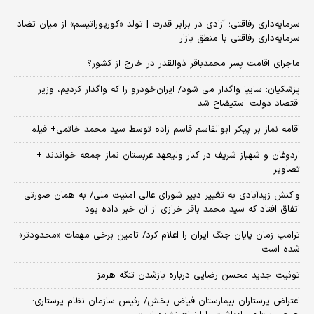
سرمایه‌داری رفاقتی؛ آزادی در برابر قدرت | تولد «کورپوراتیسم» از میان تضاد
سرمایه‌داری رفاقتی با منطق بازار
ماجرای اقامت پسر محمدباقر ذوالقدر در خارج از کشور؟
پزشکیان: سایپا واگذار می شود/ ایران‌خودرو را که واگذار کردیم، وزیر
اقتصاد دولت استیضاح شد
اقامه نماز بر پیکر ابوالقاسم قاسم زاده توسط سید محمد خاتمی+ فیلم
اردوغان و شهباز شریف در کنار ولیعهد عربستان نماز جمعه خواندند +
تصاویر
واکنش زیدآبادی به تغییر دبیر شورای عالی امنیت ملی/ به همان صورتی
اتفاق افتاد که سید محمد باقر خرازی از آن خبر داده بود
ترامپ زمان پایان جنگ ایران را اعلام کرد/ تامین برخی مهمات «محدودتر»
شده است
توئیت جدید محسن رضایی درباره بازشدن تنگه هرمز
اعتراض پرستاران بیمارستان فیاض بخش/ رئیس سازمان نظام پرستاری: