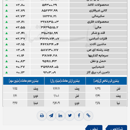
شاخص
نبض