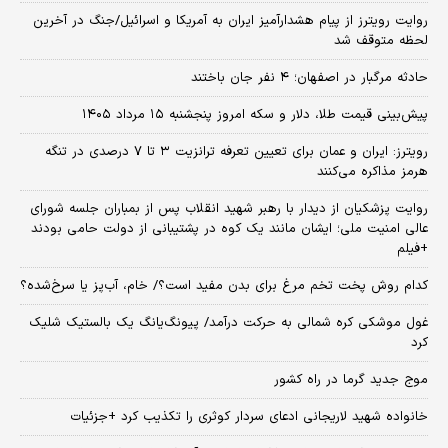
روایت رویترز از پیام هشدارآمیز ایران به آمریکا و اسرائیل/جنگ در آخرین
لحظه متوقف شد
حادثه مرگبار در اصفهان؛ ۴ نفر جان باختند
پیش‌بینی قیمت طلا، دلار و سکه امروز پنجشنبه ۱۵ مرداد ۱۴۰۵
رویترز: ایران و عمان برای تعیین تعرفه ترانزیت ۳ تا ۷ درصدی در تنگه
هرمز مذاکره می‌کنند
روایت پزشکیان از دیدار با رهبر شهید انقلاب پس از بمباران جلسه شورای
عالی امنیت ملی؛ ایشان مانند یک کوه در پشتیبانی از دولت حامی بودند
+فیلم
کدام روش پخت تخم مرغ برای بدن مفید است؟/ خام، آب‌پز یا سرخ‌شده؟
غول موشکی کره شمالی به حرکت درآمد/ پیونگ‌یانگ یک بالستیک شلیک
کرد
موج جدید گرما در راه کشور
خانواده شهید لاریجانی ادعای سردار کوثری را تکذیب کرد +جزئیات