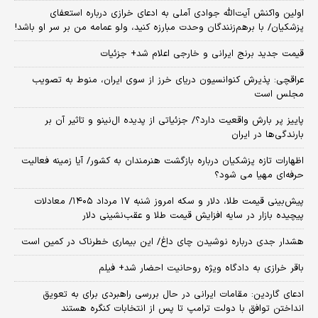
اولین واکنش آیت‌الله جوادی آملی به ادعای خرازی درباره استعفای
پزشکیان/ با برهم‌زنندگان وحدت مبارزه کنید، ولو عمامه من بر سر او باشد!
قیمت جدید برنج ایرانی و خارجی اعلام شد+ جزئیات
عراقچی: پذیرش کنوانسیون دریای خرز از سوی ایران، منوط به تصویب
مجلس است
پاییز پر بارش واقعیت دارد؟/ جزئیاتی از پدیده ال‌نینو و تاثیر آن بر
بارندگی‌ها در ایران
اظهارات تازه پزشکیان درباره بازگشت هنرمندان به کشور/ آیا زمینه فعالیت
حرفه‌ای مهیا می شود؟
پیش‌بینی قیمت طلا، دلار و سکه امروز شنبه ۱۷ مرداد ۱۴۰۵/ معادلات
پیچیده بازار در سایه افزایش قیمت طلا و عقب‌نشینی دلار
هشدار جدی درباره نوشیدن چای داغ/ این بیماری خطرناک در کمین است
باقر خرازی به دادگاه ویژه روحانیت احضار شد+ فیلم
ادعای گاردین: مقامات ایرانی در حال بررسی راهبردی برای به تعویق
انداختن توافق با دولت ترامپ تا پس از انتخابات کنگره هستند