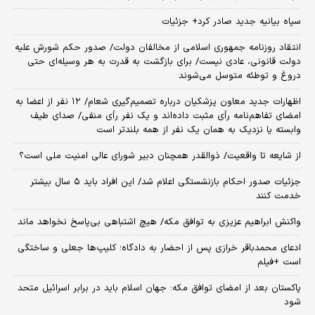
سپاه بیانیه جدید صادر کرد+ جزئیات
انتقاد روزنامه جمهوری اسلامی از مخالفان دولت/ صدور حکم شورش علیه
دولت قانونی، عادی نیست/ برای بازگشت به قدرت به هر وسیله‌ای حتی
دروغ و توطئه متوسل می‌شوند
اظهارات جدید معاون پزشکیان درباره تصمیم‌گیری شعام/ ۱۲ نفر از اعضا به
امضای تفاهم‌نامه رأی مثبت داده‌اند و یک نفر رأی منفی/ صدای طیف
وابسته یا نزدیک به همان یک نفر از همه بلندتر است
از شایعه تا واقعیت/ ذوالقدر همچنان دبیر شورای ‌عالی امنیت ملی است؟
جزئیات صدور احکام بازنشستگی اعلام شد/ این افراد باید ۵ سال بیشتر
خدمت کنند
واکنش ابراهیم عزیزی به توافق مکه/ هیچ اشتباهی بی‌پاسخ نخواهد ماند
ادعای محمدباقر خرازی پس از احضار به دادگاه؛ کلیپ‌ها جعلی و ساختگی
است +فیلم
پاکستان بعد از امضای توافق مکه: جهان اسلام باید در برابر اسرائیل متحد
شود