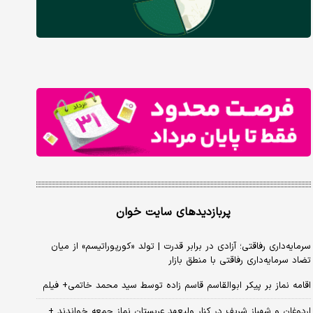
پربازدیدهای سایت خوان
سرمایه‌داری رفاقتی؛ آزادی در برابر قدرت | تولد «کورپوراتیسم» از میان
تضاد سرمایه‌داری رفاقتی با منطق بازار
اقامه نماز بر پیکر ابوالقاسم قاسم زاده توسط سید محمد خاتمی+ فیلم
اردوغان و شهباز شریف در کنار ولیعهد عربستان نماز جمعه خواندند +