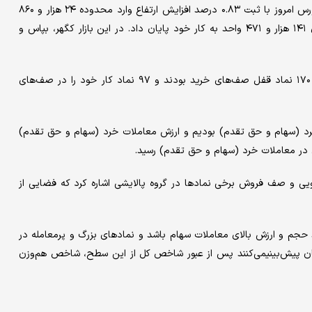
در بازار فرابورس ایران نیز در بر پاشنه رشد می‌چرخد. شاخص کل فرابورس امروز با ثبت ۰.۸۳ درصد افزایش ارتفاع وارد محدوده ۲۴ هزار و ۸۶۰
واحد شد و شاخص هموزن فرابورس نیز با رشد ۰.۴۵ درصد در کانال ۱۴۱ هزار و ۴۷۱ واحد به کار خود پایان داد. در این بازار کگهر، بپاس و
در حالی که کلیت ۵۳ درصدی تابلو در تصاحب سهام سبزرنگ بود، ۱۷۰ نماد قفل صف‌های خرید بودند و ۹۷ نماد کار خود را در صف‌های
یلیارد تومان به معاملات خرد (سهام و حق تقدم) بودیم و ارزش معاملات خرد (سهام و حق تقدم)
یی و صف فروش برخی نمادها در گروه پالایشی اشاره کرد که فضایی از
حجم و ارزش بالای معاملات سهام باشد و نمادهای بزرگ و پرمعامله در
سان پیش‌بینیمی‌کنند پس از عبور شاخص کل از این سطح، شاخص هم‌وزن