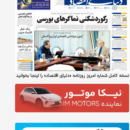
نسخه کامل شماره امروز روزنامه «دنیای‌ اقتصاد» را اینجا بخوانید