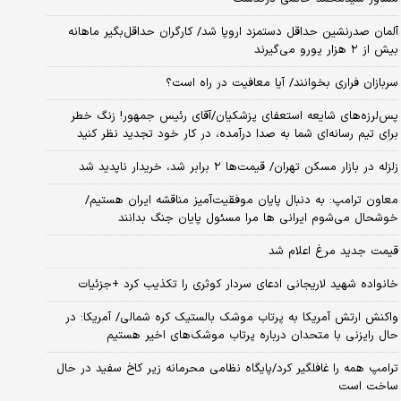
آلمان صدرنشین حداقل دستمزد اروپا شد/ کارگران حداقل‌بگیر ماهانه
بیش از ۲ هزار یورو می‌گیرند
سربازان فراری بخوانند/ آیا معافیت در راه است؟
پس‌لرزه‌های شایعه استعفای پزشکیان/آقای رئیس جمهور! زنگ خطر
برای تیم رسانه‌ای شما به صدا درآمده، در کار خود تجدید نظر کنید
زلزله در بازار مسکن تهران/ قیمت‌ها ۲ برابر شد، خریدار ناپدید شد
معاون ترامپ: به دنبال پایان موفقیت‌آمیز مناقشه ایران هستیم/
خوشحال می‌شوم ایرانی ها مرا مسئول پایان جنگ بدانند
قیمت جدید مرغ اعلام شد
خانواده شهید لاریجانی ادعای سردار کوثری را تکذیب کرد +جزئیات
واکنش ارتش آمریکا به پرتاب موشک بالستیک کره شمالی/ آمریکا: در
حال رایزنی با متحدان درباره پرتاب موشک‌های اخیر هستیم
ترامپ همه را غافلگیر کرد/پایگاه نظامی محرمانه زیر کاخ سفید در حال
ساخت است