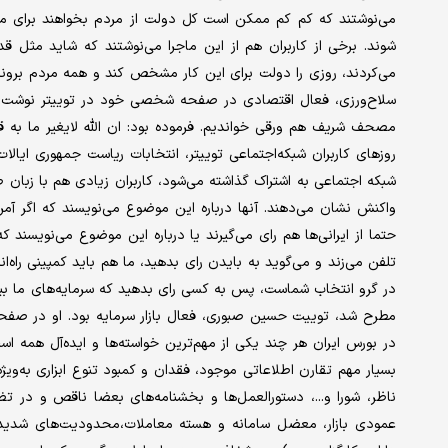
می‌نوشتند که کم کم ممکن است کل دولت از مردم بخواهند برای مش
شوند. برخی از کاربران هم از این ماجرا می‌نوشتند که شاید مثل قد
می‌کردند، روزی را دولت برای این کار مشخص کند و همه مردم برو
سلاح‌ورزی، فعال اقتصادی در صفحه شخصی خود در توییتر نوشت: «آق
مصحف شریف هم ورقی خواندیم. فرموده بود: ان الله لایغیر ما به قو
روزهای کاربران شبکه‌اجتماعی توییتر، انتخابات ریاست جمهوری ایال
شبکه اجتماعی به اشتراک گذاشته می‌شود، کاربران زیادی هم با زبان
واکنش نشان می‌دهند. آنها درباره این موضوع می‌نویسند که اگر آمری
حتما از ایرانی‌ها هم رای می‌گیرند یا درباره این موضوع می‌نویسند 
تلفن می‌زند و می‌گوید به بایدن رای بدهید، ما هم باید کمپینی راه‌ا
در گرو انتخاب شماست، پس به کسی رای بدهید که سرمایه‌های ما بیش ا
مطرح شد، توییت حسین صبوری، فعال بازار سرمایه بود. او در صفحه
در بورس ایران هر چند یکی از مهم‌ترین خواسته‌ها و اید‌ه‌آل همه 
بسیار مهم تقارن اطلاعاتی موجود، فقدان و کمبود تنوع ابزاری به‌و
ناظر، شورا و...، دستورالعمل‌ها و بخشنامه‌های بعضا ناقص و در تض
عمودی بازار، معضل سامانه و هسته معاملات،محدودیت‌های شدید برا