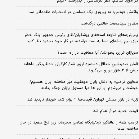
در مورد تفاهم، نظر کارشناسی را پذیرفتند +فیلم
واکنش «ونس» به پیروزی یک مسلمان در انتخابات مقدماتی سنا
مشاور سیدمحمد خاتمی درگذشت
پس‌لرزه‌های شایعه استعفای پزشکیان/آقای رئیس جمهور! زنگ خطر
برای تیم رسانه‌ای شما به صدا درآمده، در کار خود تجدید نظر کنید
سربازان فراری بخوانند/ آیا معافیت در راه است؟
آلمان صدرنشین حداقل دستمزد اروپا شد/ کارگران حداقل‌بگیر ماهانه
بیش از ۲ هزار یورو می‌گیرند
معاون ترامپ: به دنبال پایان موفقیت‌آمیز مناقشه ایران هستیم/
خوشحال می‌شوم ایرانی ها مرا مسئول پایان جنگ بدانند
زلزله در بازار مسکن تهران/ قیمت‌ها ۲ برابر شد، خریدار ناپدید شد
قیمت جدید مرغ اعلام شد
ترامپ همه را غافلگیر کرد/پایگاه نظامی محرمانه زیر کاخ سفید در حال
ساخت است