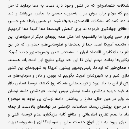
کلات اقتصادی‌ای که در کشور وجود دارد دست به دعا بردارند تا حل
یم که مردم برای بارش باران به‌صورت جمعی به بیابان می‌رفتند و دعا
ند دعا کنند که مشکلات اقتصادی برطرف شود. در همین رابطه هم حسین
ای جهانگیری فرموده‌اند برای کاهش قیمت‌ها دعا کنید! دعا کردیم،از
م حتی یغیروا ما بانفسهم» اما مثل همه روزهای دیگر از سوژه‌های این
ات متحده آمریکا است. جدا از بحث‌ها و نظرسنجی‌های جدی‌ای که در این
 طنز به بلاتکلیفی اقتصاد ایران تا مشخص شدن رئیس‌جمهور جدید آمریکا
کایی‌ها بدانند مردم ایران تا این حد پیگیر نتایج این انتخابات هستند،
که همان‌طور که اوباما، رئیس‌جمهور پیشین آمریکا به شهروندان این کشور
ندازی کنیم و به شهروندان آمریکا بگوییم که بورس و دلار و سرمایه‌های ما
ز این به باد نرود.از توییت‌هایی هم که روز گذشته توسط فعالان بازار
 خود درباره برداشتن دامنه نوسان بورس نوشت: «برداشتن دامنه نوسان
است ولی در عین حال، دفاع از برداشتن دامنه نوسان بی توجه به موضوع
یژه در حوزه پوشش ریسک معاملات، کژمنشی در نهادهای بالادست از جمله
اد با عدم تقارن اطلاعاتی و منافع کلیه بازیگران، عدم‌ توسعه افقی و
ی ورود به بازار انواع خدمات مالی و سرمایه‌گذاری (مشاوره،مدیریت