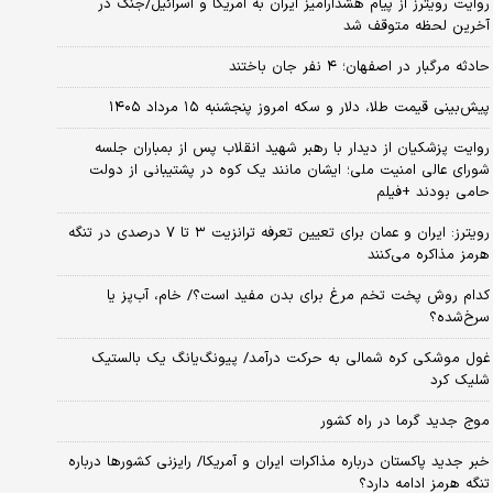
روایت رویترز از پیام هشدارآمیز ایران به آمریکا و اسرائیل/جنگ در
آخرین لحظه متوقف شد
حادثه مرگبار در اصفهان؛ ۴ نفر جان باختند
پیش‌بینی قیمت طلا، دلار و سکه امروز پنجشنبه ۱۵ مرداد ۱۴۰۵
روایت پزشکیان از دیدار با رهبر شهید انقلاب پس از بمباران جلسه
شورای عالی امنیت ملی؛ ایشان مانند یک کوه در پشتیبانی از دولت
حامی بودند +فیلم
رویترز: ایران و عمان برای تعیین تعرفه ترانزیت ۳ تا ۷ درصدی در تنگه
هرمز مذاکره می‌کنند
کدام روش پخت تخم مرغ برای بدن مفید است؟/ خام، آب‌پز یا
سرخ‌شده؟
غول موشکی کره شمالی به حرکت درآمد/ پیونگ‌یانگ یک بالستیک
شلیک کرد
موج جدید گرما در راه کشور
خبر جدید پاکستان درباره مذاکرات ایران و آمریکا/ رایزنی کشورها درباره
تنگه هرمز ادامه دارد؟