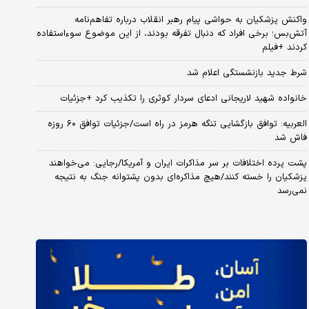
واکنش پزشکیان به حواشی پیام رهبر انقلاب درباره تفاهم‌نامه
آتش‌بس؛ برخی افراد که دنبال تفرقه بودند، از این موضوع سوءاستفاده
کردند +فیلم
شرط جدید بازنشستگی اعلام شد
خانواده شهید لاریجانی ادعای سردار کوثری را تکذیب کرد +جزئیات
العربیه: توافق بازگشایی تنگه هرمز در راه است/جزئیات توافق ۶۰ روزه
فاش شد
پشت پرده اختلافات بر سر مذاکرات ایران و آمریکا/رجایی: می‌خواهند
پزشکیان را خسته کنند/هیچ مذاکره‌ای بدون پشتوانه جنگ به نتیجه
نمی‌رسد