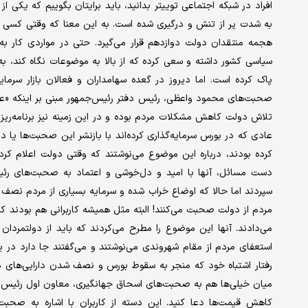
افراد در شبکه اجتماعی توییتر بدانید، باید برایتان بگوییم که یکی
به شدت پر از تنش و درگیری شده است. به این معنا که وقتی کسی چن
هجمه منتقدان دولت دوازدهم قرار می‌گیرد. حتی در مواردی کار به
سیاسی کشور داشته و سعی کرده که از بالا به موضوعات نگاه کند، به
پاک کرده است. اما دیروز در گعده سهامداران و فعالان بازار سرمایه 
صحبت‌های محمود واعظی، رئیس دفتر رئیس‌جمهور مبنی بر اینکه «عده‌ا
تلاش دولت کاهش مشکلات مردم بوده و در این زمینه نیز برنامه‌ریزی‌ه
عادی که در بورس سرمایه‌گذاری کرده‌اند با بازنشر این صحبت‌ها ی
کرده بودند، درباره این موضوع می‌نوشتند که وقتی دولت اعلام ک
دست مسائل، آنها با امید و دل‌خوشی و اعتماد به صحبت‌های رئی
سپردند اما حالا که اوضاع خراب شده و سرمایه بسیاری از مردم نصف ش
مردم از دولت صحبت می‌کنند! البته مثل همیشه کاربرانی هم بودند 
می‌دادند. آنها این موضوع را مطرح می‌کردند که باید از دولتمردان 
استعفای مردم از مقام شهروندی می‌نوشتند و می‌گفتند جا دارد در ی
رفتار اشتباه خود که منجر به سقوط بورس و نصف شدن دارایی‌های م
میان خیلی‌ها هم به صحبت‌های اسحاق جهانگیری، معاون اول رئیس دول
کاهش قیمت‌ها دعا کنید. این دسته از کاربران با اشاره به صحبت‌