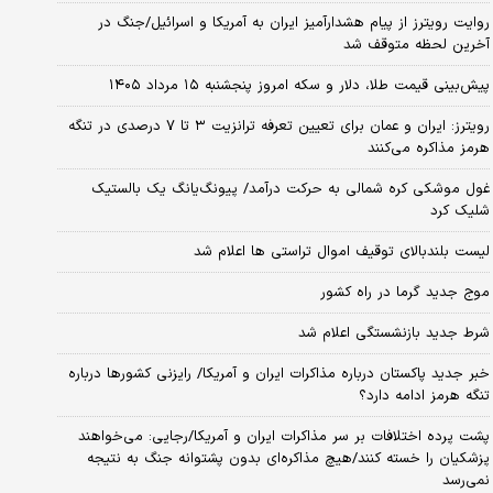
روایت رویترز از پیام هشدارآمیز ایران به آمریکا و اسرائیل/جنگ در
آخرین لحظه متوقف شد
پیش‌بینی قیمت طلا، دلار و سکه امروز پنجشنبه ۱۵ مرداد ۱۴۰۵
رویترز: ایران و عمان برای تعیین تعرفه ترانزیت ۳ تا ۷ درصدی در تنگه
هرمز مذاکره می‌کنند
غول موشکی کره شمالی به حرکت درآمد/ پیونگ‌یانگ یک بالستیک
شلیک کرد
لیست بلندبالای توقیف اموال تراستی ها اعلام شد
موج جدید گرما در راه کشور
شرط جدید بازنشستگی اعلام شد
خبر جدید پاکستان درباره مذاکرات ایران و آمریکا/ رایزنی کشورها درباره
تنگه هرمز ادامه دارد؟
پشت پرده اختلافات بر سر مذاکرات ایران و آمریکا/رجایی: می‌خواهند
پزشکیان را خسته کنند/هیچ مذاکره‌ای بدون پشتوانه جنگ به نتیجه
نمی‌رسد