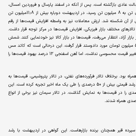
حالت عادی بازگشته است. پس از آنکه در اسفند پارسال و فروردین امسال،
حجم معاملات کالاها تحت‌تاثیر تحولات منطقه‌ای، از کانال 11 میلیون تن به 8 میلیون تن رسید، در اردیبهشت‌ دوباره بیش از 11.8میلیون تن
ر نقره‌ای مورد دادوستد قرار گرفت و رکورد 4 ماه قبل از آن شکسته شد. ارزش معاملات نیز به واسطه افزایش قیمت‌ها از رقم
تالارهای مختلف بازار فیزیکی، افزایش قیمت‌ها در مرکز توجه قرار داشت.
بیش از 17 درصدی قیمت دلار در بازار آزاد، انتظار می‌رفت، قیمت‌ها در بازار کالا نیز خودنمایی کنند. شمش
بلوم فولادی، با رشد 13 درصدی در یک ماه اخیر به طور میانگین 54 میلیون تومان مورد دادوستد قرار گرفت. این درحالی است که کاتد مس
افزایش 16 درصدی قیمت را به نمایش گذاشت. با وجود آنکه گندله تغییر قیمت محسوسی نداشت، اما آهن اسفنجی 12 درصد بهبود قیمت‌ها را
نیز وکیوم باتوم با رشد 3 درصدی قیمت همراه بود. برخلاف تالار فرآورده‌های نفتی، در تالار پتروشیمی‌، قیمت‌ها به
دلیل کمبود عرضه سر به فلک کشید. میانگین وزنی پلی‌اتیلن سنگین، رشد قیمتی بیش از 50 درصدی را طی یک ماه اخیر تجربه کرده است. این
 است که پلی‌اتیلن سبک در برخی از معاملات افزایش 100درصدی را در قیمت‌ها به نمایش گذاشت. در تالار سیمان نیز برخی از انواع
 سپرده قیر همچنان برنده بازارهاست. این گواهی در اردیبهشت‌ با رشد