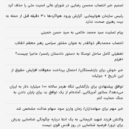
تسنیم خبر انتصاب محسن رضایی در شورای عالی امنیت ملی را حذف کرد
رئیس سازمان هواپیمایی: گزارش ورود هواگردها ٣٠ دقیقه قبل از حمله به
بیت رهبری صحت ندارد
پیام تسلیت سید محمد خاتمی به سید حسن خمینی
انتصاب محمدباقر ذوالقدر به عنوان مشاور سیاسی رهبر معظم انقلاب
تعطیلی کامل ساحل توسکا به دستور دادستان رامسر/ ماجرا چیست؟
+فیلم
خبر خوش برای بازنشستگان/ احتمال پرداخت معوقات افزایش حقوق از
این تاریخ + جزئیات
توافق پیشنهادی برای بازگشایی تنگه هرمز سالانه ۱۰۰ میلیارد دلار به ایران
می‌دهد!/ سناتور آمریکایی: آماده‌ام از یک توافق بد برای پایان دادن به
جنگ حمایت کنم
خبر مهم برای سهامداران/ زمان واریز سود سهام عدالت مشخص شد
واکنش فرزند شهید لاریجانی به یک ادعا درباره چگونگی شناسایی پدرش
برای ترور/ فرضیه شناسایی در روز قدس قوی نیست