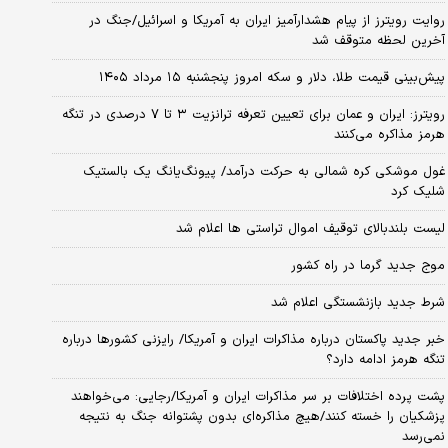
روایت رویترز از پیام هشدارآمیز ایران به آمریکا و اسرائیل/جنگ در
آخرین لحظه متوقف شد
پیش‌بینی قیمت طلا، دلار و سکه امروز پنجشنبه ۱۵ مرداد ۱۴۰۵
رویترز: ایران و عمان برای تعیین تعرفه ترانزیت ۳ تا ۷ درصدی در تنگه
هرمز مذاکره می‌کنند
غول موشکی کره شمالی به حرکت درآمد/ پیونگ‌یانگ یک بالستیک
شلیک کرد
لیست بلندبالای توقیف اموال تراستی ها اعلام شد
موج جدید گرما در راه کشور
شرط جدید بازنشستگی اعلام شد
خبر جدید پاکستان درباره مذاکرات ایران و آمریکا/ رایزنی کشورها درباره
تنگه هرمز ادامه دارد؟
پشت پرده اختلافات بر سر مذاکرات ایران و آمریکا/رجایی: می‌خواهند
پزشکیان را خسته کنند/هیچ مذاکره‌ای بدون پشتوانه جنگ به نتیجه
نمی‌رسد