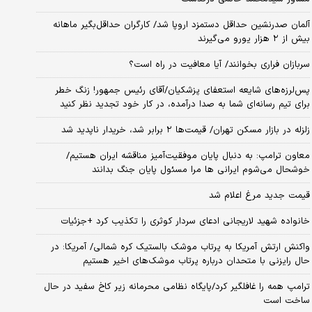
آلمان صدرنشین حداقل دستمزد اروپا شد/ کارگران حداقل‌بگیر ماهانه
بیش از ۲ هزار یورو می‌گیرند
سربازان فراری بخوانند/ آیا معافیت در راه است؟
پس‌لرزه‌های شایعه استعفای پزشکیان/آقای رئیس جمهور! زنگ خطر
برای تیم رسانه‌ای شما به صدا درآمده، در کار خود تجدید نظر کنید
زلزله در بازار مسکن تهران/ قیمت‌ها ۲ برابر شد، خریدار ناپدید شد
معاون ترامپ: به دنبال پایان موفقیت‌آمیز مناقشه ایران هستیم/
خوشحال می‌شوم ایرانی ها مرا مسئول پایان جنگ بدانند
قیمت جدید مرغ اعلام شد
خانواده شهید لاریجانی ادعای سردار کوثری را تکذیب کرد +جزئیات
واکنش ارتش آمریکا به پرتاب موشک بالستیک کره شمالی/ آمریکا: در
حال رایزنی با متحدان درباره پرتاب موشک‌های اخیر هستیم
ترامپ همه را غافلگیر کرد/پایگاه نظامی محرمانه زیر کاخ سفید در حال
ساخت است