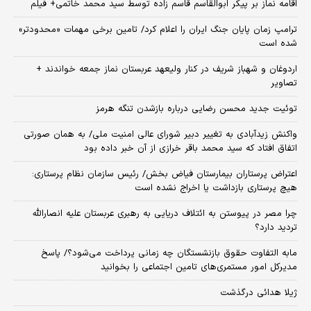
اقامه نماز بر پیکر ابوالقاسم قاسم زاده توسط سید محمد خاتمی+ فیلم
ترامپ زمان پایان جنگ ایران را اعلام کرد/ تامین برخی مهمات «محدودتر»
شده است
اردوغان و شهباز شریف در کنار ولیعهد عربستان نماز جمعه خواندند +
تصاویر
توئیت جدید محسن رضایی درباره بازشدن تنگه هرمز
واکنش زیدآبادی به تغییر دبیر شورای عالی امنیت ملی/ به همان صورتی
اتفاق افتاد که سید محمد باقر خرازی از آن خبر داده بود
اعتراض پرستاران بیمارستان فیاض بخش/ رئیس سازمان نظام پرستاری:
هیچ پرستاری بازداشت یا اخراج نشده است
چرا مصر در پیوستن به ائتلاف دریایی به رهبری عربستان علیه انصارالله
تردید دارد؟
مابه التفاوت حقوق بازنشستگان چه زمانی پرداخت می‌شود؟/ پاسخ
مدیرکل امور مستمری‌های تامین اجتماعی را بخوانید
ژیلا هدائی درگذشت