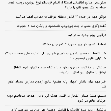
پیش‌بینی منابع اطلاعاتی آمریکا از اقدام قریب‌الوقوع پوتین/ روسیه قصد
حمله به یک عضو ناتو را دارد؟
توافق مهم در جده/ ۳ کشور منطقه توافقنامه نظامی امضا می‌کنند
گفت‌وگوی متنی با چت‌جی‌پی‌تی نامحدود و رایگان شد + جزئیات
عراقچی پیام جدید صادر کرد
تصادف شدید در این محور/ ۴ نفر جان باختند
خبر انتصاب محسن رضایی به دبیری شورای عالی امنیت ملی صحت دارد؟/
خبرگزاری فارس توضیح داد
جزئیاتی از مذاکرات ایران و عمان درباره تنگه هرمز/ تهران شرط انطباق
توافق با حقوق بین‌الملل را پذیرفت
خبر مهم برای دانش آموزان پایه هفتم/ نتایج آزمون مدارس سمپاد اعلام
شد
تسنیم: منشأ صدای انفجار در قشم، هدف قرار دادن اهداف متخاصم بود/
جزئیات اعلام می‌شود
پزشکیان: باید مبلغ کالابرگ را افزایش دهیم/ هر زمان می‌خواهیم کاری