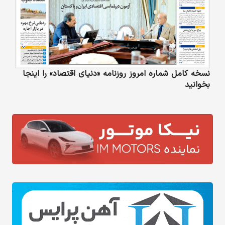
نسخه کامل شماره امروز روزنامه «دنیای‌ اقتصاد» را اینجا
بخوانید