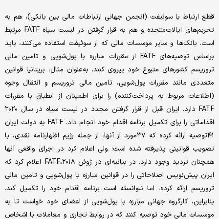
قطع ارتباط با سوئیفت (انجمن جهانی ارتباطات مالی بین بانکی)، هم به
تحریم‌های ایالات‌متحده و هم به قرار گرفتن در لیست سیاه FATF مرتبط
است. بانک‌ها و سایر موسسات مالی که از سوئیفت استفاده می‌کنند، باید
براساس توصیه‌‌‌های FATF از مقررات مبارزه با پول‌شویی و تامین مالی
تروریسم کشورهای متبوع خود پیروی کنند. به‌عنوان مثال، بریتانیا قوانین
متعددی مانند مقررات پول‌شویی، تامین مالی تروریسم و انتقال وجوه
(اطلاعات مربوط به پرداخت‌کننده) را برای اطمینان از انطباق با مقررات
FATF دارد. ایران قبل از قرار گرفتن مجدد در لیست سیاه در سال ۲۰۲۰
اقداماتی را برای تکمیل برنامه اقدام خود انجام داد. FATF به دولت ایران
۴۱توصیه ارائه کرده که ۳۷مورد از آنها، از جمله رژیم اظهارنامه نقدی، با
تصویب قوانینی پذیرفته شده است؛ ولی اعلام کرد در اجرای واقعی آنها
همچنان تردید وجود دارد. در بیانیه‌ای در ژوئن ۲۰۱۸،FATF اعلام کرد که
ایران پیش‌نویس اصلاحاتی را در قوانین مبارزه با پول‌شویی و تامین مالی
تروریسم ارائه کرده، اما نتوانسته است برنامه اقدام خود را تکمیل کند.
بنابراین، کارگروه جهانی مبارزه با پول‌شویی از اعضای خود خواست تا به
موسسات مالی خود توصیه کنند که در روابط تجاری و معاملات با اشخاص