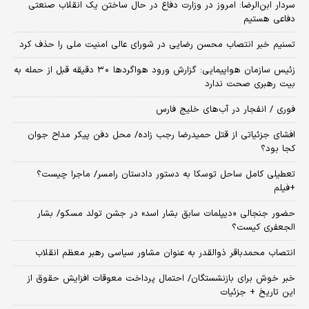
سردار ابن‌الرضا: امروز در وزارت دفاع در حال ساختن یک انقلاب صنعتی
دفاعی هستیم
تسنیم خبر انتصاب محسن رضایی در شورای عالی امنیت ملی را حذف کرد
زئیس سازمان هواپیمایی: گزارش ورود هواگردها ٣٠ دقیقه قبل از حمله به
بیت رهبری صحت ندارد
فوری / انفجار در آب‌های خلیج فارس
افشای جزئیاتی از قتل حمیدرضا رجب زاده/ محل دفن پیکر مداح جوان
کجا بود؟
تعطیلی کامل ساحل توسکا به دستور دادستان رامسر/ ماجرا چیست؟
+فیلم
حضور جنجالی «دیپلمات سابق بشار اسد» در جشن تولد مسکو/ بشار
الجعفری کیست؟
انتصاب محمدباقر ذوالقدر به عنوان مشاور سیاسی رهبر معظم انقلاب
خبر خوش برای بازنشستگان/ احتمال پرداخت معوقات افزایش حقوق از
این تاریخ + جزئیات