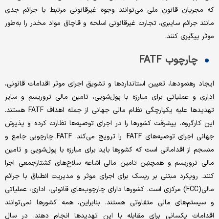
که مجریان قانون ملی می‌‌‌توانند وجوه غیرقانونی مرتبط با جرائم جدی
مانند جرائم سایبری، تجارت غیرقانونی اسلحه و قاچاق مواد مخدر را به‌طور
موثر پیگیری کنند.
چارچوب FATF
ایجاد رهنمودها، تعیین استانداردها و تشویق اجرای موثر اقدامات قانونی،
اداری و عملیاتی برای مبارزه با پول‌شویی، تامین مالی تروریسم و سایر
تهدیدها علیه یکپارچگی نظام مالی جهانی از جمله اهداف FATF هستند.
این کارگروه، پیشرفت کشورها را در اجرای توصیه‌ها نظارت کرده و پذیرش
جهانی اجرای توصیه‌های FATF را ترویج می‌کند. FATF چارچوبی جامع و
منسجم از اقداماتی است که کشورها باید برای مبارزه با پول‌شویی و تامین
مالی تروریسم و همچنین تامین مالی اشاعه سلاح‌های کشتارجمعی اجرا
کنند. رویکرد مبتنی بر ریسک برای اجرای موثر و مدیریت انطباق با جرائم
مالی(FCC) مرکزی است. کشورها دارای چارچوب‌های قانونی، اداری، عملیاتی
و سیستم‌های مالی متفاوتی هستند. بنابراین، همه کشورها نمی‌توانند
اقدامات یکسانی برای مقابله با این تهدیدها انجام دهند. در سال