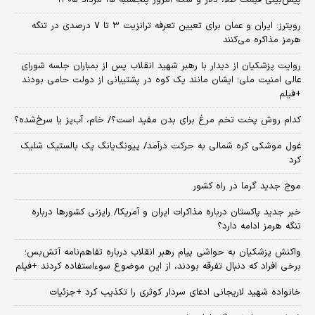
پیش‌بینی قیمت طلا، دلار و سکه امروز پنجشنبه ۱۵ مرداد ۱۴۰۵
رویترز: ایران و عمان برای تعیین تعرفه ترانزیت ۳ تا ۷ درصدی در تنگه
هرمز مذاکره می‌کنند
روایت پزشکیان از دیدار با رهبر شهید انقلاب پس از بمباران جلسه شورای
عالی امنیت ملی؛ ایشان مانند یک کوه در پشتیبانی از دولت حامی بودند
+فیلم
کدام روش پخت تخم مرغ برای بدن مفید است؟/ خام، آب‌پز یا سرخ‌شده؟
غول موشکی کره شمالی به حرکت درآمد/ پیونگ‌یانگ یک بالستیک شلیک
کرد
موج جدید گرما در راه کشور
خبر جدید پاکستان درباره مذاکرات ایران و آمریکا/ رایزنی کشورها درباره
تنگه هرمز ادامه دارد؟
واکنش پزشکیان به حواشی پیام رهبر انقلاب درباره تفاهم‌نامه آتش‌بس؛
برخی افراد که دنبال تفرقه بودند، از این موضوع سوءاستفاده کردند +فیلم
خانواده شهید لاریجانی ادعای سردار کوثری را تکذیب کرد +جزئیات