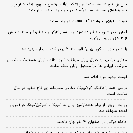
پس‌لرزه‌های شایعه استعفای پزشکیان/آقای رئیس جمهور! زنگ خطر برای
تیم رسانه‌ای شما به صدا درآمده، در کار خود تجدید نظر کنید
سربازان فراری بخوانند/ آیا معافیت در راه است؟
آلمان صدرنشین حداقل دستمزد اروپا شد/ کارگران حداقل‌بگیر ماهانه بیش
از ۲ هزار یورو می‌گیرند
زلزله در بازار مسکن تهران/ قیمت‌ها ۲ برابر شد، خریدار ناپدید شد
معاون ترامپ: به دنبال پایان موفقیت‌آمیز مناقشه ایران هستیم/ خوشحال
می‌شوم ایرانی ها مرا مسئول پایان جنگ بدانند
قیمت جدید مرغ اعلام شد
ترامپ همه را غافلگیر کرد/پایگاه نظامی محرمانه زیر کاخ سفید در حال
ساخت است
روایت رویترز از پیام هشدارآمیز ایران به آمریکا و اسرائیل/جنگ در آخرین
لحظه متوقف شد
حادثه مرگبار در اصفهان؛ ۴ نفر جان باختند