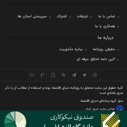
تماس با ما
تبلیغات
اشتراک
سرپرستی استان ها
همکاری با ما
درباره ما
معرفی روزنامه
بیانیه مأموریت
آئین نامه اخلاق حرفه ای
کليه حقوق اين سايت متعلق به روزنامه دنيای اقتصاد بوده و استفاده از مطالب آن با ذکر
منبع بلامانع است
سئو: گروه رسانه‌ای دنیای اقتصاد
طراحی سایت خبری
آسام