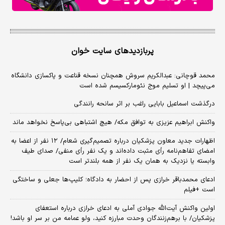
پربازدیدهای سایت خوان
محمد قوچانی: عبدالکریم سروش همچنان نسخه قناعت و پاکسازی دانشگاه
می‌پیچد | او تسلیم موج نئومارکسیسم شده است
درگذشت اسماعیل بابایی راغب بر اثر سانحه رانندگی
واکنش ابراهیم عزیزی به توافق مکه/ هیچ اشتباهی بی‌پاسخ نخواهد ماند
اظهارات جدید معاون پزشکیان درباره تصمیم‌گیری شعام/ ۱۲ نفر از اعضا به
امضای تفاهم‌نامه رأی مثبت داده‌اند و یک نفر رأی منفی/ صدای طیف
وابسته یا نزدیک به همان یک نفر از همه بلندتر است
ادعای محمدباقر خرازی پس از احضار به دادگاه؛ کلیپ‌ها جعلی و ساختگی
است +فیلم
اولین واکنش آیت‌الله جوادی آملی به ادعای خرازی درباره استعفای
پزشکیان/ با برهم‌زنندگان وحدت مبارزه کنید، ولو عمامه من بر سر او باشد!