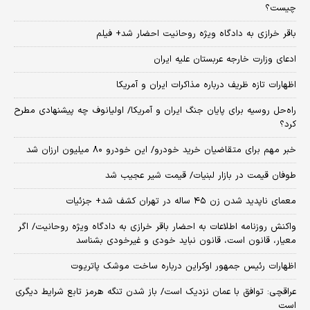
چیست؟
باقر خرازی به دادگاه ویژه روحانیت احضار شد+ فیلم
ادعای وزارت خارجه عربستان علیه ایران
اظهارات تازه ظریف درباره مذاکرات ایران و آمریکا
راه‌حل روسیه برای پایان جنگ ایران و آمریکا/ اولیانوف چه پیشنهادی مطرح
کرد؟
خبر مهم برای متقاضیان خرید خودرو/ این خودرو ۸۰ میلیون ارزان شد
طوفان قیمت در بازار لبنیات/ قیمت شیر عجیب شد
معمای ناپدید شدن زن ۴۵ ساله در تهران کشف شد+ جزئیات
واکنش روزنامه اطلاعات به احضار باقر خرازی به دادگاه ویژه روحانیت/ اگر
معیار، قانون است، قانون نباید خودی و غیرخودی بشناسد
اظهارات رئیس جمهور اوکراین درباره ساخت موشک پاتریوت
عراقچی: توافق با عمان نزدیک است/ باز شدن تنگه هرمز تابع شرایط دیگری
است