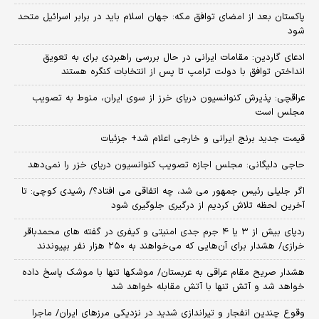
پاکستان بعد از امضای توافق مکه: جهان اسلام باید در برابر اسرائیل متحد
شود
ادعای گاردین: مقامات ایرانی در حال بررسی راهبردی برای به تعویق
انداختن توافق با دولت ترامپ تا پس از انتخابات کنگره هستند
عراقچی: پذیرش کنوانسیون دریای خرز از سوی ایران، منوط به تصویب
مجلس است
قیمت جدید برنج ایرانی و خارجی اعلام شد+ جزئیات
حاجی دلیگانی: مجلس اجازه تصویب کنوانسیون دریای خزر را نمی‌دهد
اگر جلیلی رئیس جمهور می شد، چه اتفاقی می افتاد؟/ رشیدی کوچی: تا
آخرین لحظه تلاش کردیم از درگیری جلوگیری شود
ردپای بیش از ۳ یا ۴ جرم جدی امنیتی و کیفری در گفته های محمدباقر
خرازی/ هشدار برای آن‌هایی که می‌خواهند به ۲۵۰ هزار نفر بپیوندند
هشدار صریح مقام عراقی به عربستان/ موشکها تنها با موشک پاسخ داده
خواهد شد و آتش تنها با آتش مقابله خواهد شد
وقوع چندین انفجار و تیراندازی شدید در نزدیکی مرز‌های ایران/ ماجرا