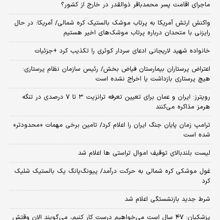
ماجرای اقامت پسر محمدباقر ذوالقدر در خارج از کشور؟
واکنش ارتش آمریکا به پرتاب موشک بالستیک کره شمالی/ آمریکا: در حال
رایزنی با متحدان درباره پرتاب موشک‌های اخیر هستیم
خانواده شهید لاریجانی ادعای سردار کوثری را تکذیب کرد +جزئیات
اعتراض پرستاران بیمارستان فیاض بخش/ رئیس سازمان نظام پرستاری:
هیچ پرستاری بازداشت یا اخراج نشده است
رویترز: ایران و عمان برای تعیین تعرفه ترانزیت ۳ تا ۷ درصدی در تنگه
هرمز مذاکره می‌کنند
ترامپ زمان پایان جنگ ایران را اعلام کرد/ تامین برخی مهمات «محدودتر»
شده است
لیست بلندبالای توقیف اموال تراستی ها اعلام شد
غول موشکی کره شمالی به حرکت درآمد/ پیونگ‌یانگ یک بالستیک شلیک
کرد
شرط جدید بازنشستگی اعلام شد
پزشکیان: ۴۷ سال است می‌خواهیم درست کار کنیم، می‌گویند الان وقتش