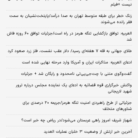
نیست +فیلم
زنگ خطر برای طبقه متوسط تهران به صدا درآمد/پایتخت‌نشینان به سمت
فقر رانده می‌شوند
العربیه: توافق بازگشایی تنگه هرمز در راه است/جزئیات توافق ۶۰ روزه فاش
شد
طلای جهانی به قله ۷ هفته‌ای رسید/ دلار عقب نشست، فلز زرد صعود کرد
ادعای العربیه: مذاکرات ایران و آمریکا وارد مرحله نهایی شده است
گفت‌وگوی متنی با چت‌جی‌پی‌تی نامحدود و رایگان شد + جزئیات
واکنش خبرگزاری قوه قضائیه به ادعای یک نماینده مجلس درباره ترور
شهید لاریجانی
جزئیاتی از طرح راهبردی امنیت تنگه هرمز/جریمه ۲۰ درصدی برای
شناورهای متخلف
شهباز شریف امروز راهی عربستان می‌شود/در ریاض چه خبر است؟
آخرین خبر ارتش از وضعیت ۳ خلبان عملیات العدید