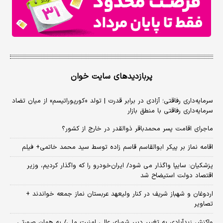
پربازدیدهای سایت خوان
سرمایه‌داری رفاقتی؛ آزادی در برابر قدرت | تولد «کورپوراتیسم» از میان تضاد
سرمایه‌داری رفاقتی با منطق بازار
ماجرای اقامت پسر محمدباقر ذوالقدر در خارج از کشور؟
اقامه نماز بر پیکر ابوالقاسم قاسم زاده توسط سید محمد خاتمی+ فیلم
پزشکیان: سایپا واگذار می شود/ ایران‌خودرو را که واگذار کردیم، وزیر
اقتصاد دولت استیضاح شد
اردوغان و شهباز شریف در کنار ولیعهد عربستان نماز جمعه خواندند +
تصاویر
واکنش زیدآبادی به تغییر دبیر شورای عالی امنیت ملی/ به همان صورتی