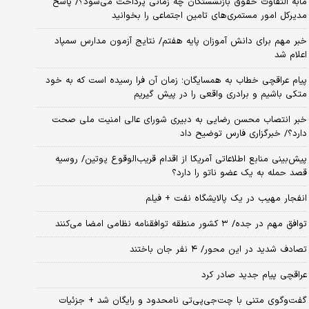
مابه التفاوت حقوق بازنشستگان چه زمانی پرداخت می‌شود؟/ پاسخ
مدیرکل امور مستمری‌های تامین اجتماعی را بخوانید
خبر مهم برای دانش آموزان پایه هفتم/ نتایج آزمون مدارس سمپاد
اعلام شد
پیام عراقچی خطاب به همسایگان؛ زمان آن فرا رسیده است که به خود
متکی باشیم و برادری واقعی را در پیش گیریم
خبر انتصاب محسن رضایی به دبیری شورای عالی امنیت ملی صحت
دارد؟/ خبرگزاری فارس توضیح داد
پیش‌بینی منابع اطلاعاتی آمریکا از اقدام قریب‌الوقوع پوتین/ روسیه
قصد حمله به یک عضو ناتو را دارد؟
انفجار مهیب در یک پالایشگاه نفت + فیلم
توافق مهم در جده/ ۳ کشور منطقه توافقنامه نظامی امضا می‌کنند
تصادف شدید در این محور/ ۴ نفر جان باختند
عراقچی پیام جدید صادر کرد
گفت‌وگوی متنی با چت‌جی‌پی‌تی نامحدود و رایگان شد + جزئیات