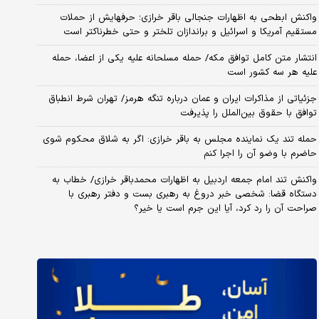
واکنش ابطحی به اظهارات جنجالی باقر خرازی؛ حرفهایش از حملات
مستقیم آمریکا و اسرائیل و براندازان تلختر و حتی خطرناکتر است
انتشار متن کامل توافق مکه/ حمله مسلحانه علیه یکی از اعضا، حمله
علیه هر سه کشور است
جزئیاتی از مذاکرات ایران و عمان درباره تنگه هرمز/ تهران شرط انطباق
توافق با حقوق بین‌الملل را پذیرفت
حمله تند یک نماینده مجلس به باقر خرازی: اگر به شلاق محکوم شوی
حاضرم با وضو آن را اجرا کنم
واکنش تند امام جمعه اردبیل به اظهارات محمدباقر خرازی/ خطاب به
دستگاه قضا: شخصی خبر دروغ به رهبری بست و دفتر رهبری با
صراحت آن را رد کرد، آیا این جرم است یا خیر؟