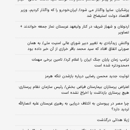
پزشکیان: سایپا واگذار می شود/ ایران‌خودرو را که واگذار کردیم، وزیر
اقتصاد دولت استیضاح شد
اردوغان و شهباز شریف در کنار ولیعهد عربستان نماز جمعه خواندند +
تصاویر
واکنش زیدآبادی به تغییر دبیر شورای عالی امنیت ملی/ به همان
صورتی اتفاق افتاد که سید محمد باقر خرازی از آن خبر داده بود
ترامپ زمان پایان جنگ ایران را اعلام کرد/ تامین برخی مهمات
«محدودتر» شده است
توئیت جدید محسن رضایی درباره بازشدن تنگه هرمز
اعتراض پرستاران بیمارستان فیاض بخش/ رئیس سازمان نظام پرستاری:
هیچ پرستاری بازداشت یا اخراج نشده است
چرا مصر در پیوستن به ائتلاف دریایی به رهبری عربستان علیه انصارالله
تردید دارد؟
ژیلا هدائی درگذشت