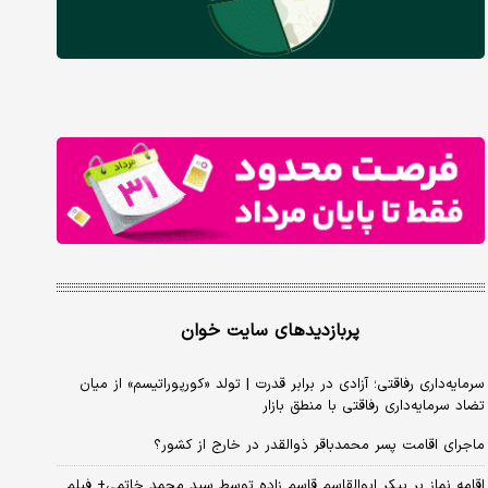
پربازدیدهای سایت خوان
سرمایه‌داری رفاقتی؛ آزادی در برابر قدرت | تولد «کورپوراتیسم» از میان
تضاد سرمایه‌داری رفاقتی با منطق بازار
ماجرای اقامت پسر محمدباقر ذوالقدر در خارج از کشور؟
اقامه نماز بر پیکر ابوالقاسم قاسم زاده توسط سید محمد خاتمی+ فیلم