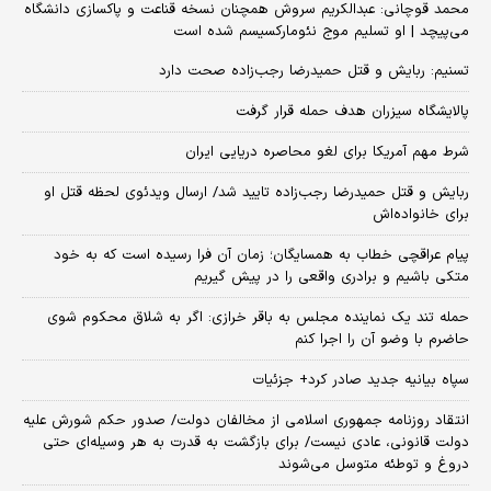
محمد قوچانی: عبدالکریم سروش همچنان نسخه قناعت و پاکسازی دانشگاه
می‌پیچد | او تسلیم موج نئومارکسیسم شده است
تسنیم: ربایش و قتل حمیدرضا رجب‌زاده صحت دارد
پالایشگاه سیزران هدف حمله قرار گرفت
شرط مهم آمریکا برای لغو محاصره دریایی ایران
ربایش و قتل حمیدرضا رجب‌زاده تایید شد/ ارسال ویدئوی لحظه قتل او
برای خانواده‌اش
پیام عراقچی خطاب به همسایگان؛ زمان آن فرا رسیده است که به خود
متکی باشیم و برادری واقعی را در پیش گیریم
حمله تند یک نماینده مجلس به باقر خرازی: اگر به شلاق محکوم شوی
حاضرم با وضو آن را اجرا کنم
سپاه بیانیه جدید صادر کرد+ جزئیات
انتقاد روزنامه جمهوری اسلامی از مخالفان دولت/ صدور حکم شورش علیه
دولت قانونی، عادی نیست/ برای بازگشت به قدرت به هر وسیله‌ای حتی
دروغ و توطئه متوسل می‌شوند