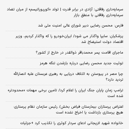
سرمایه‌داری رفاقتی؛ آزادی در برابر قدرت | تولد «کورپوراتیسم» از میان تضاد
سرمایه‌داری رفاقتی با منطق بازار
فارس: محسن رضایی دبیر شورای عالی امنیت ملی شد
پزشکیان: سایپا واگذار می شود/ ایران‌خودرو را که واگذار کردیم، وزیر
اقتصاد دولت استیضاح شد
ماجرای اقامت پسر محمدباقر ذوالقدر در خارج از کشور؟
توئیت جدید محسن رضایی درباره بازشدن تنگه هرمز
چرا مصر در پیوستن به ائتلاف دریایی به رهبری عربستان علیه انصارالله
تردید دارد؟
ترامپ زمان پایان جنگ ایران را اعلام کرد/ تامین برخی مهمات «محدودتر»
شده است
اعتراض پرستاران بیمارستان فیاض بخش/ رئیس سازمان نظام پرستاری:
هیچ پرستاری بازداشت یا اخراج نشده است
خانواده شهید لاریجانی ادعای سردار کوثری را تکذیب کرد +جزئیات