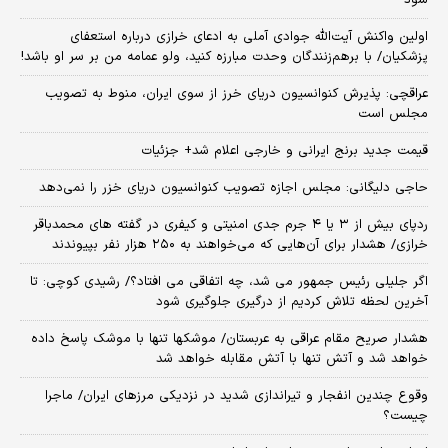
اولین واکنش آیت‌الله جوادی آملی به ادعای خرازی درباره استعفای
پزشکیان/ با برهم‌زنندگان وحدت مبارزه کنید، ولو عمامه من بر سر او باشد!
عراقچی: پذیرش کنوانسیون دریای خرز از سوی ایران، منوط به تصویب
مجلس است
قیمت جدید برنج ایرانی و خارجی اعلام شد+ جزئیات
حاجی دلیگانی: مجلس اجازه تصویب کنوانسیون دریای خزر را نمی‌دهد
ردپای بیش از ۳ یا ۴ جرم جدی امنیتی و کیفری در گفته های محمدباقر
خرازی/ هشدار برای آن‌هایی که می‌خواهند به ۲۵۰ هزار نفر بپیوندند
اگر جلیلی رئیس جمهور می شد، چه اتفاقی می افتاد؟/ رشیدی کوچی: تا
آخرین لحظه تلاش کردیم از درگیری جلوگیری شود
هشدار صریح مقام عراقی به عربستان/ موشکها تنها با موشک پاسخ داده
خواهد شد و آتش تنها با آتش مقابله خواهد شد
وقوع چندین انفجار و تیراندازی شدید در نزدیکی مرز‌های ایران/ ماجرا
چیست؟