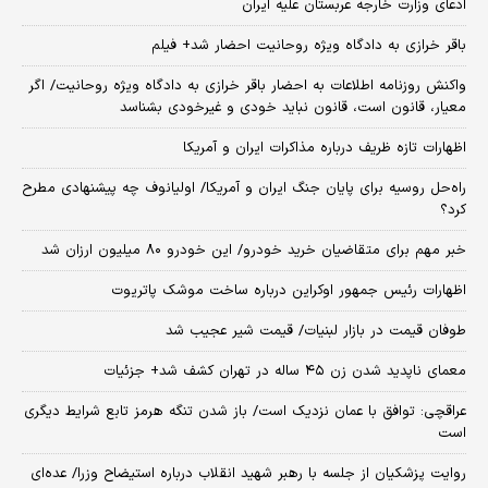
ادعای وزارت خارجه عربستان علیه ایران
باقر خرازی به دادگاه ویژه روحانیت احضار شد+ فیلم
واکنش روزنامه اطلاعات به احضار باقر خرازی به دادگاه ویژه روحانیت/ اگر
معیار، قانون است، قانون نباید خودی و غیرخودی بشناسد
اظهارات تازه ظریف درباره مذاکرات ایران و آمریکا
راه‌حل روسیه برای پایان جنگ ایران و آمریکا/ اولیانوف چه پیشنهادی مطرح
کرد؟
خبر مهم برای متقاضیان خرید خودرو/ این خودرو ۸۰ میلیون ارزان شد
اظهارات رئیس جمهور اوکراین درباره ساخت موشک پاتریوت
طوفان قیمت در بازار لبنیات/ قیمت شیر عجیب شد
معمای ناپدید شدن زن ۴۵ ساله در تهران کشف شد+ جزئیات
عراقچی: توافق با عمان نزدیک است/ باز شدن تنگه هرمز تابع شرایط دیگری
است
روایت پزشکیان از جلسه با رهبر شهید انقلاب درباره استیضاح وزرا/ عده‌ای