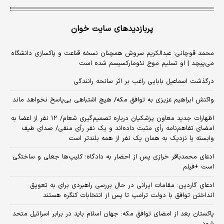
پربازدیدهای سایت خوان
محمد قوچانی: عبدالکریم سروش همچنان نسخه قناعت و پاکسازی دانشگاه
می‌پیچد | او تسلیم موج نئومارکسیسم شده است
درگذشت اسماعیل بابایی راغب بر اثر سانحه رانندگی
واکنش ابراهیم عزیزی به توافق مکه/ هیچ اشتباهی بی‌پاسخ نخواهد ماند
اظهارات جدید معاون پزشکیان درباره تصمیم‌گیری شعام/ ۱۲ نفر از اعضا به
امضای تفاهم‌نامه رأی مثبت داده‌اند و یک نفر رأی منفی/ صدای طیف
وابسته یا نزدیک به همان یک نفر از همه بلندتر است
ادعای محمدباقر خرازی پس از احضار به دادگاه؛ کلیپ‌ها جعلی و ساختگی
است +فیلم
ادعای گاردین: مقامات ایرانی در حال بررسی راهبردی برای به تعویق
انداختن توافق با دولت ترامپ تا پس از انتخابات کنگره هستند
پاکستان بعد از امضای توافق مکه: جهان اسلام باید در برابر اسرائیل متحد
شود