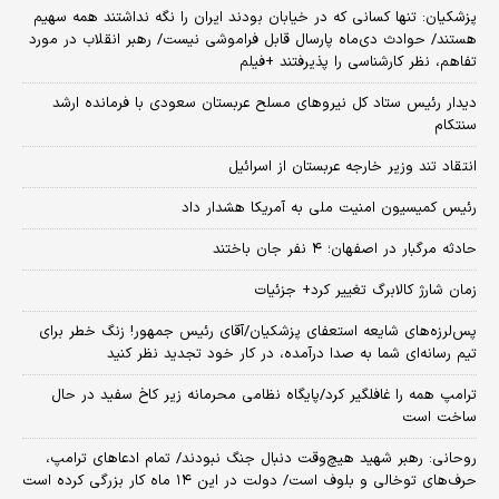
پزشکیان: تنها کسانی که در خیابان بودند ایران را نگه نداشتند همه سهیم
هستند/ حوادث دی‌ماه پارسال قابل فراموشی نیست/ رهبر انقلاب در مورد
تفاهم، نظر کارشناسی را پذیرفتند +فیلم
دیدار رئیس ستاد کل نیروهای مسلح عربستان سعودی با فرمانده ارشد
سنتکام
انتقاد تند وزیر خارجه عربستان از اسرائیل
رئیس کمیسیون امنیت ملی به آمریکا هشدار داد
حادثه مرگبار در اصفهان؛ ۴ نفر جان باختند
زمان شارژ کالابرگ تغییر کرد+ جزئیات
پس‌لرزه‌های شایعه استعفای پزشکیان/آقای رئیس جمهور! زنگ خطر برای
تیم رسانه‌ای شما به صدا درآمده، در کار خود تجدید نظر کنید
ترامپ همه را غافلگیر کرد/پایگاه نظامی محرمانه زیر کاخ سفید در حال
ساخت است
روحانی: رهبر شهید هیچ‌وقت دنبال جنگ نبودند/ تمام ادعاهای ترامپ،
حرف‌های توخالی و بلوف است/ دولت در این ۱۴ ماه کار بزرگی کرده است