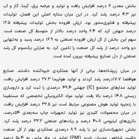
بخش معدن ۶ درصد افزایش یافت و تولید و عرضه برق، گرما، گاز و آب
نیز ۴.۳ درصد رشد کرد. در این میان ستاره اصلی این فصل، تولیدات
پیشرفته و فناوری‌محور بود. ارزش افزوده بخش تولیدات پیشرفته ۱۲.۵
درصد جهش کرد که ۶.۴ واحد درصد بالاتر از متوسط کل صنعت است.
سهم این بخش از کل ارزش افزوده صنعتی به ۱۶.۹ درصد رسید و به‌تنهایی
دو واحد درصد از رشد کل صنعت را تامین کرد. به عبارتی یک‌سوم کل رشد
صنعتی از دل صنایع پیشرفته بیرون آمده است.
در میان زیرشاخه‌ها، برخی از آنها عملکردی خیره‌کننده داشتند. صنایع
هوافضا ۱۷.۷درصد رشد کردند و تولید هواپیما ۲۷.۳ درصد افزایش یافت.
تولید مدارهای مجتمع (IC) جهشی ۴۹.۴ درصدی را ثبت کرد و داروسازی
زیستی ۱۴.۸ درصد بالا رفت. تولید مواد الکترونیکی تخصصی که مستقیما
با زنجیره تولید هوش مصنوعی مرتبط است نیز ۳۲.۵ درصد افزایش یافت.
در میان محصولات کلیدی نیز تولید تجهیزات چاپ سه‌بعدی ۵۴درصد،
باتری‌های لیتیومی ۴۰.۸ درصد و ربات‌های صنعتی ۳۳.۲ درصد رشد کرد.
بخش تجهیزات‌سازی نیز با رشد ۸.۹ درصدی عملکردی بهتر از کل صنعت
داشت. شاخص مدیران خرید (PMI) تولید در ماه مارس به ۵۰.۴ درصد