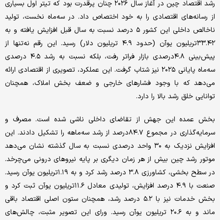
رشد اقتصاد چین در آغاز سال ۲۰۲۶ چنان پرقدرت بود که تیتر اول بسیاری
از رسانه‌های اقتصادی را به خود اختصاص داد. در سه‌ماه نخست، تولید
ناخالص داخلی این کشور ۵ درصد نسبت به سال قبل افزایش یافته و به
۳۳.۴۲تریلیون یوآن (حدود ۴.۹ تریلیون دلار) رسید. این رقم نه‌تنها از
پیش‌بینی ۴.۸درصدی بازار فراتر رفت، بلکه نسبت به رشد ۴.۵ درصدی
سه‌ماه پایانی ۲۰۲۵ نیز شتاب گرفت. این عملکرد، تصویری از اقتصادی ارائه
می‌دهد که با وجود فشارهای خارجی و ضعف بخش املاک، همچنان
توانایی خلق رشد بالا را دارد.
بخش عمده این جهش از تقاضای داخلی ناشی شده است. مصرف و
سرمایه‌گذاری در مجموع ۸۴.۷درصد از رشد سه‌ماهه را تشکیل دادند. این
افزایش نزدیک به ۳۰ واحد درصدی نسبت به سال گذشته نشان می‌دهد
موتور رشد چین بیش از هر زمان دیگری بر پایه نیروهای درونی می‌چرخد.
در سطح بخشی، کشاورزی ۳.۸ درصد رشد کرد و به ۱.۱۹تریلیون یوآن رسید.
صنعت با ۴.۹ درصد افزایش، تولیدی معادل ۱۱.۶تریلیون یوآن ثبت کرد و
بخش خدمات نیز با ۵.۲ درصد رشد، همچنان ستون اصلی اقتصاد باقی
ماند و به ۲۰.۶ تریلیون یوآن رسید. ورای این تصویر مثبت، چالش‌های