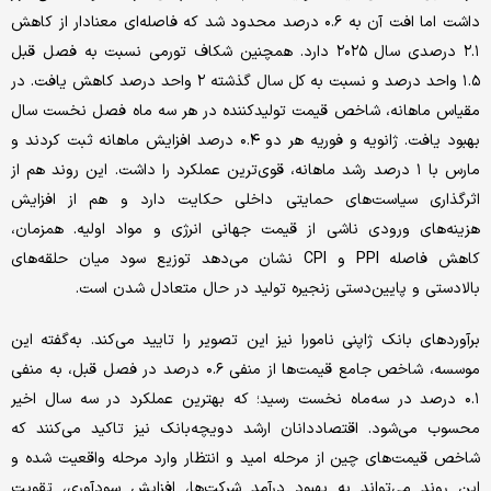
داشت اما افت آن به ۰.۶ درصد محدود شد که فاصله‌ای معنادار از کاهش
۲.۱ درصدی سال ۲۰۲۵ دارد. همچنین شکاف تورمی نسبت به فصل قبل
۱.۵ واحد درصد و نسبت به کل سال گذشته ۲ واحد درصد کاهش یافت. در
مقیاس ماهانه، شاخص قیمت تولیدکننده در هر سه ماه فصل نخست سال
بهبود یافت. ژانویه و فوریه هر دو ۰.۴ درصد افزایش ماهانه ثبت کردند و
مارس با ۱ درصد رشد ماهانه، قوی‌ترین عملکرد را داشت. این روند هم از
اثرگذاری سیاست‌های حمایتی داخلی حکایت دارد و هم از افزایش
هزینه‌های ورودی ناشی از قیمت جهانی انرژی و مواد اولیه. همزمان،
کاهش فاصله PPI و CPI نشان می‌دهد توزیع سود میان حلقه‌های
بالادستی و پایین‌دستی زنجیره تولید در حال متعادل شدن است.
برآوردهای بانک ژاپنی نامورا نیز این تصویر را تایید می‌کند. به‌گفته این
موسسه، شاخص جامع قیمت‌ها از منفی ۰.۶ درصد در فصل قبل، به منفی
۰.۱ درصد در سه‌ماه نخست رسید؛ که بهترین عملکرد در سه سال اخیر
محسوب می‌شود. اقتصاددانان ارشد دویچه‌بانک نیز تاکید می‌کنند که
شاخص قیمت‌های چین از مرحله امید و انتظار وارد مرحله واقعیت شده و
این روند می‌تواند به بهبود درآمد شرکت‌ها، افزایش سودآوری، تقویت