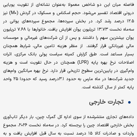
فاصله میان این دو شاخص معمولا به‌عنوان نشانه‌ای از تقویت پویایی
درونی اقتصاد تفسیر می‌شود. حجم اسکناس و مسکوک در گردش (M۰) نیز
۱۲.۵ درصد رشد کرد. در بخش سپرده‌ها، مجموع سپرده‌های یوانی در
سه‌ماه نخست ۱۳.۷۳ تریلیون یوآن افزایش یافت. خانوارها با ۷.۶۸ تریلیون
یوآن بیشترین سهم را داشتند و پس از آن شرکت‌های غیرمالی و موسسات
مالی غیربانکی قرار گرفتند. از منظر هزینه تامین مالی، شرایط همچنان
بسیار مساعد است. طبق گزارش کمیته سیاست پولی بانک مرکزی، اثرات
اصلاحات نرخ بهره پایه (LPR) همچنان در حال تقویت است و هزینه
وام‌گیری در پایین‌ترین سطوح تاریخی قرار دارد. نرخ بهره میانگین وام‌های
جدید شرکت‌ها در ماه مارس به حدود ۳.۱درصد رسید که حدودا ۲۵ واحد
پایه کمتر از سال گذشته است.
تجارت خارجی
داده‌های تجاری منتشرشده از سوی اداره کل گمرک چین، بار دیگر تاب‌آوری
بخش خارجی اقتصاد چین را برجسته کرد. در سه‌ماه نخست ۲۰۲۶، مجموع
واردات و صادرات کالا ۱۵ درصد نسبت به سال قبل افزایش یافت و به