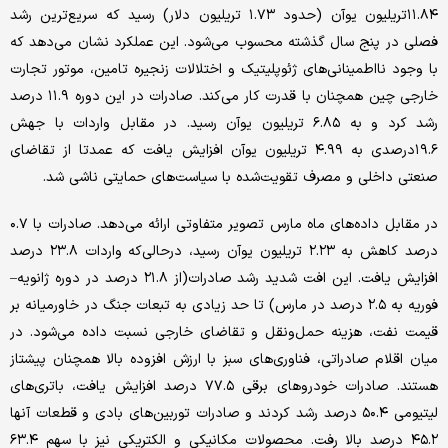
۱۱.۸۴تریلیون یوآن (حدود ۱.۷۳ تریلیون دلار) رسید که سریع‌ترین رشد
فصلی در پنج سال گذشته محسوب می‌شود. این عملکرد نشان می‌دهد که
با وجود نااطمینانی‌های ژئوپلیتیک و اختلالات زنجیره تامین، موتور تجارت
خارجی چین همچنان با قدرت کار می‌کند. صادرات در این دوره ۱۱.۹ درصد
رشد کرد و به ۶.۸۵ تریلیون یوآن رسید. در مقابل واردات با جهش
۱۹.۶درصدی به ۴.۹۹ تریلیون یوآن افزایش یافت که عمدتا از تقاضای
صنعتی داخلی و مصرف تقویت‌شده با سیاست‌های حمایتی ناشی شد.
در مقابل داده‌های ماه مارس تصویر متفاوتی ارائه می‌دهد. صادرات با ۰.۷
درصد کاهش به ۲.۲۳ تریلیون یوآن رسید، درحالی‌که واردات ۲۳.۸ درصد
افزایش یافت. این افت شدید رشد صادرات(از ۲۱.۸ درصد در دوره ژانویه–
فوریه به ۲.۵ درصد در مارس) تا حد زیادی به تبعات جنگ در خاورمیانه بر
قیمت نفت، هزینه حمل‌ونقل و تقاضای خارجی نسبت داده می‌شود. در
میان اقلام صادراتی، فناوری‌های سبز با ارزش افزوده بالا همچنان پیشتاز
هستند. صادرات خودروهای برقی ۷۷.۵ درصد افزایش یافت، باتری‌های
لیتیومی ۵۰.۴ درصد رشد کردند و صادرات توربین‌های بادی و قطعات آنها
۴۵.۲ درصد بالا رفت. محصولات مکانیکی و الکتریکی نیز با سهم ۶۳.۴