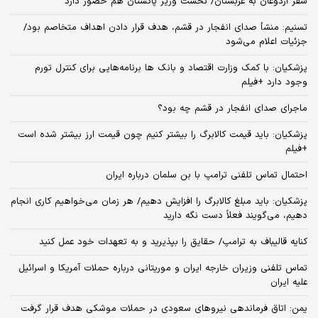
سفر اردوغان به عربستان/ نخست وزیر پاکستان هم حضور دارد
تسنیم: منشأ صدای انفجار در قشم، هدف قرار دادن اهداف متخاصم بود/
جزئیات اعلام می‌شود
پزشکیان: با کمک وزارت اقتصاد و بانک ها برنامه‌هایی برای کنترل تورم
وجود دارد +فیلم
ماجرای صدای انفجار در قشم چه بود؟
پزشکیان: باید قیمت کالابرگ را بیشتر کنیم چون قیمت ارز بیشتر شده است
+فیلم
احتمال تماس تلفنی ترامپ با بن سلمان درباره ایران
پزشکیان: باید مبلغ کالابرگ را افزایش دهیم/ هر زمان می‌خواهیم کاری انجام
دهیم، می‌گویند فعلاً دست نگه دارید
کنایه قالیباف به ترامپ/ حقایق را بپذیرید و به تعهدات خود عمل کنید
تماس تلفنی وزیران خارجه ایران و موریتانی درباره حملات آمریکا و اسرائیل
علیه ایران
یمن: اتاق فرماندهی نیروهای سعودی در حملات موشکی هدف قرار گرفت