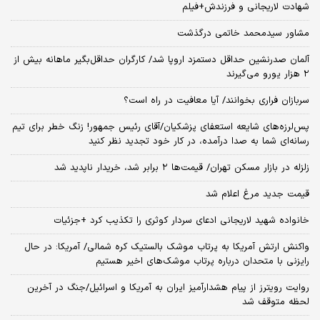
شهادت لاریجانی و فرزندش+فیلم
مشاور سیدمحمد خاتمی درگذشت
آلمان صدرنشین حداقل دستمزد اروپا شد/ کارگران حداقل‌بگیر ماهانه بیش از
۲ هزار یورو می‌گیرند
سربازان فراری بخوانند/ آیا معافیت در راه است؟
پس‌لرزه‌های شایعه استعفای پزشکیان/آقای رئیس جمهور! زنگ خطر برای تیم
رسانه‌ای شما به صدا درآمده، در کار خود تجدید نظر کنید
زلزله در بازار مسکن تهران/ قیمت‌ها ۲ برابر شد، خریدار ناپدید شد
قیمت جدید مرغ اعلام شد
خانواده شهید لاریجانی ادعای سردار کوثری را تکذیب کرد +جزئیات
واکنش ارتش آمریکا به پرتاب موشک بالستیک کره شمالی/ آمریکا: در حال
رایزنی با متحدان درباره پرتاب موشک‌های اخیر هستیم
روایت رویترز از پیام هشدارآمیز ایران به آمریکا و اسرائیل/جنگ در آخرین
لحظه متوقف شد