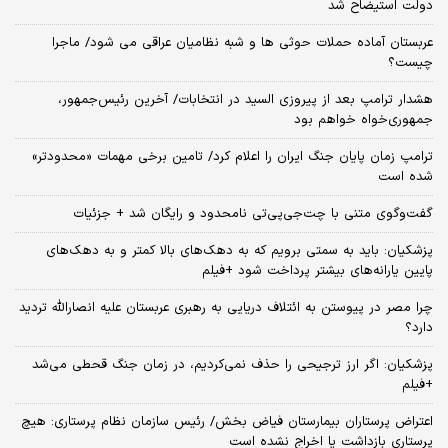
دولت استیضاح شد
عربستان آماده حملات حوثی ها و شبه نظامیان عراقی می شود/ ماجرا
چیست؟
هشدار ترامپ بعد از پیروزی السید در انتخابات/ آخرین رئیس‌جمهور،
جمهوری‌خواه خواهم بود
ترامپ زمان پایان جنگ ایران را اعلام کرد/ تامین برخی مهمات «محدودتر»
شده است
گفت‌وگوی متنی با چت‌جی‌پی‌تی نامحدود و رایگان شد + جزئیات
پزشکیان: باید به سمتی برویم که به دهک‌های بالا کمتر و به دهک‌های
پایین یارانه‌های بیشتر پرداخت شود +فیلم
چرا مصر در پیوستن به ائتلاف دریایی به رهبری عربستان علیه انصارالله تردید
دارد؟
پزشکیان: اگر ارز ترجیحی را حذف نمی‌کردیم، در زمان جنگ قحطی می‌شد
+فیلم
اعتراض پرستاران بیمارستان فیاض بخش/ رئیس سازمان نظام پرستاری: هیچ
پرستاری بازداشت یا اخراج نشده است