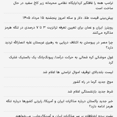
ترامپ همه را غافلگیر کرد/پایگاه نظامی محرمانه زیر کاخ سفید در حال
ساخت است
پیش‌بینی قیمت طلا، دلار و سکه امروز پنجشنبه ۱۵ مرداد ۱۴۰۵
رویترز: ایران و عمان برای تعیین تعرفه ترانزیت ۳ تا ۷ درصدی در تنگه هرمز
مذاکره می‌کنند
چرا مصر در پیوستن به ائتلاف دریایی به رهبری عربستان علیه انصارالله تردید
دارد؟
غول موشکی کره شمالی به حرکت درآمد/ پیونگ‌یانگ یک بالستیک شلیک
کرد
لیست بلندبالای توقیف اموال تراستی ها اعلام شد
موج جدید گرما در راه کشور
شرط جدید بازنشستگی اعلام شد
خبر جدید پاکستان درباره مذاکرات ایران و آمریکا/ رایزنی کشورها درباره تنگه
هرمز ادامه دارد؟
پشت پرده اختلافات بر سر مذاکرات ایران و آمریکا/رجایی: می‌خواهند