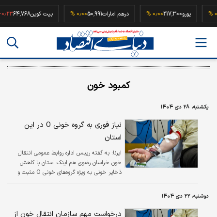
۰٫۰۰ 
یورو
217,300
۰٫۰۰ %
درهم امارات
50,991
۰٫۰۰ %
بیت کوین
64,768
۲۳ %
کمبود خون
یکشنبه، ۲۸ دی ۱۴۰۴
نیاز فوری به گروه خونی O در این
استان
ایرنا:
به گفته رییس اداره روابط عمومی انتقال
خون خراسان رضوی هم اینک استان با کاهش
ذخایر خونی به ویژه گروه‌های خونی O مثبت و
منفی مواجه است.
دوشنبه، ۲۲ دی ۱۴۰۴
درخواست مهم سازمان انتقال خون از