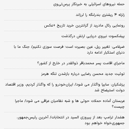
حمله نیروهای اسرائیلی به خبرنگار پرس‌تی‌وی
زلزله ۴ ریشتری بندرلنگه را لرزاند
رونمایی رئال مادرید از گرانترین خرید تاریخ +عکس
پیشکسوت نیروی دریایی ارتش درگذشت
ضرغامی: تغییر ریل، عین بصیرت است؛ فرصت سوزی نکنیم/ جنگ ما با
دنیای استکبار ادامه دارد
ماجرای اقامت پسر محمدباقر ذوالقدر در خارج از کشور؟
توئیت جدید محسن رضایی درباره بازشدن تنگه هرمز
پزشکیان: سایپا واگذار می شود/ ایران‌خودرو را که واگذار کردیم، وزیر اقتصاد
دولت استیضاح شد
عربستان آماده حملات حوثی ها و شبه نظامیان عراقی می شود/ ماجرا
چیست؟
هشدار ترامپ بعد از پیروزی السید در انتخابات/ آخرین رئیس‌جمهور،
جمهوری‌خواه خواهم بود