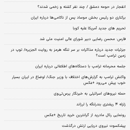
انفجار در حومه دمشق / چند نفر کشته و زخمی شدند؟
برکناری دو رئیس بخش موساد پس از ناکامی‌ها درباره ایران
تحریم های جدید آمریکا علیه کوبا
فارس: محسن رضایی دبیر شورای عالی امنیت ملی شد
جزئیات جدید درباره مذاکرات بر سر تنگه هرمز به روایت الجزیره/ توپ در
زمین ترامپ است؟
جلسه محرمانه ترامپ با دستگاه‌های اطلاعاتی درباره ایران
واکنش ترامپ به گزارش‌های اختلاف با وزیر جنگ/ اوضاع در ایران بسیار
خوب پیش می‌رود +عکس
حمله نیروهای اسرائیلی به خبرنگار پرس‌تی‌وی
زلزله ۴ ریشتری بندرلنگه را لرزاند
رونمایی رئال مادرید از گرانترین خرید تاریخ +عکس
پیشکسوت نیروی دریایی ارتش درگذشت