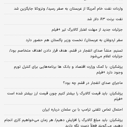
واردات نفت خام آمریکا از عربستان به صفر رسید/ ونزوئلا جایگزین شد
نفت برنت ۸۳ دلار شد
جزئیات جدید از مهلت اعتبار کالابرگ تیر +فیلم
سفر اردوغان به عربستان/ نخست وزیر پاکستان هم حضور دارد
تسنیم: منشأ صدای انفجار در قشم، هدف قرار دادن اهداف متخاصم بود/
جزئیات اعلام می‌شود
پزشکیان: با کمک وزارت اقتصاد و بانک ها برنامه‌هایی برای کنترل تورم
وجود دارد +فیلم
ماجرای صدای انفجار در قشم چه بود؟
پزشکیان: باید قیمت کالابرگ را بیشتر کنیم چون قیمت ارز بیشتر شده است
+فیلم
احتمال تماس تلفنی ترامپ با بن سلمان درباره ایران
پزشکیان: باید مبلغ کالابرگ را افزایش دهیم/ هر زمان می‌خواهیم کاری انجام
دهیم، می‌گویند فعلاً دست نگه دارید