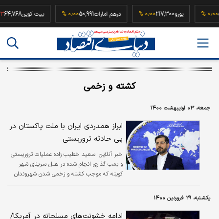
52,500
۰٫۰۰ %
یورو
217,300
۰٫۰۰ %
درهم امارات
50,991
۰٫۰۰ %
بیت کوین
68
کشته و زخمی
جمعه، ۰۳ اردیبهشت ۱۴۰۰
ابراز همدردی ایران با ملت پاکستان در
پی حادثه تروریستی
خبر آنلاین:
سعید خطیب زاده عملیات تروریستی
و بمب گذاری انجام شده در هتل سرینای شهر
کویته که موجب کشته و زخمی شدن شهروندان
عادی پاکستانی شد را باعث نگرانی عمیق دانست.
یکشنبه، ۲۹ فروردین ۱۴۰۰
ادامه خشونت‌های مسلحانه در آمریکا/