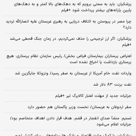
پزشکیان: باید به سمتی برویم که به دهک‌های بالا کمتر و به دهک‌های
پایین یارانه‌های بیشتر پرداخت شود +فیلم
چرا مصر در پیوستن به ائتلاف دریایی به رهبری عربستان علیه انصارالله تردید
دارد؟
پزشکیان: اگر ارز ترجیحی را حذف نمی‌کردیم، در زمان جنگ قحطی می‌شد
+فیلم
اعتراض پرستاران بیمارستان فیاض بخش/ رئیس سازمان نظام پرستاری: هیچ
پرستاری بازداشت یا اخراج نشده است
واردات نفت خام آمریکا از عربستان به صفر رسید/ ونزوئلا جایگزین شد
نفت برنت ۸۳ دلار شد
جزئیات جدید از مهلت اعتبار کالابرگ تیر +فیلم
سفر اردوغان به عربستان/ نخست وزیر پاکستان هم حضور دارد
تسنیم: منشأ صدای انفجار در قشم، هدف قرار دادن اهداف متخاصم بود/
جزئیات اعلام می‌شود
پزشکیان: با کمک وزارت اقتصاد و بانک ها برنامه‌هایی برای کنترل تورم