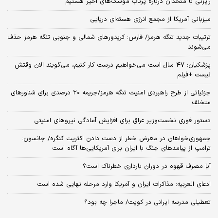
رایزنی با متحدان درباره پرتاب موشک‌های اخیر هستیم
میزبانی آمریکا از مجمع انرژی هسته‌ای دریایی
ترتیبات جدید تنگه هرمز/ فارس: کریدورهای شمالی و جنوبی تنگه هرمز حذف
می‌شوند
پزشکیان: ۴۷ سال است می‌خواهیم درست کار کنیم، می‌گویند الان وقتش
نیست +فیلم
جزئیاتی از طرح راهبردی امنیت تنگه هرمز/جریمه ۲۰ درصدی برای شناورهای
متخلف
دستور فوری نخست‌وزیر عراق برای افزایش آمادگی نیروهای امنیتی
جمهوری‌خواهان در معرض خطر از دست دادن اکثریت کنگره/ جانسون:
ترامپ از پیامدهای جنگ با ایران برای آمریکایی‌ها آگاه است
آیا مصرف قهوه در دوران بارداری خطرناک است؟
ادعای العربیه: مذاکرات ایران و آمریکا وارد مرحله نهایی شده است
تعطیلی مدرسه ایرانی در کویت/ ماجرا چه بود؟