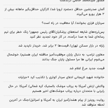
مشاور سیدمحمد خاتمی درگذشت
آلمان صدرنشین حداقل دستمزد اروپا شد/ کارگران حداقل‌بگیر ماهانه بیش از
۲ هزار یورو می‌گیرند
سربازان فراری بخوانند/ آیا معافیت در راه است؟
پس‌لرزه‌های شایعه استعفای پزشکیان/آقای رئیس جمهور! زنگ خطر برای تیم
رسانه‌ای شما به صدا درآمده، در کار خود تجدید نظر کنید
زلزله در بازار مسکن تهران/ قیمت‌ها ۲ برابر شد، خریدار ناپدید شد
معاون ترامپ: به دنبال پایان موفقیت‌آمیز مناقشه ایران هستیم/ خوشحال
می‌شوم ایرانی ها مرا مسئول پایان جنگ بدانند
قیمت جدید مرغ اعلام شد
خانواده شهید لاریجانی ادعای سردار کوثری را تکذیب کرد +جزئیات
واکنش ارتش آمریکا به پرتاب موشک بالستیک کره شمالی/ آمریکا: در حال
رایزنی با متحدان درباره پرتاب موشک‌های اخیر هستیم
روایت رویترز از پیام هشدارآمیز ایران به آمریکا و اسرائیل/جنگ در آخرین
لحظه متوقف شد