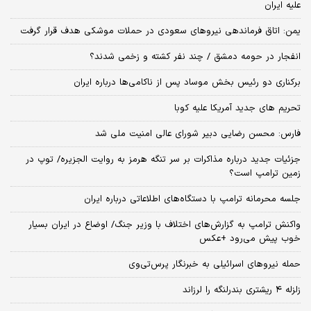
علیه ایران
یمن: اتاق فرماندهی نیروهای سعودی در حملات موشکی هدف قرار گرفت
انفجار در حومه دمشق / چند نفر کشته و زخمی شدند؟
برکناری دو رئیس بخش موساد پس از ناکامی‌ها درباره ایران
تحریم های جدید آمریکا علیه کوبا
فارس: محسن رضایی دبیر شورای عالی امنیت ملی شد
جزئیات جدید درباره مذاکرات بر سر تنگه هرمز به روایت الجزیره/ توپ در
زمین ترامپ است؟
جلسه محرمانه ترامپ با دستگاه‌های اطلاعاتی درباره ایران
واکنش ترامپ به گزارش‌های اختلاف با وزیر جنگ/ اوضاع در ایران بسیار
خوب پیش می‌رود +عکس
حمله نیروهای اسرائیلی به خبرنگار پرس‌تی‌وی
زلزله ۴ ریشتری بندرلنگه را لرزاند