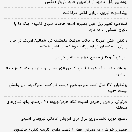
رونمایی رئال مادرید از گرانترین خرید تاریخ +عکس
پیشکسوت نیروی دریایی ارتش درگذشت
ضرغامی: تغییر ریل، عین بصیرت است؛ فرصت سوزی نکنیم/ جنگ ما با
دنیای استکبار ادامه دارد
واکنش ارتش آمریکا به پرتاب موشک بالستیک کره شمالی/ آمریکا: در حال
رایزنی با متحدان درباره پرتاب موشک‌های اخیر هستیم
میزبانی آمریکا از مجمع انرژی هسته‌ای دریایی
ترتیبات جدید تنگه هرمز/ فارس: کریدورهای شمالی و جنوبی تنگه هرمز حذف
می‌شوند
پزشکیان: ۴۷ سال است می‌خواهیم درست کار کنیم، می‌گویند الان وقتش
نیست +فیلم
جزئیاتی از طرح راهبردی امنیت تنگه هرمز/جریمه ۲۰ درصدی برای شناورهای
متخلف
دستور فوری نخست‌وزیر عراق برای افزایش آمادگی نیروهای امنیتی
جمهوری‌خواهان در معرض خطر از دست دادن اکثریت کنگره/ جانسون: