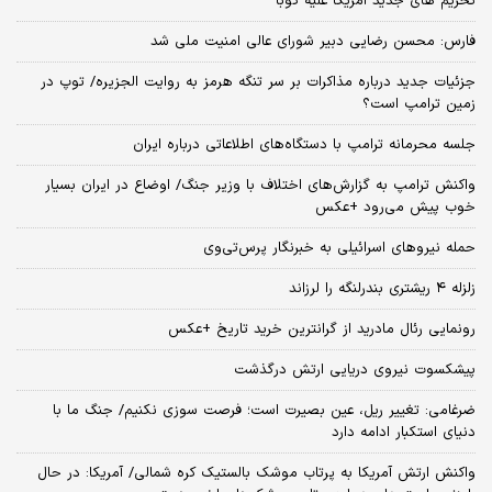
تحریم های جدید آمریکا علیه کوبا
فارس: محسن رضایی دبیر شورای عالی امنیت ملی شد
جزئیات جدید درباره مذاکرات بر سر تنگه هرمز به روایت الجزیره/ توپ در
زمین ترامپ است؟
جلسه محرمانه ترامپ با دستگاه‌های اطلاعاتی درباره ایران
واکنش ترامپ به گزارش‌های اختلاف با وزیر جنگ/ اوضاع در ایران بسیار
خوب پیش می‌رود +عکس
حمله نیروهای اسرائیلی به خبرنگار پرس‌تی‌وی
زلزله ۴ ریشتری بندرلنگه را لرزاند
رونمایی رئال مادرید از گرانترین خرید تاریخ +عکس
پیشکسوت نیروی دریایی ارتش درگذشت
ضرغامی: تغییر ریل، عین بصیرت است؛ فرصت سوزی نکنیم/ جنگ ما با
دنیای استکبار ادامه دارد
واکنش ارتش آمریکا به پرتاب موشک بالستیک کره شمالی/ آمریکا: در حال