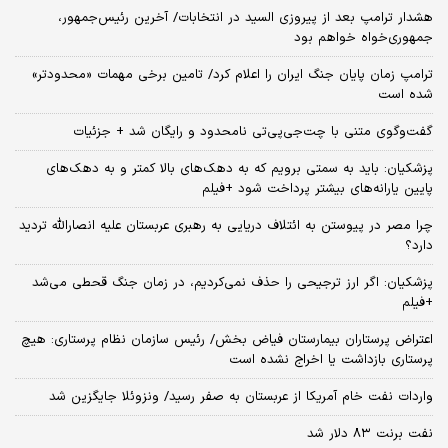
هشدار ترامپ بعد از پیروزی السید در انتخابات/ آخرین رئیس‌جمهور،
جمهوری‌خواه خواهم بود
ترامپ زمان پایان جنگ ایران را اعلام کرد/ تامین برخی مهمات «محدودتر»
شده است
گفت‌وگوی متنی با چت‌جی‌پی‌تی نامحدود و رایگان شد + جزئیات
پزشکیان: باید به سمتی برویم که به دهک‌های بالا کمتر و به دهک‌های
پایین یارانه‌های بیشتر پرداخت شود +فیلم
چرا مصر در پیوستن به ائتلاف دریایی به رهبری عربستان علیه انصارالله تردید
دارد؟
پزشکیان: اگر ارز ترجیحی را حذف نمی‌کردیم، در زمان جنگ قحطی می‌شد
+فیلم
اعتراض پرستاران بیمارستان فیاض بخش/ رئیس سازمان نظام پرستاری: هیچ
پرستاری بازداشت یا اخراج نشده است
واردات نفت خام آمریکا از عربستان به صفر رسید/ ونزوئلا جایگزین شد
نفت برنت ۸۳ دلار شد