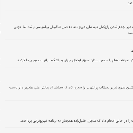
تند.
ن
ر جمع شدن بازیکنان تیم ملی می‌توانند به ضرر شاگردان ویلموتس باشد اما خوبی
تند.
د
ف
 در ضیافت شام با حضور ستاره اسبق فوتبال جهان و باشگاه میلان حضور پیدا کردند.
ش
ش
م
ن سازی تبریز لحظات پرالتهابی را سپری کرد که منشاء آن پنالتی علی علیپور و از دست
آ
ب
س
را در حالی انجام داد که شجاع خلیل‌زاده همچنان به برنامه فیزیوتراپی پرداخت.
پ
ت