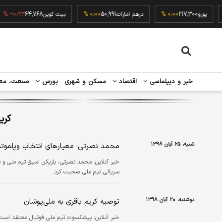
۰٫۰
یورو
217,300
۰٫۰۰ %
درهم امارات
50,991
۰٫۰۰ %
بیت کوین
64,768
٫۲۳ %
خبر و دیپلماسی
اقتصاد
مسکن و شهری
بورس
صنعت، مع
کری
شنبه، ۲۵ آبان ۱۳۹۸
محمد نصرتی: معیارهای انتخاب ویلموت
خبر آنلاین:
محمد نصرتی، بازیکن اسبق تیم ملی و سر
سریالی تیم ملی صحبت کرد.
دوشنبه، ۲۰ آبان ۱۳۹۸
توصیه کریم باقری به ملی‌پوشان
خبر آنلاین:
پیشکسوت تیم ملی فوتبال معتقد است دی