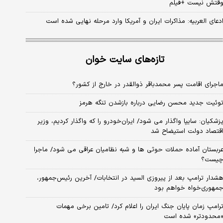
قتش نیست +فیلم
دعای العربیه: مذاکرات ایران و آمریکا وارد مرحله نهایی شده است
تازه‌های سایت خوان
اجرای اقامت پسر محمدباقر ذوالقدر در خارج از کشور؟
وئیت جدید محسن رضایی درباره بازشدن تنگه هرمز
زشکیان: سایپا واگذار می شود/ ایران‌خودرو را که واگذار کردیم، وزیر
قتصاد دولت استیضاح شد
ربستان آماده حملات حوثی ها و شبه نظامیان عراقی می شود/ ماجرا
یست؟
شدار ترامپ بعد از پیروزی السید در انتخابات/ آخرین رئیس‌جمهور،
مهوری‌خواه خواهم بود
رامپ زمان پایان جنگ ایران را اعلام کرد/ تامین برخی مهمات
محدودتر» شده است