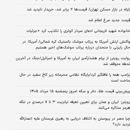
لزله در بازار مسکن تهران/ قیمت‌ها ۲ برابر شد، خریدار ناپدید شد
یمت جدید مرغ اعلام شد
انواده شهید لاریجانی ادعای سردار کوثری را تکذیب کرد +جزئیات
اکنش ارتش آمریکا به پرتاب موشک بالستیک کره شمالی/ آمریکا: در
ال رایزنی با متحدان درباره پرتاب موشک‌های اخیر هستیم
وایت رویترز از پیام هشدارآمیز ایران به آمریکا و اسرائیل/جنگ در آخرین
حظه متوقف شد
رامپ همه را غافلگیر کرد/پایگاه نظامی محرمانه زیر کاخ سفید در حال
اخت است
یش‌بینی قیمت طلا، دلار و سکه امروز پنجشنبه ۱۵ مرداد ۱۴۰۵
رویترز: ایران و عمان برای تعیین تعرفه ترانزیت ۳ تا ۷ درصدی در تنگه
رمز مذاکره می‌کنند
را مصر در پیوستن به ائتلاف دریایی به رهبری عربستان علیه انصارالله
ردید دارد؟