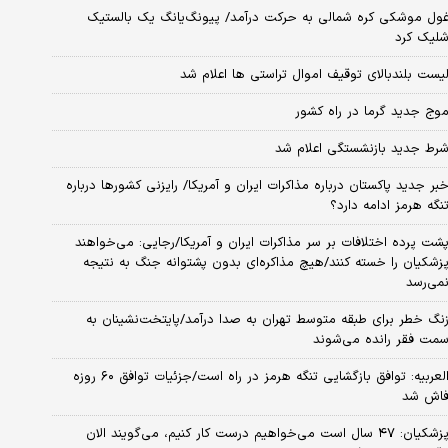
ول موشکی کره شمالی به حرکت درآمد/ پیونگ‌یانگ یک بالستیک
لیک کرد
یست بلندبالای توقیف اموال تراستی ها اعلام شد
وج جدید گرما در راه کشور
رط جدید بازنشستگی اعلام شد
بر جدید پاکستان درباره مذاکرات ایران و آمریکا/ رایزنی کشورها درباره
نگه هرمز ادامه دارد؟
شت پرده اختلافات بر سر مذاکرات ایران و آمریکا/رجایی: می‌خواهند
زشکیان را خسته کنند/هیچ مذاکره‌ای بدون پشتوانه جنگ به نتیجه
می‌رسد
نگ خطر برای طبقه متوسط تهران به صدا درآمد/پایتخت‌نشینان به
مت فقر رانده می‌شوند
العربیه: توافق بازگشایی تنگه هرمز در راه است/جزئیات توافق ۶۰ روزه
اش شد
پزشکیان: ۴۷ سال است می‌خواهیم درست کار کنیم، می‌گویند الان