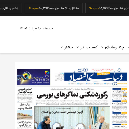
گرم طلای ۱۸ عیار
18,561,600
۰٫۰۰ %
مثقال طلا ۱۸ عیار
80,396,000
۰٫۰۰ %
اونس ط
،
جمعه
۱۶ مرداد ۱۴۰۵
چند رسانه‌ای
کسب و کار
بیشتر