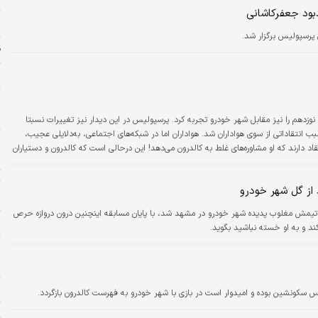
بود جعفرکاشانی
ز
 پرسپولیس برگزار شد.
ق
خ
و
ح
م را نیز مقابل شهر خودرو تجربه کرد. پرسپولیس در این دیدار نیز تغییرات نسبتا
نتقاداتی از سوی هواداران شد. هواداران اما در شبکه‌های اجتماعی، به‌دلایلی عجیب،
ر
قاد دارند که او مشاوره‌های غلط به کالدرون می‌دهد! این درحالی است که کالدرون و دستیاران
ل
اختیار دارند و به‌خوبی مطلع هستند که کدام بازیکن چند بازی را در چه پستی…
ت
از گل شهر خودرو
س
نی تیمش مغلوب پدیده شهر خودرو در مشهد شد، با پایان مسابقه اینچنین درون دروازه حرص
پ
د و به او خسته نباشید بگوید.
ه
چ
یس سکونشین بوده و امیدوار است در بازی با شهر خودرو به فهرست کالدرون بازگردد.
ت