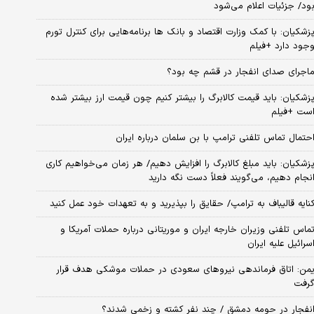
ود/ جزئیات اعلام می‌شود
زشکیان: با کمک وزارت اقتصاد و بانک ها برنامه‌هایی برای کنترل تورم
جود دارد +فیلم
اجرای صدای انفجار در قشم چه بود؟
زشکیان: باید قیمت کالابرگ را بیشتر کنیم چون قیمت ارز بیشتر شده
ست +فیلم
حتمال تماس تلفنی ترامپ با بن سلمان درباره ایران
زشکیان: باید مبلغ کالابرگ را افزایش دهیم/ هر زمان می‌خواهیم کاری
نجام دهیم، می‌گویند فعلاً دست نگه دارید
نایه قالیباف به ترامپ/ حقایق را بپذیرید و به تعهدات خود عمل کنید
ماس تلفنی وزیران خارجه ایران و موریتانی درباره حملات آمریکا و
سرائیل علیه ایران
من: اتاق فرماندهی نیروهای سعودی در حملات موشکی هدف قرار
رفت
نفجار در حومه دمشق / چند نفر کشته و زخمی شدند؟