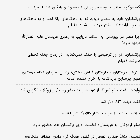
فت‌وگوی متنی با چت‌جی‌پی‌تی نامحدود و رایگان شد + جزئیات
زشکیان: باید به سمتی برویم که به دهک‌های بالا کمتر و به دهک‌های
ایین یارانه‌های بیشتر پرداخت شود +فیلم
را مصر در پیوستن به ائتلاف دریایی به رهبری عربستان علیه انصارالله
ردید دارد؟
زشکیان: اگر ارز ترجیحی را حذف نمی‌کردیم، در زمان جنگ قحطی
ی‌شد +فیلم
عتراض پرستاران بیمارستان فیاض بخش/ رئیس سازمان نظام پرستاری:
یچ پرستاری بازداشت یا اخراج نشده است
اردات نفت خام آمریکا از عربستان به صفر رسید/ ونزوئلا جایگزین شد
فت برنت ۸۳ دلار شد
زئیات جدید از مهلت اعتبار کالابرگ تیر +فیلم
فر اردوغان به عربستان/ نخست وزیر پاکستان هم حضور دارد
سنیم: منشأ صدای انفجار در قشم، هدف قرار دادن اهداف متخاصم