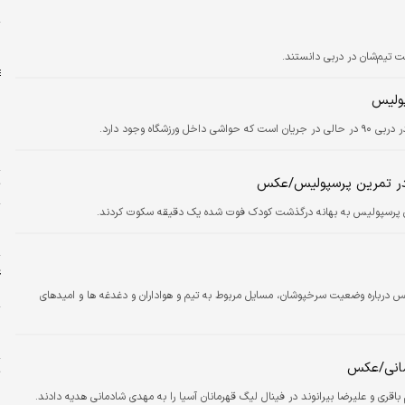
و
ا
ت تیم‌شان در دربی دانستند.
پولیس
شگاه وجود دارد.
م
در تمرین پرسپولیس/عکس
ت
یکنان پرسپولیس به بهانه درگذشت کودک فوت شده یک دقیقه سکوت کردند.
پ
ا
ع
چ
س درباره وضعیت سرخپوشان، مسایل مربوط به تیم و هواداران و دغدغه ها و امیدهای
ه
ج
دمانی/عکس
ت
«
اقری و علیرضا بیرانوند در فینال لیگ قهرمانان آسیا را به مهدی شادمانی هدیه دادند.