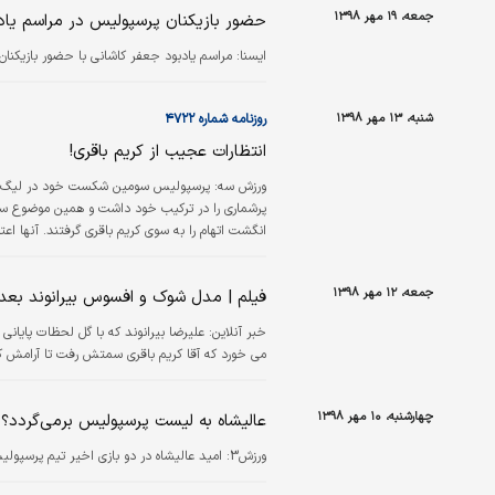
جمعه، ۱۹ مهر ۱۳۹۸
حضور بازیکنان پرسپولیس در مراسم یاد
ايسنا:
مراسم یادبود جعفر کاشانی با حضور بازیکنان
شنبه، ۱۳ مهر ۱۳۹۸
روزنامه شماره ۴۷۲۲
انتظارات عجیب از کریم باقری!
ورزش سه:
پرسپولیس سومین شکست خود در لیگ نوزده
پرشماری را در ترکیب خود داشت و همین موضوع سبب ا
انگشت اتهام را به سوی کریم باقری گرفتند. آنها اعت
اسپانیایی او آنالیزهایی دقیق از فصل گذشته را در 
جمعه، ۱۲ مهر ۱۳۹۸
فیلم | مدل شوک و افسوس بیرانوند بعد 
خبر آنلاین:
علیرضا بیرانوند که با گل لحظات پایا
می خورد که آقا کریم باقری سمتش رفت تا آرامش کن
چهارشنبه، ۱۰ مهر ۱۳۹۸
عالیشاه به لیست پرسپولیس برمی‌گردد؟
ورزش3:
امید عالیشاه در دو بازی اخیر تیم پرسپول