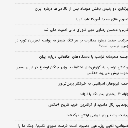
رکناری دو رئیس بخش موساد پس از ناکامی‌ها درباره ایران
حریم های جدید آمریکا علیه کوبا
ارس: محسن رضایی دبیر شورای عالی امنیت ملی شد
زئیات جدید درباره مذاکرات بر سر تنگه هرمز به روایت الجزیره/ توپ در
مین ترامپ است؟
لسه محرمانه ترامپ با دستگاه‌های اطلاعاتی درباره ایران
اکنش ترامپ به گزارش‌های اختلاف با وزیر جنگ/ اوضاع در ایران بسیار
وب پیش می‌رود +عکس
مله نیروهای اسرائیلی به خبرنگار پرس‌تی‌وی
زله ۴ ریشتری بندرلنگه را لرزاند
ونمایی رئال مادرید از گرانترین خرید تاریخ +عکس
یشکسوت نیروی دریایی ارتش درگذشت
رغامی: تغییر ریل، عین بصیرت است؛ فرصت سوزی نکنیم/ جنگ ما با