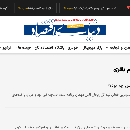
‎−۰
شاخص کل بورس
5,407,901.78
۰٫۰۰ %
دلار آمریکا
188,000
۰٫۰۰ %
دن و تجارت
بازار دیجیتال
خودرو
باشگاه اقتصاددانان
قیمت‌ها
آرشیو
م باقری
س چه بوده؟
مربی فعلی تیم گل ریحان البرز مهمان برنامه سلام صبح‌به‌خیر بود و درباره باخت‌های
ر جمع شدن بازیکنان تیم ملی می‌توانند به ضرر شاگردان ویلموتس باشد اما خوبی