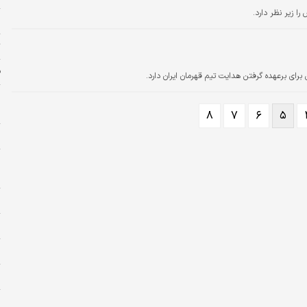
را زیر نظر دارد.
ب
ت
ف
ای برعهده گرفتن هدایت تیم قهرمان ایران دارد.
ج
ز
۸
۷
۶
۵
ج
و
خ
ح
زل
ر
پ
ض