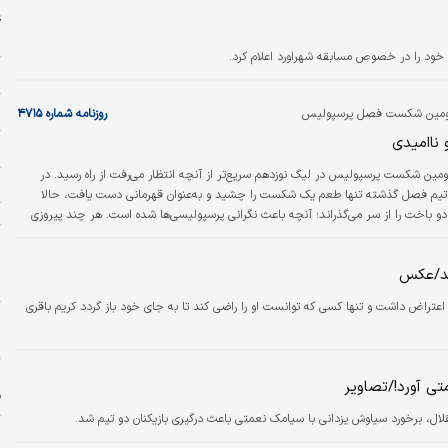
غ
ش
خود را در خصوص مسابقه شهراورد اعلام کرد.
ل
م
ز دومین شکست فصل پرسپولیس
روزنامه شماره ۴۷۱۵
 ناامیدی
ش
مین شکست پرسپولیس در لیگ نوزدهم سریع‌تر از آنچه انتظار می‌رفت از راه رسید. در
خ
تیم فصل گذشته تنها طعم یک شکست را چشید و به‌عنوان قهرمانی دست یافت، حالا
ت
ظرف پنج بازی، دو باخت را از سر می‌گذراند؛ آنچه باعث نگرانی پرسپولیسی‌ها شده است. هر چند پیروزی
ربی تهران، فعلا یک «نفس‌کش» خوب به کالدرون داده است.
پ
پ
کند/عکس
ن
 اعتراض داشت و تنها کسی که توانست او را راضی کند تا به جای خود باز گردد کریم باقری
ز
س
ی آورد!/تصاویر
ف
لال، برخورد سیاوش یزدانی با سیامک نعمتی باعث درگیری بازیکنان دو تیم شد.