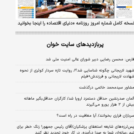
سخه کامل شماره امروز روزنامه «دنیای‌ اقتصاد» را اینجا بخوانید
پربازدیدهای سایت خوان
ارس: محسن رضایی دبیر شورای عالی امنیت ملی شد
هید لاریجانی چگونه شناسایی شد؟/ روایت تازه سردار کوثری از نحوه
هادت لاریجانی و فرزندش+فیلم
شاور سیدمحمد خاتمی درگذشت
لمان صدرنشین حداقل دستمزد اروپا شد/ کارگران حداقل‌بگیر ماهانه
یش از ۲ هزار یورو می‌گیرند
ربازان فراری بخوانند/ آیا معافیت در راه است؟
س‌لرزه‌های شایعه استعفای پزشکیان/آقای رئیس جمهور! زنگ خطر برای
یم رسانه‌ای شما به صدا درآمده، در کار خود تجدید نظر کنید