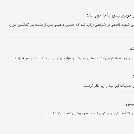
گ
پرسپولیس پا به توپ شد
پ
پ
شی شهید کاظمی در شرایطی برگزار شد که حسین ماهینی پس از پشت سر گذاشتن دوران
چ
ت
ند
پ
م
 حاشیه کار می‌کند اما امثال میناوند از هزار طریق می‌خواهند به تیم ضربه بزنند.
ا
ه
مرینات این تیم را زیر نظر گرفتند.
و
ن
لیس
ج
ن باشگاه مبنی بر پر کردن لیست سرخپوشان تعجب کرده است.
س
ت